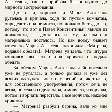
Алексевны, где и пробыла благополучно до
мирного востребования.
Долго ли, коротко ли Марья Алексевна
ругалась и кричала, ходя по пустым комнатам,
определить она не могла, но, должно быть, долго,
потому что вот и Павел Константиныч явился из
должности, — досталось и ему, идеально и
материально досталось. Но как всему бывает
конец, то Марья Алексевна закричала: «Матрена,
подавай обедать!» Матрена увидела, что штурм
кончился, вылезла из-под кровати и подала
обедать.
За обедом Марья Алексевна действительно
уже не ругалась, а только рычала и уже без
всяких наступательных намерений, а так только,
для собственного употребления; потом лечь не
легла, но села и сидела одна, и молчала, и ворчала,
потом и ворчать перестала, а все молчала, наконец
крикнула:
— Матрена! разбуди барина, вели ко мне
прийти.