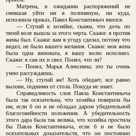
Матрена, в ожидании распоряжений не
смевшая уйти ни в полпивную, ни куда,
исполнила приказ, Павел Константиныч явился.
— Ступай к хозяйке, скажи, что дочь по
твоей воле вышла за этого черта. Скажи: я против
жены был. Скажи: вам в угоду сделал, потому что
видел, не было вашего желания. Скажи: моя жена
была одна виновата, я вашу волю исполнял.
Скажи: я сам их и свел. Понял, что ли?
— Понял, Марья Алексевна; это ты очень
умно рассуждаешь.
— Ну, ступай же! Хоть обедает, все равно
вызови, подними от стола. Покуда не знает.
Справедливость слов Павла Константиныча
была так осязательна, что хозяйка поверила бы
им, если б он и не обладал даром убедительной
благоговейности изложения. А убедительность
этого дара была так велика, что хозяйка простила
бы Павла Константиныча, если б и не было
осязательных доказательств, что он постоянно