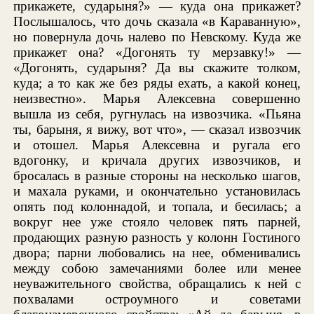
прикажете, сударыня?» — куда она прикажет?
Послышалось, что дочь сказала «в Караванную»,
но повернула дочь налево по Невскому. Куда же
прикажет она? «Догонять ту мерзавку!» —
«Догонять, сударыня? Да вы скажите толком,
куда; а то как же без ряды ехать, а какой конец,
неизвестно». Марья Алексевна совершенно
вышла из себя, ругнулась на извозчика. «Пьяна
ты, барыня, я вижу, вот что», — сказал извозчик
и отошел. Марья Алексевна и ругала его
вдогонку, и кричала других извозчиков, и
бросалась в разные стороны на несколько шагов,
и махала руками, и окончательно установилась
опять под колоннадой, и топала, и бесилась; а
вокруг нее уже стояло человек пять парней,
продающих разную разность у колонн Гостиного
двора; парни любовались на нее, обменивались
между собою замечаниями более или менее
неуважительного свойства, обращались к ней с
похвалами остроумного и советами