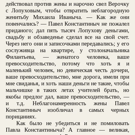
действовал против жены и нарочно свел Верочку
с Лопуховым, чтобы отвратить неблагородную
женитьбу Михаила Иваныча. — Как же они
повенчались? — Павел Константиныч не пожалел
приданого; дал пять тысяч Лопухову деньгами,
свадьбу и обзаведенье сделал все на свой счет.
Через него они и записочками передавались; у его
сослуживца на квартире, у столоначальника
Филантьева, — женатого человека, ваше
превосходительство, потому что хоть я и
маленький человек, но девическая честь дочери,
ваше превосходительство, мне дорога, имели при
мне свиданья, и хоть наши деньги не такие, чтобы
мальчишке в таких летах учителей брать, но
якобы предлог дал, ваше превосходительство, —
и т.д. Неблагонамеренность жены Павел
Константиныч изобличал в самых черных
порицаниях.
Как было не убедиться и не помиловать
Павла Константиныча? А главное — великая,