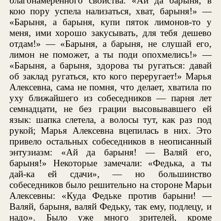
благонамеренного свойства: «Ай да барыня, в
кою пору успела нализаться, хват, барыня!» —
«Барыня, а барыня, купи пяток лимонов-то у
меня, ими хорошо закусывать, для тебя дешево
отдам!» — «Барыня, а барыня, не слушай его,
лимон не поможет, а ты поди опохмелись!» —
«Барыня, а барыня, здорова ты ругаться: давай
об заклад ругаться, кто кого переругает!» Марья
Алексевна, сама не помня, что делает, хватила по
уху ближайшего из собеседников — парня лет
семнадцати, не без грации высовывавшего ей
язык: шапка слетела, а волосы тут, как раз под
рукой; Марья Алексевна вцепилась в них. Это
привело остальных собеседников в неописанный
энтузиазм: «Ай да барыня! — Валяй его,
барыня!» Некоторые замечали: «Федька, а ты
дай-ка ей сдачи», — но большинство
собеседников было решительно на стороне Марьи
Алексевны: «Куда Федьке против барыни! —
Валяй, барыня, валяй Федьку, так ему, подлецу, и
надо». Было уже много зрителей, кроме