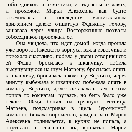
собеседников: и извозчики, и сидельцы из лавок,
и прохожие. Марья Алексевна как будто
опомнилась и, последним машинальным
движением далеко отшатнув Федькину голову,
зашагала через улицу. Восторженные похвалы
собеседников провожали ее.
Она увидела, что идет домой, когда прошла
уже ворота Пажеского корпуса, взяла извозчика и
приехала счастливо, побила у двери отворившего
ей Федю, бросилась к шкапчику, побила
высунувшуюся на шум Матрену, бросилась опять
к шкапчику, бросилась в комнату Верочки, через
минуту выбежала к шкапчику, побежала опять в
комнату Верочки, долго оставалась там, потом
пошла по комнатам, ругаясь, но бить было уже
некого: Федя бежал на грязную лестницу,
Матрена, подсматривая в щель Верочкиной
комнаты, бежала опрометью, увидев, что Марья
Алексевна поднимается, в кухню не попала, а
очутилась в спальной под кроватью Марьи