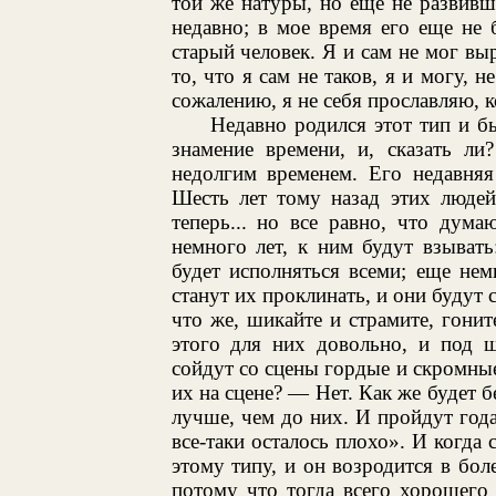
той же натуры, но еще не развивше
недавно; в мое время его еще не 
старый человек. Я и сам не мог вы
то, что я сам не таков, я и могу, 
сожалению, я не себя прославляю, 
Недавно родился этот тип и б
знамение времени, и, сказать ли
недолгим временем. Его недавня
Шесть лет тому назад этих людей
теперь... но все равно, что дума
немного лет, к ним будут взывать
будет исполняться всеми; еще немн
станут их проклинать, и они будут
что же, шикайте и страмите, гонит
этого для них довольно, и под 
сойдут со сцены гордые и скромные
их на сцене? — Нет. Как же будет б
лучше, чем до них. И пройдут года
все-таки осталось плохо». И когда 
этому типу, и он возродится в бо
потому что тогда всего хорошего