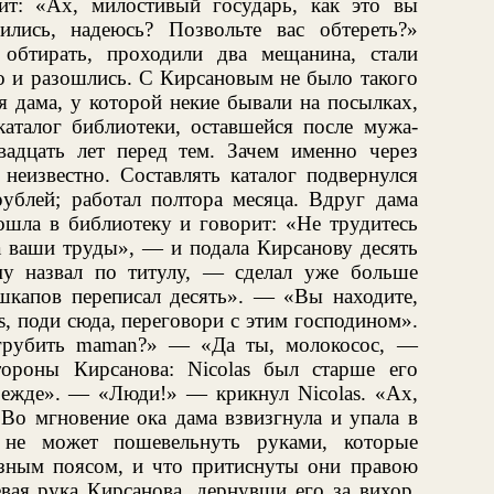
ит: «Ах, милостивый государь, как это вы
ились, надеюсь? Позвольте вас обтереть?»
обтирать, проходили два мещанина, стали
го и разошлись. С Кирсановым не было такого
я дама, у которой некие бывали на посылках,
каталог библиотеки, оставшейся после мужа-
вадцать лет перед тем. Зачем именно через
 неизвестно. Составлять каталог подвернулся
рублей; работал полтора месяца. Вдруг дама
вошла в библиотеку и говорит: «Не трудитесь
за ваши труды», — и подала Кирсанову десять
у назвал по титулу, — сделал уже больше
шкапов переписал десять». — «Вы находите,
as, поди сюда, переговори с этим господином».
 грубить maman?» — «Да ты, молокосос, —
тороны Кирсанова: Nicolas был старше его
ежде». — «Люди!» — крикнул Nicolas. «Ах,
Во мгновение ока дама взвизгнула и упала в
о не может пошевельнуть руками, которые
езным поясом, и что притиснуты они правою
евая рука Кирсанова, дернувши его за вихор,