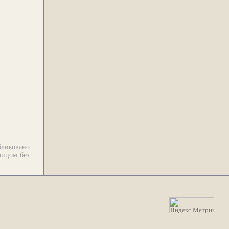
бликовано
лицом без