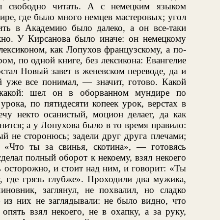
ал свободно читать. А с немецким языком
тире, где было много немцев мастеровых; угол
ть в Академию было далеко, а он все-таки
но. У Кирсанова было иначе: он немецкому
лексиконом, как Лопухов французскому, а по-
м, по одной книге, без лексикона: Евангелие
стал Новый завет в женевском переводе, да и
й уже все понимал, — значит, готово. Какой
какой: шел он в оборванном мундире по
урока, по пятидесяти копеек урок, верстах в
ечу некто осанистый, моцион делает, да как
нится; а у Лопухова было в то время правило:
й не сторонюсь; задели друг друга плечами;
л: «Что ты за свинья, скотина», — готовясь
делал полный оборот к некоему, взял некоего
ь осторожно, и стоит над ним, и говорит: «Ты
, где грязь глубже». Проходили два мужика,
чиновник, заглянул, не похвалил, но сладко
 из них не заглядывали: не было видно, что
опять взял некоего, не в охапку, а за руку,