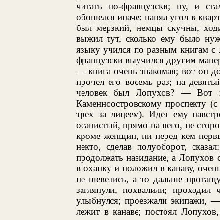
читать по-французски; ну, и ст
обошелся иначе: нанял угол в квар
был мерзкий, немцы скучны, ходи
выжил тут, сколько ему было нуж
языку учился по разным книгам с 
французски выучился другим манеро
— книга очень знакомая; вот он до
прочел его восемь раз; на девяты
человек был Лопухов? — Вот 
Каменноостровскому проспекту (с 
трех за лицеем). Идет ему навстр
осанистый, прямо на него, не сторо
кроме женщин, ни перед кем первы
некто, сделав полуоборот, сказа
продолжать назидание, а Лопухов с
в охапку и положил в канаву, очен
не шевелись, а то дальше протащу
заглянули, похвалили; проходил 
улыбнулся; проезжали экипажи, —
лежит в канаве; постоял Лопухов, 