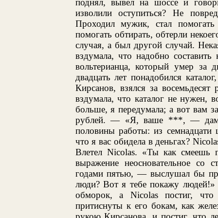
поднял, вывел на шоссе и говор
изволили оступиться? Не повред
Проходил мужик, стал помогать 
помогать обтирать, обтерли некое
случая, а был другой случай. Нека
вздумала, что надобно составить 
вольтерианца, который умер за д
двадцать лет понадобился каталог,
Кирсанов, взялся за восемьдесят 
вздумала, что каталог не нужен, 
больше, я передумала; а вот вам 
рублей. — «Я, ваше ***, — дам
половины работы: из семнадцати 
что я вас обидела в деньгах? Nicol
Влетел Nicolas. «Ты как смеешь
выражение неосновательное со с
годами пятью, — выслушал бы пр
люди? Вот я тебе покажу людей!» 
обморок, а Nicolas постиг, чт
притиснуты к его бокам, как жел
рукою Кирсанова, и постиг, что л