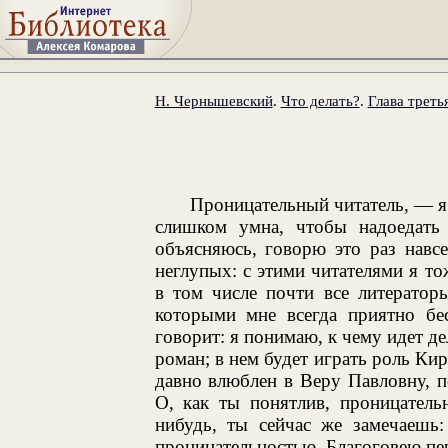
Н. Чернышевский
.
Что делать?
.
Глава треть
Проницательный читатель, — я 
слишком умна, чтобы надоедать
объясняюсь, говорю это раз навс
неглупых: с этими читателями я то
в том числе почти все литератор
которыми мне всегда приятно бес
говорит: я понимаю, к чему идет д
роман; в нем будет играть роль Ки
давно влюблен в Веру Павловну, п
О, как ты понятлив, проницатель
нибудь, ты сейчас же замечаешь
проницательностью. Благоговею пе