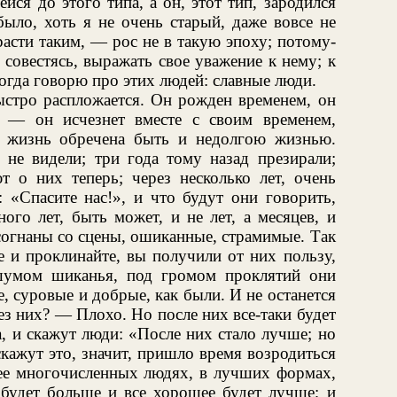
йся до этого типа, а он, этот тип, зародился
было, хоть я не очень старый, даже вовсе не
расти таким, — рос не в такую эпоху; потому-
не совестясь, выражать свое уважение к нему; к
когда говорю про этих людей: славные люди.
ыстро распложается. Он рожден временем, он
? — он исчезнет вместе с своим временем,
я жизнь обречена быть и недолгою жизнью.
 не видели; три года тому назад презирали;
ют о них теперь; через несколько лет, очень
: «Спасите нас!», и что будут они говорить,
ого лет, быть может, и не лет, а месяцев, и
 согнаны со сцены, ошиканные, страмимые. Так
е и проклинайте, вы получили от них пользу,
шумом шиканья, под громом проклятий они
, суровые и добрые, как были. И не останется
ез них? — Плохо. Но после них все-таки будет
, и скажут люди: «После них стало лучше; но
скажут это, значит, пришло время возродиться
лее многочисленных людях, в лучших формах,
 будет больше и все хорошее будет лучше; и