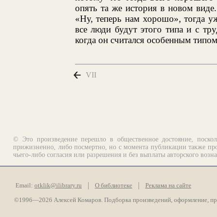
опять та же история в новом виде.
«Ну, теперь нам хорошо», тогда уж
все люди будут этого типа и с тр
когда он считался особенным типом
VII
© Это произведение перешло в общественное достояние, поскол
прижизненно, либо посмертно, но с момента публикации также про
чьего-либо согласия или разрешения и без выплаты авторского возн
Email:
otklik@ilibrary.ru
О библиотеке
Реклама на сайте
©1996—2026 Алексей Комаров. Подборка произведений, оформление, п