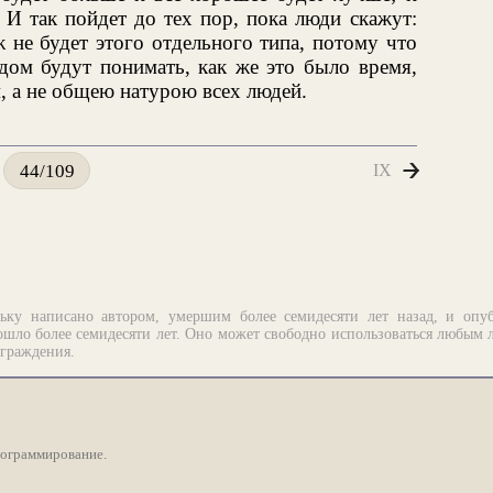
 И так пойдет до тех пор, пока люди скажут:
 не будет этого отдельного типа, потому что
удом будут понимать, как же это было время,
, а не общею натурою всех людей.
IX
44/109
ьку написано автором, умершим более семидесяти лет назад, и опу
шло более семидесяти лет. Оно может свободно использоваться любым 
аграждения.
рограммирование.