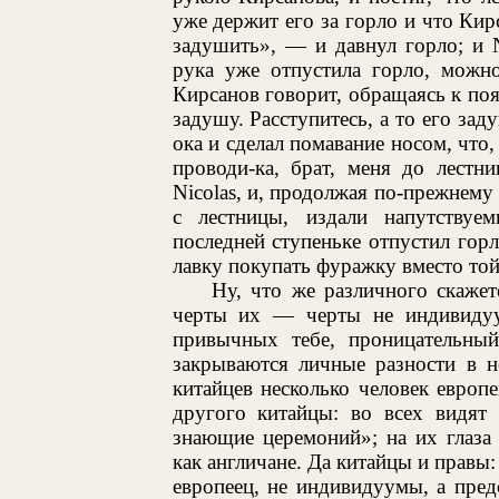
уже держит его за горло и что Кир
задушить», — и давнул горло; и Ni
рука уже отпустила горло, можно
Кирсанов говорит, обращаясь к поя
задушу. Расступитесь, а то его зад
ока и сделал помавание носом, что,
проводи-ка, брат, меня до лестн
Nicolas, и, продолжая по-прежнему
с лестницы, издали напутству
последней ступеньке отпустил горл
лавку покупать фуражку вместо той
Ну, что же различного скаже
черты их — черты не индивидуум
привычных тебе, проницательный
закрываются личные разности в 
китайцев несколько человек европ
другого китайцы: во всех видят 
знающие церемоний»; на их глаза
как англичане. Да китайцы и правы:
европеец, не индивидуумы, а пред