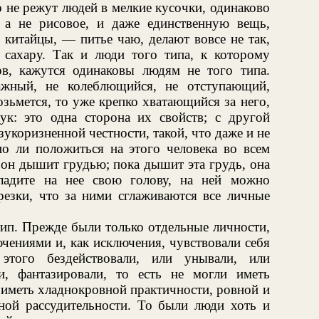
о не режут людей в мелкие кусочки, одинаково
 а не рисовое, и даже единственную вещь,
китайцы, — питье чаю, делают вовсе не так,
з сахару. Так и люди того типа, к которому
в, кажутся одинаковы людям не того типа.
жный, не колеблющийся, не отступающий,
озьмется, то уже крепко хватающийся за него,
ук: это одна сторона их свойств; с другой
укоризненной честности, такой, что даже и не
о ли положиться на этого человека во всем
о он дышит грудью; пока дышит эта грудь, она
ладите на нее свою голову, на ней можно
резки, что за ними сглаживаются все личные
тип. Прежде были только отдельные личности,
чениями и, как исключения, чувствовали себя
этого бездействовали, или унывали, или
ли, фантазировали, то есть не могли иметь
и иметь хладнокровной практичности, ровной и
ьной рассудительности. То были люди хоть и