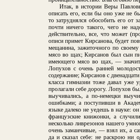
Итак, в истории Веры Павлов
описать его, если бы оно уже не б
то затруднялся обособить его от з
почти ничего такого, чего не на
действительно, все, что может (п
описи примет Кирсанова, будет по
мещанина, зажиточного по своему
мясо во щах; Кирсанов был сын пис
имеющего мясо во щах, — значит,
Лопухов с очень ранней молодост
содержание; Кирсанов с двенадцати 
класса гимназии тоже давал уже у
пролагали себе дорогу. Лопухов бы
выучивались, а по-немецки выучи
ошибками; а поступивши в Академ
языке далеко не уедешь в науке: он
французские книжонки, а случили
несколько ливрезонов нашего умног
очень заманчивые, — взял их, а са
да и сказал себе: не раскрою ни 