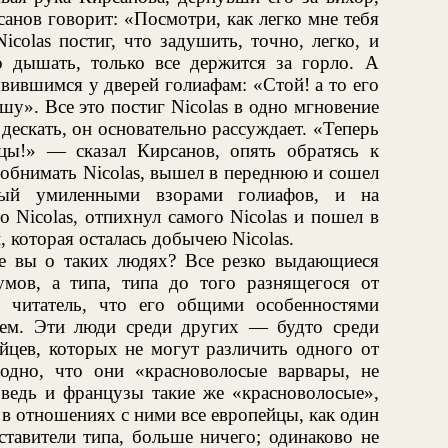
санов говорит: «Посмотри, как легко мне тебя
colas постиг, что задушить, точно, легко, и
 дышать, только все держится за горло. А
вившимся у дверей голиафам: «Стой! а то его
ушу». Все это постиг Nicolas в одно мгновение
 дескать, он основательно рассуждает. «Теперь
ицы!» — сказал Кирсанов, опять обратясь к
 обнимать Nicolas, вышел в переднюю и сошел
емый умиленными взорами голиафов, и на
о Nicolas, отпихнул самого Nicolas и пошел в
, которая осталась добычею Nicolas.
те вы о таких людях? Все резко выдающиеся
ов, а типа, типа до того разнящегося от
 читатель, что его общими особенностями
нем. Эти люди среди других — будто среди
ейцев, которых не могут различить одного от
одно, что они «красноволосые варвары, не
 ведь и французы такие же «красноволосые»,
 в отношениях с ними все европейцы, как один
ставители типа, больше ничего; одинаково не