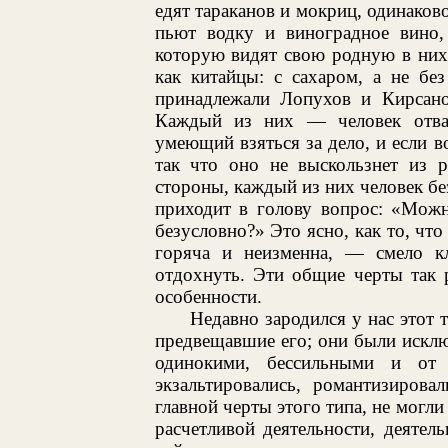
едят тараканов и мокриц, одинаков
пьют водку и виноградное вино,
которую видят свою родную в них 
как китайцы: с сахаром, а не бе
принадлежали Лопухов и Кирсано
Каждый из них — человек отва
умеющий взяться за дело, и если в
так что оно не выскользнет из р
стороны, каждый из них человек без
приходит в голову вопрос: «Можн
безусловно?» Это ясно, как то, чт
горяча и неизменна, — смело к
отдохнуть. Эти общие черты так 
особенности.
Недавно зародился у нас этот 
предвещавшие его; они были исклю
одинокими, бессильными и от 
экзальтировались, романтизирова
главной черты этого типа, не могл
расчетливой деятельности, деятел