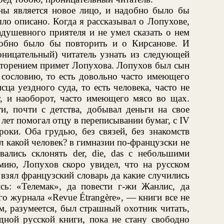
ны является новое лицо, и надобно было бы
ыло описано. Когда я рассказывал о Лопухове,
адушевного приятеля и не умел сказать о нем
добно было бы повторить и о Кирсанове. И
роницательный) читатель узнать из следующей
вторением примет Лопухова. Лопухов был сын
 сословию, то есть довольно часто имеющего
ца уездного суда, то есть человека, часто не
 и наоборот, часто имеющего мясо во щах.
и, почти с детства, добывал деньги на свое
лет помогал отцу в переписывании бумаг, с IV
роки. Оба грудью, без связей, без знакомств
л какой человек? в гимназии по-французски не
вались склонять der, die, das с небольшими
ию, Лопухов скоро увидел, что на русском
 взял французский словарь да какие случились
сь: «Телемак», да повести г-жи Жанлис, да
о журнала «Revue Étrangère», — книги все не
м, разумеется, был страшный охотник читать,
одной русской книги, пока не стану свободно