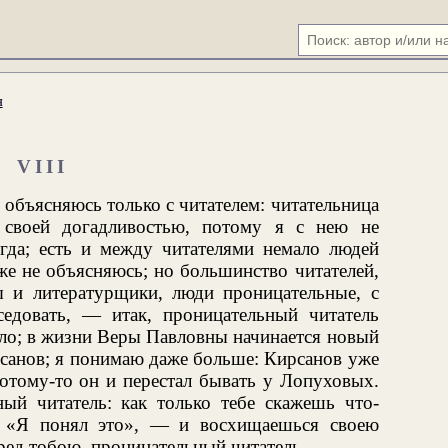
я
VIII
объясняюсь только с читателем: читательница
 своей догадливостью, потому я с нею не
егда; есть и между читателями немало людей
же не объясняюсь; но большинство читателей,
ы и литературщики, люди проницательные, с
едовать, — итак, проницательный читатель
ело; в жизни Веры Павловны начинается новый
рсанов; я понимаю даже больше: Кирсанов уже
отому-то он и перестал бывать у Лопуховых.
ный читатель: как только тебе скажешь что-
: «Я понял это», — и восхищаешься своею
ред тобою, проницательный читатель.