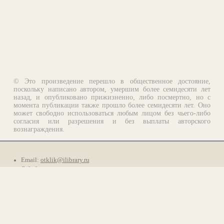
© Это произведение перешло в общественное достояние,
поскольку написано автором, умершим более семидесяти лет
назад, и опубликовано прижизненно, либо посмертно, но с
момента публикации также прошло более семидесяти лет. Оно
может свободно использоваться любым лицом без чьего-либо
согласия или разрешения и без выплаты авторского
вознаграждения.
Email:
otklik@ilibrary.ru
О библиотеке
Реклама на сайте
©1996—2026 Алексей Комаров. Подборка произведений,
оформление, программирование.