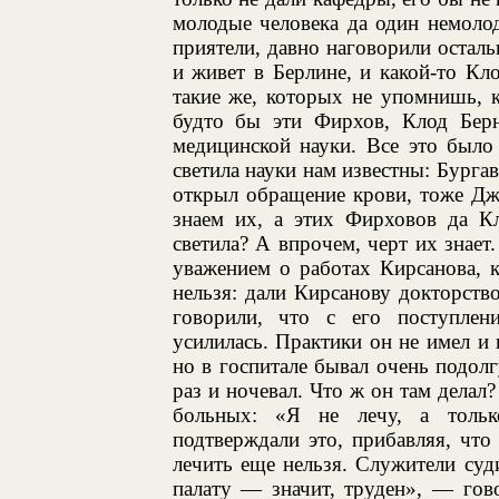
молодые человека да один немоло
приятели, давно наговорили осталь
и живет в Берлине, и какой-то Кл
такие же, которых не упомнишь, 
будто бы эти Фирхов, Клод Бер
медицинской науки. Все это было
светила науки нам известны: Бурга
открыл обращение крови, тоже Дж
знаем их, а этих Фирховов да К
светила? А впрочем, черт их знает
уважением о работах Кирсанова, 
нельзя: дали Кирсанову докторство
говорили, что с его поступлен
усилилась. Практики он не имел и
но в госпитале бывал очень подолг
раз и ночевал. Что ж он там делал?
больных: «Я не лечу, а толь
подтверждали это, прибавляя, что
лечить еще нельзя. Служители суд
палату — значит, труден», — гов