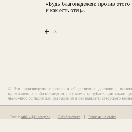
«Будь благонадежен: против этого 
и как есть отец».
IX
© Это произведение перешло в общественное достояние, поскол
прижизненно, либо посмертно, но с момента публикации также про
чьего-либо согласия или разрешения и без выплаты авторского возн
Email:
otklik@ilibrary.ru
О библиотеке
Реклама на сайте
©1996—2026 Алексей Комаров. Подборка произведений, оформление, п