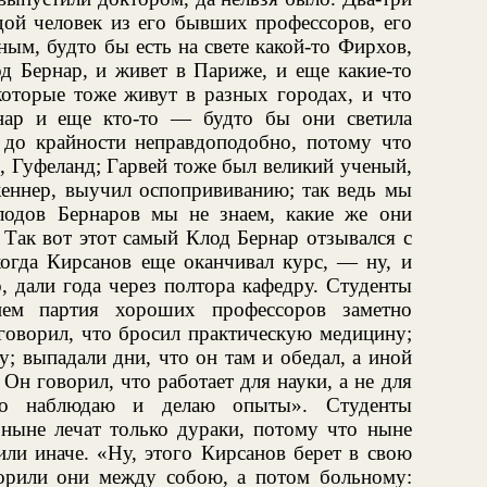
дой человек из его бывших профессоров, его
ным, будто бы есть на свете какой-то Фирхов,
од Бернар, и живет в Париже, и еще какие-то
которые тоже живут в разных городах, и что
нар и еще кто-то — будто бы они светила
 до крайности неправдоподобно, потому что
в, Гуфеланд; Гарвей тоже был великий ученый,
еннер, выучил оспопрививанию; так ведь мы
лодов Бернаров мы не знаем, какие же они
. Так вот этот самый Клод Бернар отзывался с
когда Кирсанов еще оканчивал курс, — ну, и
, дали года через полтора кафедру. Студенты
ием партия хороших профессоров заметно
 говорил, что бросил практическую медицину;
у; выпадали дни, что он там и обедал, а иной
 Он говорил, что работает для науки, а не для
ко наблюдаю и делаю опыты». Студенты
 ныне лечат только дураки, потому что ныне
или иначе. «Ну, этого Кирсанов берет в свою
орили они между собою, а потом больному: