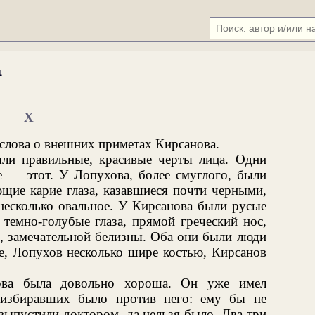
я
X
 слова о внешних приметах Кирсанова.
ыли правильные, красивые черты лица. Одни
ие — этот. У Лопухова, более смуглого, были
щие карие глаза, казавшиеся почти черными,
несколько овальное. У Кирсанова были русые
 темно-голубые глаза, прямой греческий нос,
е, замечательной белизны. Оба они были люди
е, Лопухов несколько шире костью, Кирсанов
ова была довольно хороша. Он уже имел
 избиравших было против него: ему бы не
 выпустили доктором, да нельзя было. Два-три