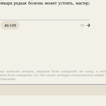
лекаря редкая болезнь может устоять, мастер;
XI
46/109
ьку написано автором, умершим более семидесяти лет назад, и опу
шло более семидесяти лет. Оно может свободно использоваться любым 
аграждения.
рограммирование.