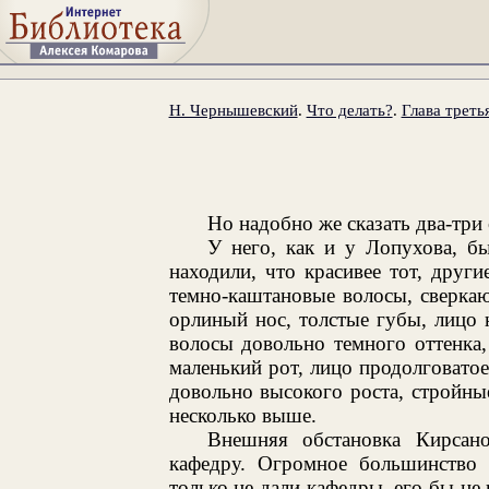
Н. Чернышевский
.
Что делать?
.
Глава треть
Но надобно же сказать два-три
У него, как и у Лопухова, б
находили, что красивее тот, друг
темно-каштановые волосы, сверкаю
орлиный нос, толстые губы, лицо 
волосы довольно темного оттенка,
маленький рот, лицо продолговато
довольно высокого роста, стройны
несколько выше.
Внешняя обстановка Кирсан
кафедру. Огромное большинство
только не дали кафедры, его бы не