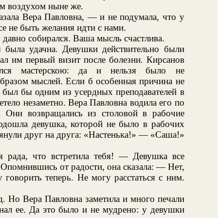
м воздухом ныне же.
азала Вера Павловна, — и не подумала, что у
е не быть желания идти с нами.
 давно собирался. Ваша мысль счастлива.
 была удачна. Девушки действительно были
ал им первый визит после болезни. Кирсанов
вался мастерскою: да и нельзя было не
образом мыслей. Если б особенная причина не
а был бы одним из усердных преподавателей в
етело незаметно. Вера Павловна водила его по
. Они возвращались из столовой в рабочие
подошла девушка, которой не было в рабочих
янули друг на друга: «Настенька!» — «Саша!»
 рада, что встретила тебя! — Девушка все
а. Опомнившись от радости, она сказала: — Нет,
 говорить теперь. Не могу расстаться с ним.
д. Но Вера Павловна заметила и много печали
знал ее. Да это было и не мудрено: у девушки