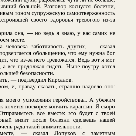
ывший больной. Разговор коснулся болезни,
тливым тоном супружескую самоотверженность
строившей своего здоровья тревогою из-за
рила она, — но ведь я знаю, у вас самих не
оем месте.
 человека заботливость других, — сказал
 подвергается обольщению, что ему нужна бог
дит, что из-за него тревожатся. Ведь вот я мог
 а все продолжал сидеть. Ныне поутру хотел
большей безопасности.
ить, — подтвердил Кирсанов.
ом, и, правду сказать, страшно надоело оно:
я моего успокоения геройствовал. А убежим
так хочется поскорее кончить карантин. Я скоро
Отправимтесь все вместе: это будет с твоей
рвый визит после болезни сделаешь нашей
очень рада такой внимательности.
месте, — сказал Лопухов с заметным