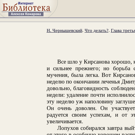
Н. Чернышевский
.
Что делать?
.
Глава треть
Все шло у Кирсанова хорошо, к
и сильнее прежнего; но борьба с
мучения, была легка. Вот Кирсано
неделю по окончании леченья Дмитр
довольно, благовидность соблюден
недели: удаление почти исполнилос
эту неделю уж наполовину заглушен
Он очень доволен. Он участвует
радуется своим успехам, и от э
увеличивается.
Лопухов собирался завтра вый
от этого в особенно хорошем распо