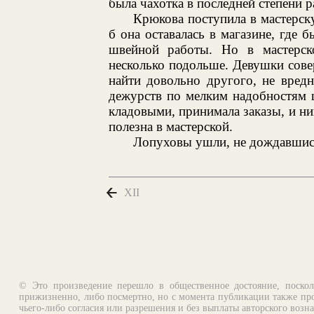
была чахотка в последней степени р
Крюкова поступила в мастерску
б она оставалась в магазине, где 
швейной работы. Но в мастерск
несколько подольше. Девушки сов
найти довольно другого, не вредн
дежурств по мелким надобностям 
кладовыми, принимала заказы, и ни
полезна в мастерской.
Лопуховы ушли, не дождавшис
XII
© Это произведение перешло в общественное достояние, поскол
прижизненно, либо посмертно, но с момента публикации также про
чьего-либо согласия или разрешения и без выплаты авторского возн