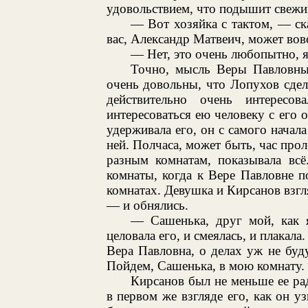
удовольствием, что подышит свежи
— Вот хозяйка с тактом, — ск
вас, Александр Матвеич, может вовс
— Нет, это очень любопытно, я
Точно, мысль Веры Павловны
очень довольны, что Лопухов сдел
действительно очень интересо
интересоваться ею человеку с его 
удерживала его, он с самого начал
ней. Полчаса, может быть, час прол
разным комнатам, показывала всё
комнаты, когда к Вере Павловне 
комнатах. Девушка и Кирсанов взгл
— и обнялись.
— Сашенька, друг мой, как я
целовала его, и смеялась, и плакал
Вера Павловна, о делах уж не буду
Пойдем, Сашенька, в мою комнату.
Кирсанов был не меньше ее ра
в первом же взгляде его, как он у