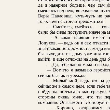
да и наверное больше, чем сам б
смеялись над нею, восхваляли шу
Веры Павловны, чуть-чуть не рас
того, чем не стоило тревожиться.
— Смейтесь, смейтесь, — гово
было бы силы поступить иначе на м
— А какое влияние имеет на
Лопухов, — ведь он и сам отчасти
знает какая осторожность, когда ви
бы выходить из дому уже дня три,
выйти, и еще отложил на день для 
— Да, тебе давно можно выход
— Вот это я называю геройств
сейчас бы так и убежал.
— Милый мой, ведь это ты дл
сейчас же в самом деле, если тебе 
пойду на полчаса в мастерскую. 
стороны очень мило, что ты пе
компании. Она заметит это и будет 
— Хорошо, отправимся в