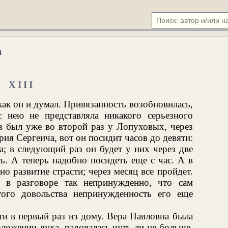
я
XIII
ак он и думал. Привязанность возобновилась,
 нею не представляла никакого серьезного
в был уже во второй раз у Лопуховых, через
ия Сергеича, вот он посидит часов до девяти:
а; в следующий раз он будет у них через две
ь. А теперь надобно посидеть еще с час. А в
о развитие страсти; через месяц все пройдет.
 в разговоре так непринужденно, что сам
того довольства непринужденность его еще
ти в первый раз из дому. Вера Павловна была
ложении духа, радовалась чуть ли не больше,