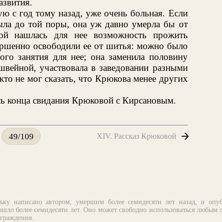
азвития.
ю с год тому назад, уже очень больная. Если
была до той поры, она уж давно умерла бы от
ой нашлась для нее возможность прожить
ершенно освободили ее от шитья: можно было
ого занятия для нее; она заменила половину
швейной, участвовала в заведовании разными
кто не мог сказать, что Крюкова менее других
ь конца свидания Крюковой с Кирсановым.
XIV. Рассказ Крюковой
49/109
ьку написано автором, умершим более семидесяти лет назад, и опу
шло более семидесяти лет. Оно может свободно использоваться любым 
аграждения.