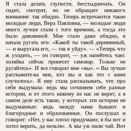
Я стала делать глупости, бесстыдничать. Он
сидит, смотрит, но не обращает никакого
внимания: так обидно. Теперь встречаются такие
молодые люди, Вера Павловна, — молодые люди
много лучше стали с того времени, а тогда это
было диковиной. Мне стало даже обидно, я
начала ругать его: «Какой ты такой деревянный,
— и выругала его, — так я уйду». — «Теперь что
ж уходить, — он говорит, — уж напейтесь чаю:
хозяйка сейчас принесет самовар. Только не
ругайтесь». И все говорил мне «вы». « Вы лучше
расскажите-ка мне, кто вы и как это с вами
случилось». Я ему стала рассказывать, что про
себя выдумала: ведь мы сочиняем себе разные
истории, и от этого никому из нас не верят; а в
самом деле есть такие, у которых эти истории не
выдуманные: ведь между нами бывают и
благородные и образованные. Он послушал и
говорит: «Нет, у вас плохо придумано; я бы вот и
хотел верить, да нельзя». А мы уж пили чай. Вот