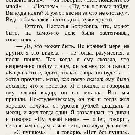
мной». — «Незачем». — «Ну, так я с вами пойду.
Вы куда идете? Я уж от вас ни за что не отстану».
Ведь я была такая бесстыдная, хуже других.
— Оттого, Настасья Борисовна, что, может
быть, на самом-то деле были застенчивы,
совестились.
— Да, это может быть. По крайней мере, на
других я это видела, — не тогда, разумеется, а
после поняла. Так когда я ему сказала, что
непременно пойду с ним, он засмеялся и сказал:
«Когда хотите, идите; только напрасно будет», —
хотел проучить меня, как после сказал: ему было
досадно, что я пристаю. Я и пошла, и говорила
ему всякий вздор; он все молчал. Вот мы
пришли. По-студенческому, он уж и тогда жил
хорошо, получал от уроков рублей двадцать в
месяц, и жил тогда один. Я развалилась на диван
и говорю: «Ну, давай вина». — «Нет, говорит,
вина я вам не дам, а чай пить, пожалуй, давайте».
— «С пуншем», — я говорю. «Нет, без пунша».