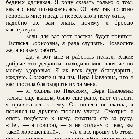
бедных одинакая. Я хочу сказать только о том,
как я с ним познакомилась. Об нем так приятно
говорить мне; и ведь я переезжаю к нему жить, —
надобно же вам знать, почему я бросаю
мастерскую.
— Если для вас этот рассказ будет приятен,
Настасья Борисовна, я рада слушать. Позвольте
же, я возьму работу.
— Да, а вот мне и работать нельзя. Какие
добрые эти девушки, находили мне занятие по
моему здоровью. Я их всех буду благодарить,
каждую. Скажите и вы им, Вера Павловна, что я
вас просила благодарить их за меня.
— Я ходила по Невскому, Вера Павловна;
только еще вышла, было еще рано; идет студент,
я привязалась к нему. Он ничего не сказал, а
перешел на другую сторону улицы. Смотрит, я
опять подбегаю к нему, схватила его за руку.
«Нет, — я говорю, — я не отстану от вас, вы
такой хорошенький». — «А я вас прошу об этом,
оставьте меня», — он говорит. «Нет, пойдемте со