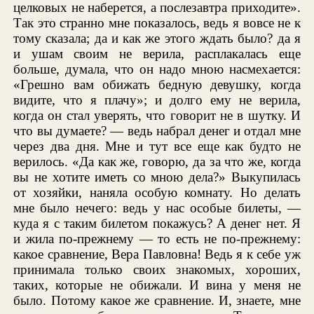
целковых не наберется, а послезавтра приходите».
Так это странно мне показалось, ведь я вовсе не к
тому сказала; да и как же этого ждать было? да я
и ушам своим не верила, расплакалась еще
больше, думала, что он надо мною насмехается:
«Грешно вам обижать бедную девушку, когда
видите, что я плачу»; и долго ему не верила,
когда он стал уверять, что говорит не в шутку. И
что вы думаете? — ведь набрал денег и отдал мне
через два дня. Мне и тут все еще как будто не
верилось. «Да как же, говорю, да за что же, когда
вы не хотите иметь со мною дела?» Выкупилась
от хозяйки, наняла особую комнату. Но делать
мне было нечего: ведь у нас особые билеты, —
куда я с таким билетом покажусь? А денег нет. Я
и жила по-прежнему — то есть не по-прежнему:
какое сравнение, Вера Павловна! Ведь я к себе уж
принимала только своих знакомых, хороших,
таких, которые не обижали. И вина у меня не
было. Потому какое же сравнение. И, знаете, мне