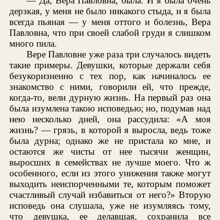
— Да, Вера Павловна, была. И я была очень
дерзкая, у меня не было никакого стыда, и я была
всегда пьяная — у меня оттого и болезнь, Вера
Павловна, что при своей слабой груди я слишком
много пила.
Вере Павловне уже раза три случалось видеть
такие примеры. Девушки, которые держали себя
безукоризненно с тех пор, как начиналось ее
знакомство с ними, говорили ей, что прежде,
когда-то, вели дурную жизнь. На первый раз она
была изумлена такою исповедью; но, подумав над
нею несколько дней, она рассудила: «А моя
жизнь? — грязь, в которой я выросла, ведь тоже
была дурна; однако же не пристала ко мне, и
остаются же чисты от нее тысячи женщин,
выросших в семействах не лучше моего. Что ж
особенного, если из этого унижения также могут
выходить неиспорченными те, которым поможет
счастливый случай избавиться от него?» Вторую
исповедь она слушала, уже не изумляясь тому,
что девушка, ее делавшая, сохранила все