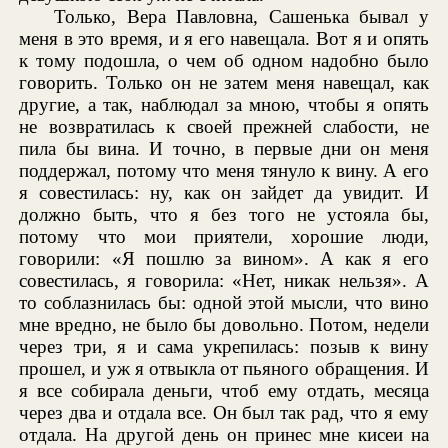
Только, Вера Павловна, Сашенька бывал у
меня в это время, и я его навещала. Вот я и опять
к тому подошла, о чем об одном надобно было
говорить. Только он не затем меня навещал, как
другие, а так, наблюдал за мною, чтобы я опять
не возвратилась к своей прежней слабости, не
пила бы вина. И точно, в первые дни он меня
поддержал, потому что меня тянуло к вину. А его
я совестилась: ну, как он зайдет да увидит. И
должно быть, что я без того не устояла бы,
потому что мои приятели, хорошие люди,
говорили: «Я пошлю за вином». А как я его
совестилась, я говорила: «Нет, никак нельзя». А
то соблазнилась бы: одной этой мысли, что вино
мне вредно, не было бы довольно. Потом, недели
через три, я и сама укрепилась: позыв к вину
прошел, и уж я отвыкла от пьяного обращения. И
я все собирала деньги, чтоб ему отдать, месяца
через два и отдала все. Он был так рад, что я ему
отдала. На другой день он принес мне кисеи на