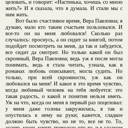
целовать, и говорит: «Настенька, хочешь со мною
жить?» И я сказала, что я думала. И стали мы с
ним жить.
Вот было счастливое время, Вера Павловна; я
думаю, мало кто таким счастьем пользовался. И
все-то он на меня любовался! Сколько раз
случалось: проснусь, а он сидит за книгой, потом
подойдет посмотреть на меня, да так и забудется,
все сидит да смотрит. Но только какой он был
скромный, Вера Павловна; ведь уж я после могла
понимать, ведь я стала читать, узнала, как в
романах любовь описывают, могла судить. Но
только, при всей скромности, уж как он
любовался на меня! И какое в это время чувство,
когда любимый человек на тебя любуется: это
такая радость, о какой и понятия нельзя иметь.
Уж на что, когда он меня в первый раз поцеловал:
у меня даже голова закружилась, я так и
опустилась к нему на руки; кажется, сладкое
должно быть чувство, но не то, все не то. То,
знаете, кровь кипит, тревожно что-то, и в сладком