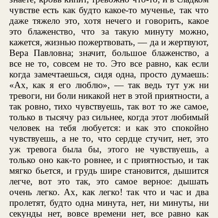
чувстве есть как будто какое-то мученье, так что
даже тяжело это, хотя нечего и говорить, какое
это блаженство, что за такую минуту можно,
кажется, жизнью пожертвовать, — да и жертвуют,
Вера Павловна; значит, большое блаженство, а
все не то, совсем не то. Это все равно, как если
когда замечтаешься, сидя одна, просто думаешь:
«Ах, как я его люблю», — так ведь тут уж ни
тревоги, ни боли никакой нет в этой приятности, а
так ровно, тихо чувствуешь, так вот то же самое,
только в тысячу раз сильнее, когда этот любимый
человек на тебя любуется: и как это спокойно
чувствуешь, а не то, что сердце стучит, нет, это
уж тревога была бы, этого не чувствуешь, а
только оно как-то ровнее, и с приятностью, и так
мягко бьется, и грудь шире становится, дышится
легче, вот это так, это самое верное: дышать
очень легко. Ах, как легко! так что и час и два
пролетят, будто одна минута, нет, ни минуты, ни
секунды нет, вовсе времени нет, все равно как