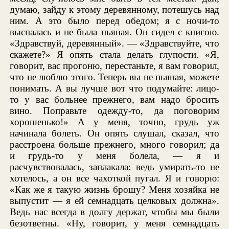
думаю, зайду к этому деревянному, потешусь над
ним. А это было перед обедом; я с ночи-то
выспалась и не была пьяная. Он сидел с книгою.
«Здравствуй, деревянный». — «Здравствуйте, что
скажете?» Я опять стала делать глупости. «Я,
говорит, вас прогоню, перестаньте, я вам говорил,
что не люблю этого. Теперь вы не пьяная, можете
понимать. А вы лучше вот что подумайте: лицо-
то у вас больнее прежнего, вам надо бросить
вино. Поправьте одежду-то, да поговорим
хорошенько!» А у меня, точно, грудь уж
начинала болеть. Он опять слушал, сказал, что
расстроена больше прежнего, много говорил; да
и грудь-то у меня болела, — я и
расчувствовалась, заплакала: ведь умирать-то не
хотелось, а он все чахоткой пугал. Я и говорю:
«Как же я такую жизнь брошу? Меня хозяйка не
выпустит — я ей семнадцать целковых должна».
Ведь нас всегда в долгу держат, чтобы мы были
безответны. «Ну, говорит, у меня семнадцать