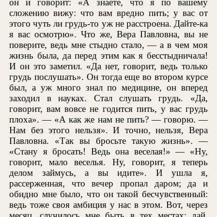
он и говорит: «А знаете, что я по вашему
сложению вижу: что вам вредно пить; у вас от
этого чуть ли грудь-то уж не расстроена. Дайте-ка
я вас осмотрю». Что же, Вера Павловна, вы не
поверите, ведь мне стыдно стало, — а в чем моя
жизнь была, да перед этим как я бесстыдничала!
И он это заметил. «Да нет, говорит, ведь только
грудь послушать». Он тогда еще во втором курсе
был, а уж много знал по медицине, он вперед
заходил в науках. Стал слушать грудь. «Да,
говорит, вам вовсе не годится пить, у вас грудь
плоха». — «А как же нам не пить? — говорю. —
Нам без этого нельзя». И точно, нельзя, Вера
Павловна. «Так вы бросьте такую жизнь». —
«Стану я бросать! Ведь она веселая!» — «Ну,
говорит, мало веселья. Ну, говорит, я теперь
делом займусь, а вы идите». И ушла я,
рассерженная, что вечер пропал даром; да и
обидно мне было, что он такой бесчувственный:
ведь тоже своя амбиция у нас в этом. Вот, через
месяц, случилось мне быть в тех местах: дай,