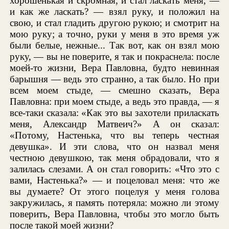
хорошенькая и скромная, и стал ласкать меня, —
и как же ласкать? — взял руку, и положил на
свою, и стал гладить другою рукою; и смотрит на
мою руку; а точно, руки у меня в это время уж
были белые, нежные... Так вот, как он взял мою
руку, — вы не поверите, я так и покраснела: после
моей-то жизни, Вера Павловна, будто невинная
барышня — ведь это странно, а так было. Но при
всем моем стыде, — смешно сказать, Вера
Павловна: при моем стыде, а ведь это правда, — я
все-таки сказала: «Как это вы захотели приласкать
меня, Александр Матвеич?» А он сказал:
«Потому, Настенька, что вы теперь честная
девушка». И эти слова, что он назвал меня
честною девушкою, так меня обрадовали, что я
залилась слезами. А он стал говорить: «Что это с
вами, Настенька?» — и поцеловал меня: что же
вы думаете? От этого поцелуя у меня голова
закружилась, я память потеряла: можно ли этому
поверить, Вера Павловна, чтобы это могло быть
после такой моей жизни?