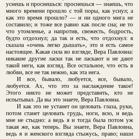
уснешь и проснешься: проснешься — знаешь, что
много времени прошло с той поры, как уснул; а
как это время прошло? — и ни одного мига не
составило; и тоже все равно как после сна; не то
что утомленье, а напротив, свежесть, бодрость,
будто отдохнул; да так и есть, что отдохнул: я
сказала «очень легко дышать», это и есть самое
настоящее. Какая сила во взгляде, Вера Павловна:
никакие другие ласки так не ласкают и не дают
такой неги, как взгляд. Все остальное, что есть в
любви, все не так нежно, как эта нега.
И все, бывало, любуется, все, бывало,
любуется. Ах, что это за наслаждение такое!
Этого никто не может представить, кто не
испытывал. Да вы это знаете, Вера Павловна.
И как это не устанет он целовать глаза, руки,
потом станет целовать грудь, ноги, всю, и ведь
мне не стыдно: а ведь я и тогда была потом уж
такая же, как теперь. Вы знаете, Вера Павловна,
ведь я и женского взгляда стыжусь, право; наши