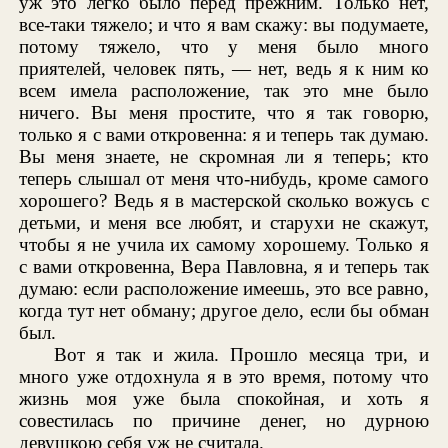
уж это легко было перед прежним. Только нет,
все-таки тяжело; и что я вам скажу: вы подумаете,
потому тяжело, что у меня было много
приятелей, человек пять, — нет, ведь я к ним ко
всем имела расположение, так это мне было
ничего. Вы меня простите, что я так говорю,
только я с вами откровенна: я и теперь так думаю.
Вы меня знаете, не скромная ли я теперь; кто
теперь слышал от меня что-нибудь, кроме самого
хорошего? Ведь я в мастерской сколько вожусь с
детьми, и меня все любят, и старухи не скажут,
чтобы я не учила их самому хорошему. Только я
с вами откровенна, Вера Павловна, я и теперь так
думаю: если расположение имеешь, это все равно,
когда тут нет обману; другое дело, если бы обман
был.
Вот я так и жила. Прошло месяца три, и
много уже отдохнула я в это время, потому что
жизнь моя уже была спокойная, и хоть я
совестилась по причине денег, но дурною
девушкою себя уж не считала.