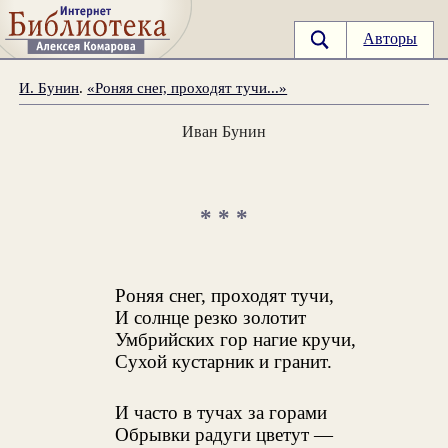
Авторы
И. Бунин
.
«Роняя снег, проходят тучи...»
Иван Бунин
* * *
Роняя снег, проходят тучи,
И солнце резко золотит
Умбрийских гор нагие кручи,
Сухой кустарник и гранит.
И часто в тучах за горами
Обрывки радуги цветут —