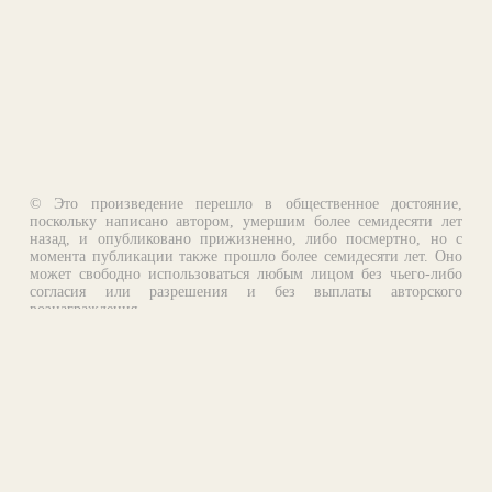
© Это произведение перешло в общественное достояние,
поскольку написано автором, умершим более семидесяти лет
назад, и опубликовано прижизненно, либо посмертно, но с
момента публикации также прошло более семидесяти лет. Оно
может свободно использоваться любым лицом без чьего-либо
согласия или разрешения и без выплаты авторского
вознаграждения.
Email:
otklik@ilibrary.ru
О библиотеке
Реклама на сайте
©1996—2026 Алексей Комаров. Подборка произведений,
оформление, программирование.