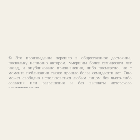
© Это произведение перешло в общественное достояние,
поскольку написано автором, умершим более семидесяти лет
назад, и опубликовано прижизненно, либо посмертно, но с
момента публикации также прошло более семидесяти лет. Оно
может свободно использоваться любым лицом без чьего-либо
согласия или разрешения и без выплаты авторского
вознаграждения.
Email:
otklik@ilibrary.ru
О библиотеке
Реклама на сайте
©1996—2026 Алексей Комаров. Подборка произведений,
оформление, программирование.