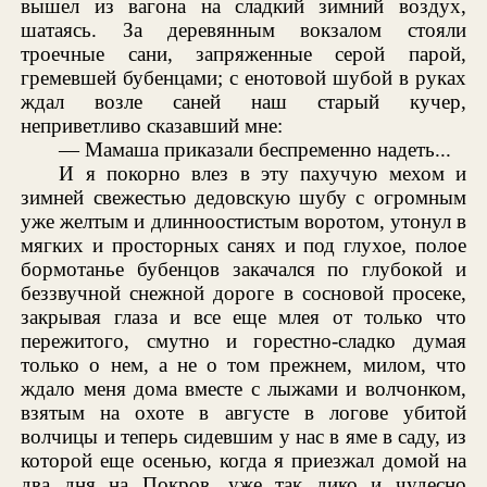
вышел из вагона на сладкий зимний воздух,
шатаясь. За деревянным вокзалом стояли
троечные сани, запряженные серой парой,
гремевшей бубенцами; с енотовой шубой в руках
ждал возле саней наш старый кучер,
неприветливо сказавший мне:
— Мамаша приказали беспременно надеть...
И я покорно влез в эту пахучую мехом и
зимней свежестью дедовскую шубу с огромным
уже желтым и длинноостистым воротом, утонул в
мягких и просторных санях и под глухое, полое
бормотанье бубенцов закачался по глубокой и
беззвучной снежной дороге в сосновой просеке,
закрывая глаза и все еще млея от только что
пережитого, смутно и горестно-сладко думая
только о нем, а не о том прежнем, милом, что
ждало меня дома вместе с лыжами и волчонком,
взятым на охоте в августе в логове убитой
волчицы и теперь сидевшим у нас в яме в саду, из
которой еще осенью, когда я приезжал домой на
два дня на Покров, уже так дико и чудесно