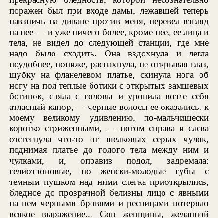
поражен был при входе дамы, лежавшей теперь
навзничь на диване против меня, перевел взгляд
на нее — и уже ничего более, кроме нее, ее лица и
тела, не видел до следующей станции, где мне
надо было сходить. Она вздохнула и легла
поудобнее, пониже, распахнула, не открывая глаз,
шубку на фланелевом платье, скинула нога об
ногу на пол теплые ботики с открытых замшевых
ботинок, сняла с головы и уронила возле себя
атласный капор, — черные волосы ее оказались, к
моему великому удивлению, по-мальчишески
коротко стриженными, — потом справа и слева
отстегнула что-то от шелковых серых чулок,
поднимая платье до голого тела между ним и
чулками, и, оправив подол, задремала:
гелиотроповые, но женски-молодые губы с
темным пушком над ними слегка приоткрылись,
бледное до прозрачной белизны лицо с явными
на нем черными бровями и ресницами потеряло
всякое выражение... Сон женщины, желанной