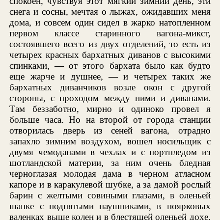
спокоен, чувствуя этот мягкий зимний день, эти
снега и сосны, мечтая о лыжах, ожидавших меня
дома, и совсем один сидел в жарко натопленном
первом классе старинного вагона-микст,
состоявшего всего из двух отделений, то есть из
четырех красных бархатных диванов с высокими
спинками, — от этого бархата было как будто
еще жарче и душнее, — и четырех таких же
бархатных диванчиков возле окон с другой
стороны, с проходом между ними и диванами.
Там беззаботно, мирно и одиноко провел я
больше часа. Но на второй от города станции
отворилась дверь из сеней вагона, отрадно
запахло зимним воздухом, вошел носильщик с
двумя чемоданами в чехлах и с портпледом из
шотландской материи, за ним очень бледная
черноглазая молодая дама в черном атласном
капоре и в каракулевой шубке, а за дамой рослый
барин с желтыми совиными глазами, в оленьей
шапке с поднятыми наушниками, в поярковых
валенках выше колен и в блестящей оленьей дохе.