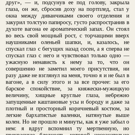
друг», — и, подсунув ее под голову, закрыла
глаза, он же, сбросив доху на портплед, стал у
окна между диванчиками своего отделения и
закурил толстую папиросу, густо распространив в
духоте вагона ее ароматический запах. Он стоял
во весь свой мощный рост, с торчащими вверх
наушниками оленьей шапки, и, казалось, не
спускал глаз с бегущих назад сосен, а я сперва не
спускал глаз с него и чувствовал только одно —
ужасную ненависть к нему за то, что он
совершенно не заметил моего присутствия, ни
разу даже не взглянул на меня, точно я и не был в
вагоне, а в силу этого и за все прочее: за его
барское спокойствие, за княжески-мужицкую
величину, хищные круглые глаза, небрежно
запущенные каштановые усы и бороду и даже за
плотный и просторный коричневый костюм, за
легкие бархатистые валенки, натянутые выше
колен. Но не прошло и минуты, как я уже забыл о
нем: я вдруг вспомнил ту мертвенную, но
прекрасную бледность, которой несознательно