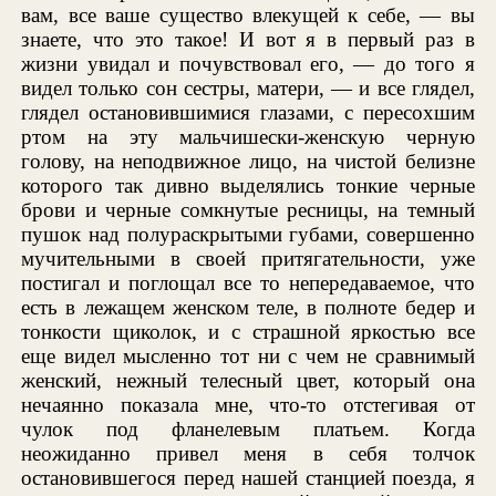
вам, все ваше существо влекущей к себе, — вы
знаете, что это такое! И вот я в первый раз в
жизни увидал и почувствовал его, — до того я
видел только сон сестры, матери, — и все глядел,
глядел остановившимися глазами, с пересохшим
ртом на эту мальчишески-женскую черную
голову, на неподвижное лицо, на чистой белизне
которого так дивно выделялись тонкие черные
брови и черные сомкнутые ресницы, на темный
пушок над полураскрытыми губами, совершенно
мучительными в своей притягательности, уже
постигал и поглощал все то непередаваемое, что
есть в лежащем женском теле, в полноте бедер и
тонкости щиколок, и с страшной яркостью все
еще видел мысленно тот ни с чем не сравнимый
женский, нежный телесный цвет, который она
нечаянно показала мне, что-то отстегивая от
чулок под фланелевым платьем. Когда
неожиданно привел меня в себя толчок
остановившегося перед нашей станцией поезда, я