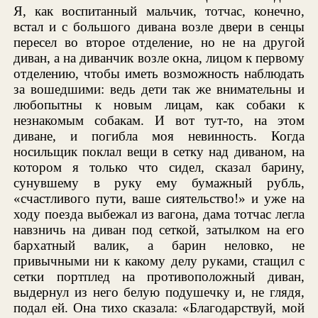
Я, как воспитанный мальчик, тотчас, конечно,
встал и с большого дивана возле двери в сенцы
пересел во второе отделение, но не на другой
диван, а на диванчик возле окна, лицом к первому
отделению, чтобы иметь возможность наблюдать
за вошедшими: ведь дети так же внимательны и
любопытны к новым лицам, как собаки к
незнакомым собакам. И вот тут-то, на этом
диване, и погибла моя невинность. Когда
носильщик поклал вещи в сетку над диваном, на
котором я только что сидел, сказал барину,
сунувшему в руку ему бумажный рубль,
«счастливого пути, ваше сиятельство!» и уже на
ходу поезда выбежал из вагона, дама тотчас легла
навзничь на диван под сеткой, затылком на его
бархатный валик, а барин неловко, не
привычными ни к какому делу руками, стащил с
сетки портплед на противоположный диван,
выдернул из него белую подушечку и, не глядя,
подал ей. Она тихо сказала: «Благодарствуй, мой