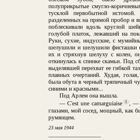
полуприкрытые смугло-коричневым
тусклой первобытной истомой.
разделенных на прямой пробор и 
поблескивали вдоль круглой шей
голубой платок, лежавший на пок
Руки, сухие, индусские, с мумийн
шелушили и шелушили фисташки с 
их и стряхнув шелуху с колен, о
откинулась к спинке скамьи. Под 
выделявшей перехват ее гибкой та
плавных очертаний. Худая, голая
была обута в черный тряпичный чу
синими и красными...
Под Арлем она вышла.
1
— C'est une camarguiaise
, —
глазами, мой сосед, мощный, как б
румянцем.
23 мая 1944