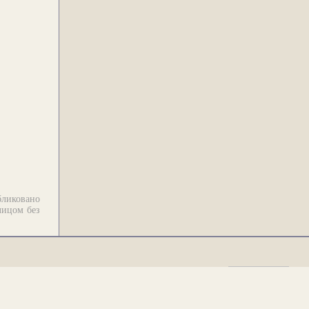
бликовано
лицом без