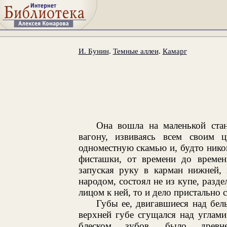
И. Бунин
.
Темные аллеи
.
Камарг
Она вошла на маленькой ст
вагону, извиваясь всем своим ц
одноместную скамью и, будто нико
фисташки, от времени до време
запуская руку в карман нижней,
народом, состоял не из купе, разд
лицом к ней, то и дело пристально с
Губы ее, двигавшиеся над бе
верхней губе сгущался над углами
блеском зубов, было древне-