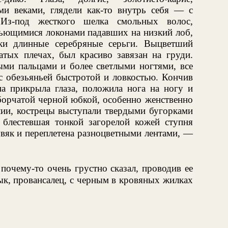
и веками, глядели как-то внутрь себя — с
 Из-под жесткого шелка смольных волос,
вьющимися локонами падавших на низкий лоб,
ки длинные серебряные серьги. Выцветший
атых плечах, был красиво завязан на груди.
ыми пальцами и более светлыми ногтями, все
обезьяньей быстротой и ловкостью. Кончив
на прикрыла глаза, положила нога на ногу и
сборчатой черной юбкой, особенно женственно
лии, кострецы выступали твердыми бугорками
, блестевшая тонкой загорелой кожей ступня
вяк и переплетена разноцветными лентами, —
 почему-то очень грустно сказал, проводив ее
ык, провансалец, с черным в кровяных жилках