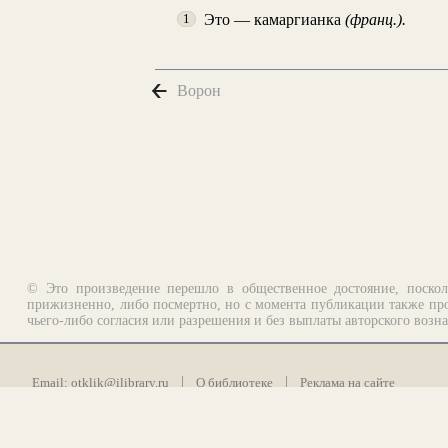
Это — камаргианка
(франц.).
1
Ворон
© Это произведение перешло в общественное достояние, поскол
прижизненно, либо посмертно, но с момента публикации также про
чьего-либо согласия или разрешения и без выплаты авторского возн
Email:
otklik@ilibrary.ru
О библиотеке
Реклама на сайте
©1996—2026 Алексей Комаров. Подборка произведений, оформление, п