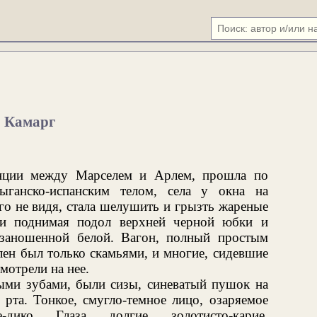
Камарг
анции между Марселем и Арлем, прошла по
ыганско-испанским телом, села у окна на
го не видя, стала шелушить и грызть жареные
ни поднимая подол верхней черной юбки и
 заношенной белой. Вагон, полный простым
елен был только скамьями, и многие, сидевшие
мотрели на нее.
лыми зубами, были сизы, синеватый пушок на
 рта. Тонкое, смугло-темное лицо, озаряемое
дико. Глаза, долгие, золотисто-карие,