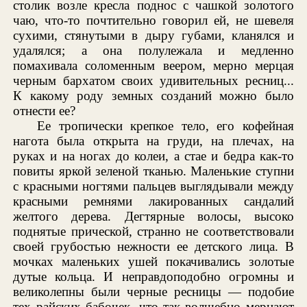
столик возле кресла поднос с чашкой золотого
чаю, что-то почтительно говорил ей, не шевеля
сухими, стянутыми в дыру губами, кланялся и
удалялся; а она полулежала и медленно
помахивала соломенным веером, мерно мерцая
черным бархатом своих удивительных ресниц...
К какому роду земных созданий можно было
отнести ее?
Ее тропически крепкое тело, его кофейная
нагота была открыта на груди, на плечах, на
руках и на ногах до колеи, а стае и бедра как-то
повиты яркой зеленой тканью. Маленькие ступни
с красными ногтями пальцев выглядывали между
красными ремнями лакированных сандалий
желтого дерева. Дегтярные волосы, высоко
поднятые прической, странно не соответствовали
своей грубостью нежности ее детского лица. В
мочках маленьких ушей покачивались золотые
дутые кольца. И неправдоподобно огромны и
великолепны были черные ресницы — подобие
тех райских бабочек, что так волшебно мерцают