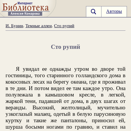
Авторы
И. Бунин
.
Темные аллеи
.
Сто рупий
Сто рупий
Я увидал ее однажды утром во дворе той
гостиницы, того старинного голландского дома в
кокосовых лесах на берегу океана, где я проживал
в те дни. И потом видел ее там каждое утро. Она
полулежала в камышовом кресле, в легкой,
жаркой тени, падавшей от дома, в двух шагах от
веранды. Высокий, желтолицый, мучительно
узкоглазый малаец, одетый в белую парусиновую
куртку и такие же панталоны, приносил ей,
шурша босыми ногами по гравию, и ставил на