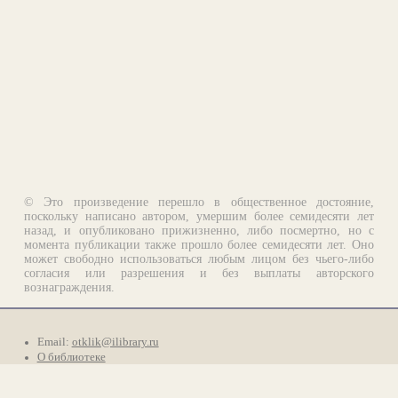
© Это произведение перешло в общественное достояние,
поскольку написано автором, умершим более семидесяти лет
назад, и опубликовано прижизненно, либо посмертно, но с
момента публикации также прошло более семидесяти лет. Оно
может свободно использоваться любым лицом без чьего-либо
согласия или разрешения и без выплаты авторского
вознаграждения.
Email:
otklik@ilibrary.ru
О библиотеке
Реклама на сайте