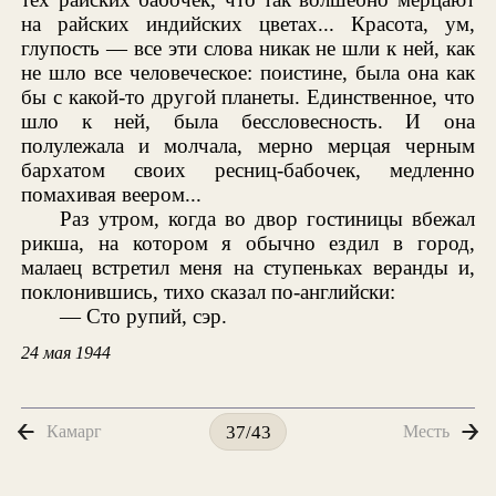
на райских индийских цветах... Красота, ум,
глупость — все эти слова никак не шли к ней, как
не шло все человеческое: поистине, была она как
бы с какой-то другой планеты. Единственное, что
шло к ней, была бессловесность. И она
полулежала и молчала, мерно мерцая черным
бархатом своих ресниц-бабочек, медленно
помахивая веером...
Раз утром, когда во двор гостиницы вбежал
рикша, на котором я обычно ездил в город,
малаец встретил меня на ступеньках веранды и,
поклонившись, тихо сказал по-английски:
— Сто рупий, сэр.
24 мая 1944
Камарг
Месть
37/43