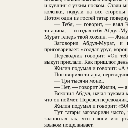
и кувшин с узким носком. Стали мы
коленки, подули на все стороны
Потом один из гостей татар поверну
— Тебя, — говорит, — взял К
татарина, — и отдал тебя Абдул-Му
Мурат теперь твой хозяин. — Жили
Заговорил Абдул-Мурат, и 
приговаривает: «солдат урус, коро
Переводчик говорит: «Он теб
выкуп прислали. Как пришлют деньг
Жилин подумал и говорит: «А 
Поговорили татары, переводчик
— Три тысячи монет.
— Нет, — говорит Жилин, — я э
Вскочил Абдул, начал руками м
что он поймет. Перевел переводчик
Жилин подумал и говорит: «50
Тут татары заговорили часто, 
залопотал так, что слюни изо р
языком пощелкивает.