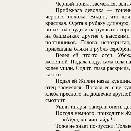
Черный понял, засмеялся, выгля
Прибежала девочка — тоненьк
черного похожа. Видно, что доч
красивая. Одета в рубаху длинную,
полах, на груди и на рукавах отор
на башмачках другие с высокими 
полтинников. Голова непокрытая
привешаны бляхи и рубль серебрян
Велел ей что-то отец. Убе
жестяной. Подала воду, сама села н
колен ушли. Сидит, глаза раскрыла,
какого.
Подал ей Жилин назад кувшин. 
отец засмеялся. Послал ее еще ку
хлеба пресного на дощечке круглой,
смотрит.
Ушли татары, заперли опять дв
Погодя немного, приходит к Жи
— «Айда, хозяин, айда!»
Тоже не знает по-русски. Тольк