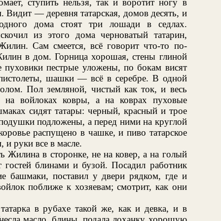
мает, ступить нельзя, так и воротит ногу в
 Видит — деревня татарская, домов десять, и
одного дома стоят три лошади в седлах.
кочил из этого дома черноватый татарин,
Жилин. Сам смеется, всё говорит что-то по-
Жилин в дом. Горница хорошая, стены глиной
е пуховики пестрые уложены, по бокам висят
 пистолеты, шашки — всё в серебре. В одной
полом. Пол земляной, чистый как ток, и весь
; на войлоках ковры, а на коврах пуховые
маках сидят татары: черный, красный и трое
 подушки подложены, а перед ними на круглой
оровье распущено в чашке, и пиво татарское
 и руки все в масле.
ь Жилина в сторонке, не на ковер, а на голый
ет гостей блинами и бузой. Посадил работник
ие башмаки, поставил у двери рядком, где и
войлок поближе к хозяевам; смотрит, как они
атарка в рубахе такой же, как и девка, и в
Унесла масло, блины, подала лоханку хорошую