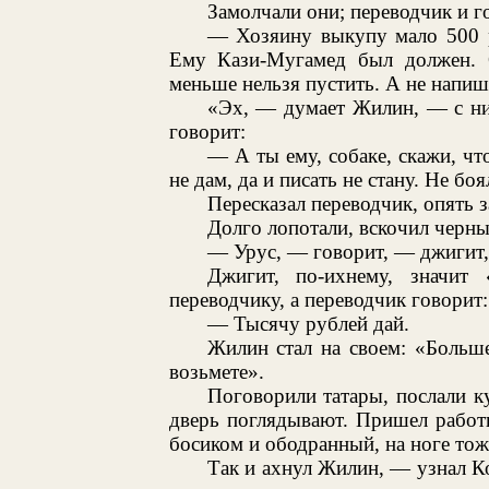
Замолчали они; переводчик и г
— Хозяину выкупу мало 500 р
Ему Кази-Мугамед был должен. О
меньше нельзя пустить. А не напиш
«Эх, — думает Жилин, — с ним
говорит:
— А ты ему, собаке, скажи, что
не дам, да и писать не стану. Не боя
Пересказал переводчик, опять з
Долго лопотали, вскочил черн
— Урус, — говорит, — джигит,
Джигит, по-ихнему, значит 
переводчику, а переводчик говорит:
— Тысячу рублей дай.
Жилин стал на своем: «Больш
возьмете».
Поговорили татары, послали ку
дверь поглядывают. Пришел работн
босиком и ободранный, на ноге тож
Так и ахнул Жилин, — узнал К