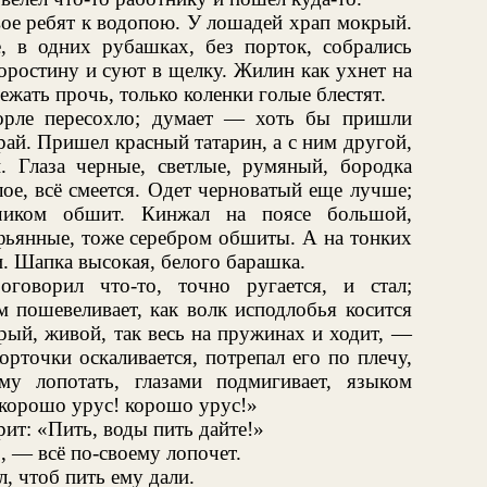
ое ребят к водопою. У лошадей храп мокрый.
 в одних рубашках, без порток, собрались
оростину и суют в щелку. Жилин как ухнет на
бежать прочь, только коленки голые блестят.
орле пересохло; думает — хоть бы пришли
ай. Пришел красный татарин, а с ним другой,
. Глаза черные, светлые, румяный, бородка
лое, всё смеется. Одет черноватый еще лучше;
чиком обшит. Кинжал на поясе большой,
фьянные, тоже серебром обшиты. А на тонких
. Шапка высокая, белого барашка.
оговорил что-то, точно ругается, и стал;
м пошевеливает, как волк исподлобья косится
ый, живой, так весь на пружинах и ходит, —
рточки оскаливается, потрепал его по плечу,
ему лопотать, глазами подмигивает, языком
«корошо урус! корошо урус!»
ит: «Пить, воды пить дайте!»
 — всё по-своему лопочет.
, чтоб пить ему дали.