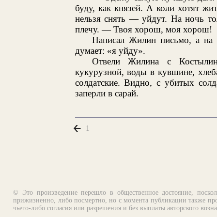
буду, как князей. А коли хотят жи
нельзя снять — уйдут. На ночь то
плечу. — Твоя хорош, моя хорош!
Написал Жилин письмо, а на 
думает: «я уйду».
Отвели Жилина с Костыли
кукурузной, воды в кувшине, хлеба
солдатские. Видно, с убитых сол
заперли в сарай.
1
© Это произведение перешло в общественное достояние, поскол
прижизненно, либо посмертно, но с момента публикации также про
чьего-либо согласия или разрешения и без выплаты авторского возн