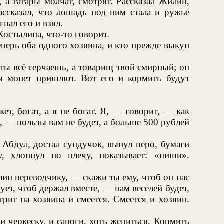
, а татары молчат, смотрят. Рассказал Жилин,
ассказал, что лошадь под ним стала и ружье
нал его и взял.
Костылина, что-то говорит.
еперь оба одного хозяина, и кто прежде выкуп
ы всё серчаешь, а товарищ твой смирный; он
ч монет пришлют. Вот его и кормить будут
ет, богат, а я не богат. Я, — говорит, — как
те, — пользы вам не будет, а больше 500 рублей
 Абдул, достал сундучок, вынул перо, бумаги
, хлопнул по плечу, показывает: «пиши».
н переводчику, — скажи ты ему, чтоб он нас
ует, чтоб держал вместе, — нам веселей будет,
рит на хозяина и смеется. Смеется и хозяин.
черкеску, и сапоги, хоть жениться. Кормить