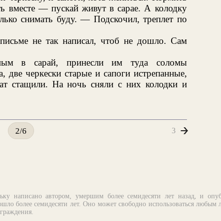
ть вместе — пускай живут в сарае. А колодку
лько снимать буду. — Подскочил, треплет по
письме не так написал, чтоб не дошло. Сам
ным в сарай, принесли им туда соломы
, две черкески старые и сапоги истрепанные,
дат стащили. На ночь сняли с них колодки и
3
2/6
ьку написано автором, умершим более семидесяти лет назад, и опу
шло более семидесяти лет. Оно может свободно использоваться любым 
аграждения.