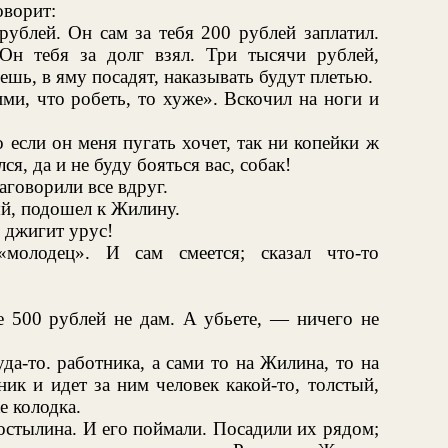
оворит:
ублей. Он сам за тебя 200 рублей заплатил.
н тебя за долг взял. Три тысячи рублей,
ешь, в яму посадят, наказывать будут плетью.
и, что робеть, то хуже». Вскочил на ноги и
 если он меня пугать хочет, так ни копейки ж
лся, да и не буду бояться вас, собак!
аговорили все вдруг.
ый, подошел к Жилину.
 джигит урус!
«молодец». И сам смеется; сказал что-то
е 500 рублей не дам. А убьете, — ничего не
да-то. работника, а сами то на Жилина, то на
ик и идет за ним человек какой-то, толстый,
е колодка.
остылина. И его поймали. Посадили их рядом;