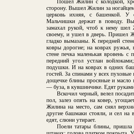
Пошел Жилин с колодкой, хро
сторону. Вышел Жилин за ногайцем.
церковь ихняя, с башенкой. У 
Мальчишки держат в поводу. Выс
замахал рукой, чтоб к нему шел 
своему, и ушел в дверь. Пришел 
гладко вымазаны. К передней стен
ковры дорогие; на коврах ружья,
стене печка маленькая вровень с 
передний угол устлан войлоками
подушки. И на коврах в одних баш
гостей. За спинами у всех пуховые
дощечке блины просяные и масло к
— буза, в кувшинчике. Едят руками,
Вскочил черный, велел посадит
пол, залез опять на ковер, угоща
Жилина на место, сам снял верхн
другие башмаки стояли, и сел на 
едят, слюни утирает.
Поели татары блины, пришла т
штанах; голова платком покрыта. 