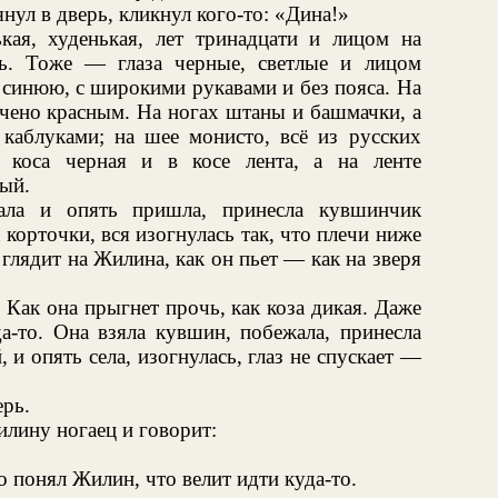
нул в дверь, кликнул кого-то: «Дина!»
ая, худенькая, лет тринадцати и лицом на
ь. Тоже — глаза черные, светлые и лицом
 синюю, с широкими рукавами и без пояса. На
очено красным. На ногах штаны и башмачки, а
каблуками; на шее монисто, всё из русских
, коса черная и в косе лента, а на ленте
ый.
жала и опять пришла, принесла кувшинчик
а корточки, вся изогнулась так, что плечи ниже
 глядит на Жилина, как он пьет — как на зверя
Как она прыгнет прочь, как коза дикая. Даже
да-то. Она взяла кувшин, побежала, принесла
 и опять села, изогнулась, глаз не спускает —
ерь.
лину ногаец и говорит:
о понял Жилин, что велит идти куда-то.