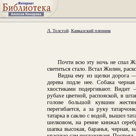
Л. Толстой
.
Кавказский пленник
Почти всю эту ночь не спал 
светиться стало. Встал Жилин, раск
Видна ему из щелки дорога — 
дерева подле нее. Собака черная
хвостиками подергивают. Видит —
рубахе цветной, распояской, в шта
голове большой кувшин жестян
перегибается, а за руку татарчо
татарка в саклю с водой, вышел та
шелковом, на ремне кинжал сереб
шапка высокая, баранья, черная, н
красную сам поглаживает. Постоял, 