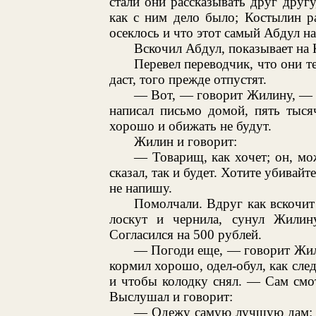
стали они рассказывать друг другу
как с ним дело было; Костылин р
осеклось и что этот самый Абдул наг
Вскочил Абдул, показывает на 
Перевел переводчик, что они т
даст, того прежде отпустят.
— Вот, — говорит Жилину, — т
написал письмо домой, пять тыся
хорошо и обижать не будут.
Жилин и говорит:
— Товарищ, как хочет; он, мож
сказал, так и будет. Хотите убивай
не напишу.
Помолчали. Вдруг как вскочит
лоскут и чернила, сунул Жилину
Согласился на 500 рублей.
— Погоди еще, — говорит Жили
кормил хорошо, одел-обул, как след
и чтобы колодку снял. — Сам смот
Выслушал и говорит:
— Одежу самую лучшую дам: и 