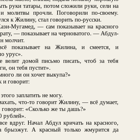
ть руки татары, потом сложили руки, сели на
 и молитвы прочли. Поговорили по-своему.
лся к Жилину, стал говорить по-русски.
ази-Мугамед, — сам показывает на красного
рату, — показывает на черноватого. — Абдул-
н молчит.
всё показывает на Жилина, и смеется, и
шо урус».
е велит домой письмо писать, чтоб за тебя
и, он тебя пустит».
много ли он хочет выкупа?»
 и говорит:
того заплатить не могу.
ахать, что-то говорит Жилину, — всё думает,
, говорит: «Сколько же ты дашь?»
0 рублей».
все вдруг. Начал Абдул кричать на красного,
та брызжут. А красный только жмурится да