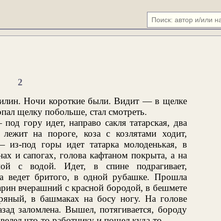
2
Жилин. Ночи короткие были. Видит — в щелке
опал щелку побольше, стал смотреть.
под гору идет, направо сакля татарская, два
 лежит на пороге, коза с козлятами ходит,
 из-под горы идет татарка молоденькая, в
нах и сапогах, голова кафтаном покрыта, а на
ой с водой. Идет, в спине подрагивает,
нка ведет бритого, в одной рубашке. Прошла
тарин вчерашний с красной бородой, в бешмете
ряный, в башмаках на босу ногу. На голове
азад заломлена. Вышел, потягивается, бороду
велел что-то работнику и пошел куда-то.