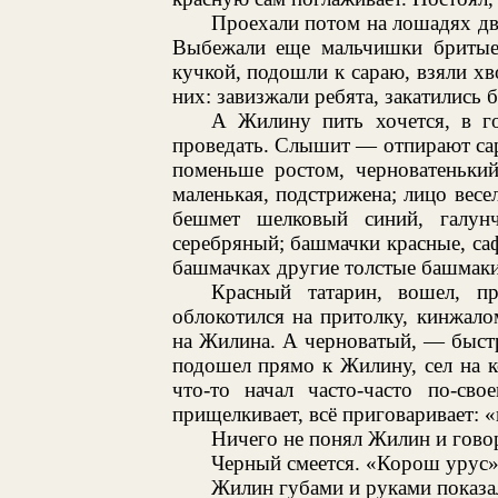
Проехали потом на лошадях дв
Выбежали еще мальчишки бритые,
кучкой, подошли к сараю, взяли хв
них: завизжали ребята, закатились 
А Жилину пить хочется, в г
проведать. Слышит — отпирают сар
поменьше ростом, черноватенький
маленькая, подстрижена; лицо весе
бешмет шелковый синий, галун
серебряный; башмачки красные, са
башмачках другие толстые башмаки
Красный татарин, вошел, пр
облокотился на притолку, кинжало
на Жилина. А черноватый, — быстр
подошел прямо к Жилину, сел на ко
что-то начал часто-часто по-сво
прищелкивает, всё приговаривает: 
Ничего не понял Жилин и говор
Черный смеется. «Корош урус»,
Жилин губами и руками показал