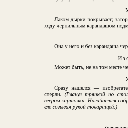
Лаком дырки покрывает; заторо
ходу чернильным карандашом подм
Она у него и без карандаша чер
Из
Может быть, не на том месте ч
Сразу нашелся — изобретате
сперли.
(Рванул тряпкой по сто
веером карточки. Нагибается собр
еле созывая рукой товарищей.)
(перечит