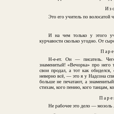
Из
Это его учитель по волосатой ч
И на чем только у этого уч
курчавости сколько угодно. От сыро
Паре
Н-е-ет. Он — писатель. Че
знаменитый! «Вечорка» про него т
свои продал, а тот как обиделся,
неверно всё, — это я у Надсона спи
больше не печатают, а знамениты
стихам, кого пению, кого танцам, ко
Паре
Не рабочее это дело — мозоль 