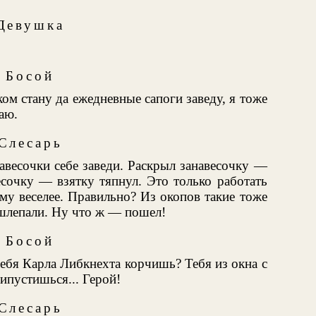
Девушка
Босой
ком стану да ежедневные сапоги заведу, я тоже
аю.
Слесарь
навесочки себе заведи. Раскрыл занавесочку —
есочку — взятку тяпнул. Это только работать
му веселее. Правильно? Из окопов такие тоже
 шлепали. Ну что ж — пошел!
Босой
себя Карла Либкнехта корчишь? Тебя из окна с
ипустишься... Герой!
Слесарь