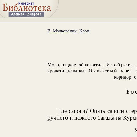
В. Маяковский
.
Клоп
Молодняцкое общежитие.
Изобретат
кровати девушка.
Очкастый
ушел го
коридор с
Бо
Где сапоги? Опять сапоги спе
ручного и ножного багажа на Курск