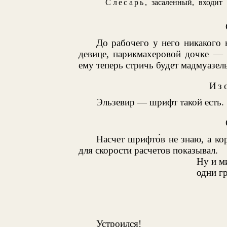
Слесарь
, засаленный, входит
До рабочего у него никакого к
девице, парикмахеровой дочке — 
ему теперь стричь будет мадмуазель
Из
Эльзевир — шрифт такой есть.
Насчет шрифто́в не знаю, а ко
для скорости расчетов показывал.
Ну и м
одни гр
Устроился!