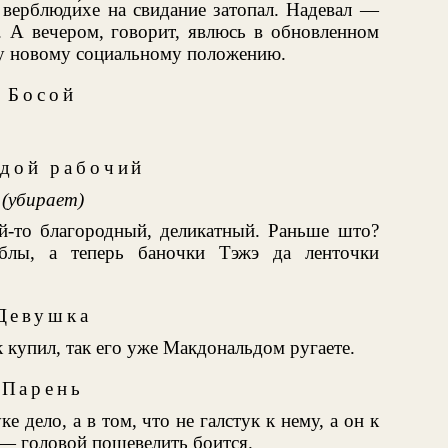
верблюди́хе на свидание затопал. Надевал —
т. А вечером, говорит, явлюсь в обновленном
му новому социальному положению.
Босой
дой рабочий
(убирает)
ой-то благородный, деликатный. Раньше што?
блы, а теперь баночки Тэжэ да ленточки
Девушка
к купил, так его уже Макдональдом ругаете.
Парень
е дело, а в том, что не галстук к нему, а он к
 — головой пошевелить боится.