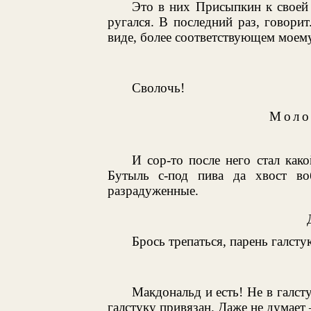
Это в них Присыпкин к своей 
ругался. В последний раз, говори
виде, более соответствующем мое
Сволочь!
Моло
И сор-то после него стал как
Бутыль с-под пива да хвост во
разрадуженные.
Брось трепаться, парень галсту
Макдональд и есть! Не в галстук
галстуку привязан. Даже не думает