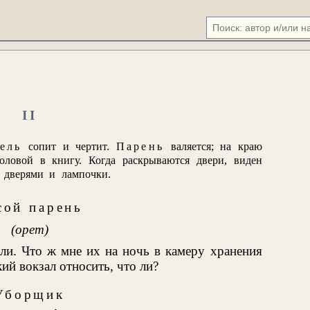
II
ель
сопит и чертит.
Парень
валяется; на краю
ловой в книгу. Когда раскрываются двери, виден
 дверями и лампочки.
сой парень
(орет)
рли. Что ж мне их на ночь в камеру хранения
ий вокзал относить, что ли?
Уборщик