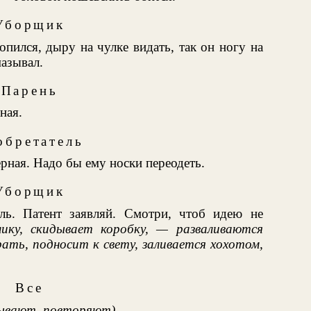
Уборщик
пился, дыру на чулке видать, так он ногу на
азывал.
Парень
ная.
обретатель
ерная. Надо бы ему носки переодеть.
Уборщик
ль. Патент заявляй. Смотри, чтоб идею не
лику, скидывает коробку, — разваливаются
ать, подносит к свету, заливается хохотом,
Все
ывают, повторяют)