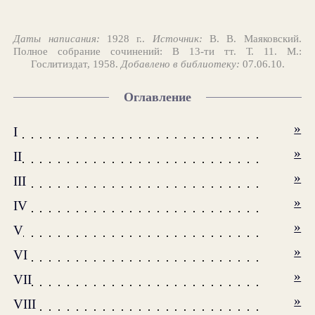
Даты написания:
1928 г..
Источник:
В. В. Маяковский.
Полное собрание сочинений: В 13-ти тт. Т. 11. М.:
Гослитиздат, 1958.
Добавлено в библиотеку:
07.06.10.
Оглавление
»
I
»
II
»
III
»
IV
»
V
»
VI
»
VII
»
VIII