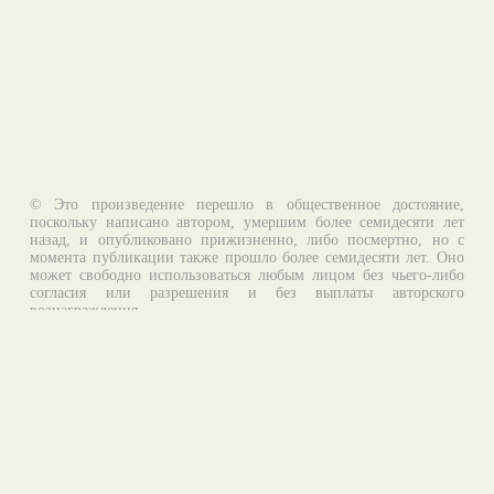
© Это произведение перешло в общественное достояние,
поскольку написано автором, умершим более семидесяти лет
назад, и опубликовано прижизненно, либо посмертно, но с
момента публикации также прошло более семидесяти лет. Оно
может свободно использоваться любым лицом без чьего-либо
согласия или разрешения и без выплаты авторского
вознаграждения.
Email:
otklik@ilibrary.ru
О библиотеке
Реклама на сайте
©1996—2026 Алексей Комаров. Подборка произведений,
оформление, программирование.