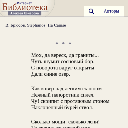
Авторы
В. Брюсов
.
Stephanos
.
На Сайме
* * *
Мох, да вереск, да граниты...
Чуть шумит сосновый бор.
С поворота вдруг открыты
Дали синие озер.
Как ковер над легким склоном
Нежный папоротник сплел.
Чу! скрипит с протяжным стоном
Наклоненный бурей ствол.
Сколько мощи! сколько лени!
То гранит, то мягкий мох...