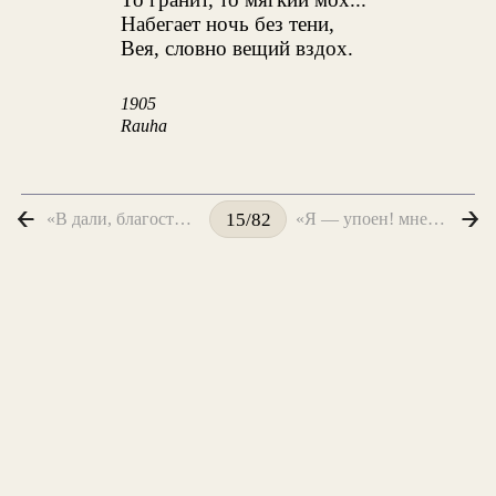
Набегает ночь без тени,
Вея, словно вещий вздох.
1905
Rauha
«В дали, благостно сверкающей...»
«Я — упоен! мне ничего не надо!..»
15/82