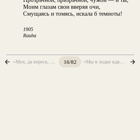
Моим глазам свои вверяя очи,
Смущаясь и томясь, искала б темноты!
1905
Rauha
«Мох, да вереск, да граниты...»
«Мы в лодке вдвоем, и ласкает волна...»
16/82