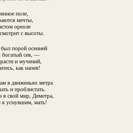
еянное поле,
аются мечты,
истом ореоле
смотрит с высоты.
был порой осенней
я богатый сев, —
трасти и мучений,
итесь, как напев!
ам в движеньях метра
ать и проблистать.
 в свой мир, Деметра,
 к уснувшим, мать!