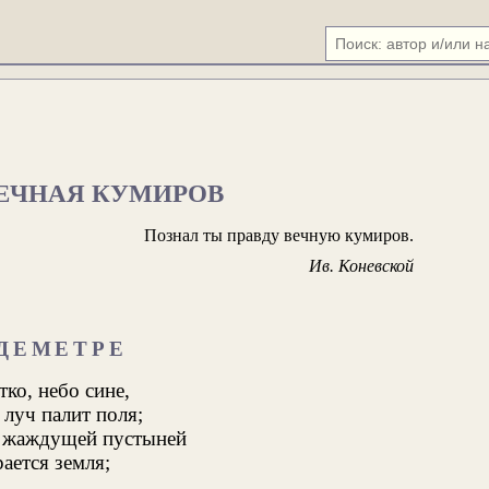
ВЕЧНАЯ КУМИРОВ
Познал ты правду вечную кумиров.
Ив. Коневской
 ДЕМЕТРЕ
тко, небо сине,
луч палит поля;
 жаждущей пустыней
ается земля;