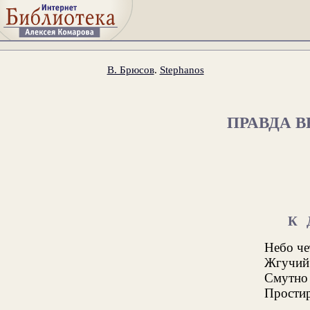
В. Брюсов
.
Stephanos
ПРАВДА 
К
Небо че
Жгучий 
Смутно
Простир