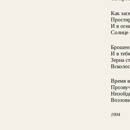
Как зас
Простир
И в огн
Солнце 
Брошен 
И в теб
Зерна с
Всколос
Время в
Прозвуч
Низойди
Воззови
1904