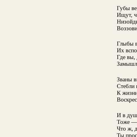
Губы ве
Ищут, чт
Низойди
Воззови
Глыбы 
Их вспо
Где вы,
Замышля
Званы в
Стебли 
К жизни
Воскрес
И в душ
Тоже — 
Что ж, 
Ты прос