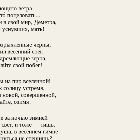
ющего ветра
о́ поцеловать...
 в свой мир, Деметра,
 уснувших, мать!
взрыхленные черны,
ил весенний снег.
 дремлющие зерна,
йте свой побег!
ы на пир вселенной!
к солнцу устремя,
 новой, совершенной,
айте, озимя!
е за ночью зимней
свет, и тоже — тишь.
душа, в весеннем гимне
нуться не спешишь?