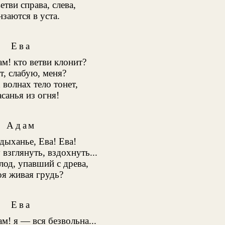
етви справа, слева,
заются в уста.
Ева
м! кто ветви клонит?
т, слабую, меня?
 волнах тело тонет,
санья из огня!
Адам
дыханье, Ева! Ева!
 взглянуть, вздохнуть...
плод, упавший с древа,
оя живая грудь?
Ева
м! я — вся безвольна...