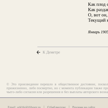
Как плод 
Как разда
О, вот он
Текущий к
Январь 190
К Деметре
© Это произведение перешло в общественное достояние, поскол
прижизненно, либо посмертно, но с момента публикации также про
чьего-либо согласия или разрешения и без выплаты авторского возн
Email:
otklik@ilibrary.ru
О библиотеке
Реклама на сайте