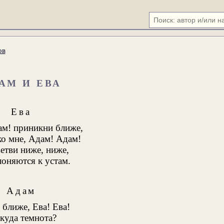
ов
АМ И ЕВА
Ева
ам! приникни ближе,
о мне, Адам! Адам!
етви ниже, ниже,
оняются к устам.
Адам
ближе, Ева! Ева!
куда темнота?