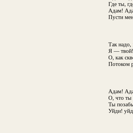
Где ты, гд
Адам! Ада
Пусти мен
Так надо, 
Я — твой
О, как скв
Потоком 
Адам! Ада
О, что ты
Ты позабы
Уйди! уйд