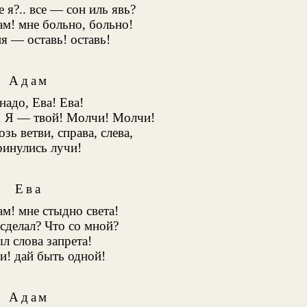
е я?.. все — сон иль явь?
м! мне больно, больно!
я — оставь! оставь!
Адам
надо, Ева! Ева!
! Я — твой! Молчи! Молчи!
озь ветви, справа, слева,
ринулись лучи!
Ева
м! мне стыдно света!
 сделал? Что со мной?
л слова запрета!
и! дай быть одной!
Адам