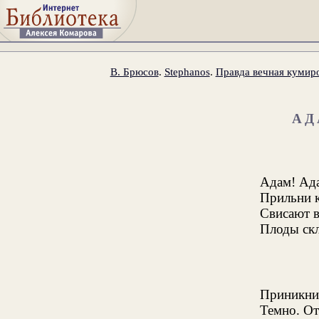
В. Брюсов
.
Stephanos
.
Правда вечная кумир
АД
Адам! Ад
Прильни к
Свисают в
Плоды скл
Приникни 
Темно. От