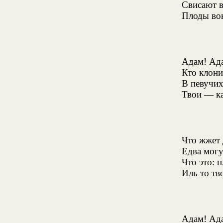
Свисают в
Плоды вон
Адам! Ада
Кто клони
В певучих
Твои — ка
Что жжет 
Едва могу
Что это: 
Иль то тв
Адам! Ада