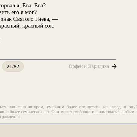
сорвал я, Ева, Ева?
вить его я мог?
, знак Святого Гнева, —
расный, красный сок.
5
Орфей и Эвридика
21/82
ьку написано автором, умершим более семидесяти лет назад, и опу
шло более семидесяти лет. Оно может свободно использоваться любым 
аграждения.