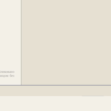
бликовано
лицом без