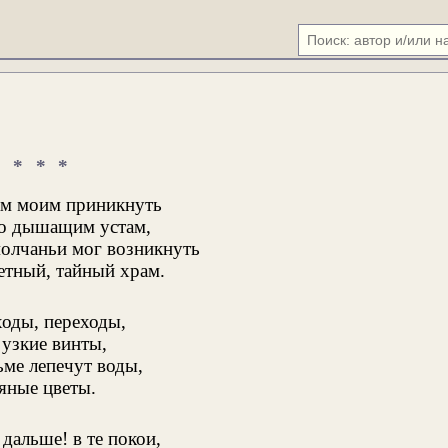
* * *
ам моим приникнуть
о дышащим устам,
молчаньи мог возникнуть
етный, тайный храм.
ходы, переходы,
 узкие винты,
ьме лепечут воды,
яные цветы.
дальше! в те покои,