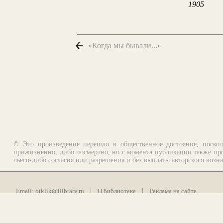
1905
«Когда мы бывали...»
© Это произведение перешло в общественное достояние, поскол
прижизненно, либо посмертно, но с момента публикации также про
чьего-либо согласия или разрешения и без выплаты авторского возн
Email:
otklik@ilibrary.ru
О библиотеке
Реклама на сайте
©1996—2026 Алексей Комаров. Подборка произведений, оформление, п