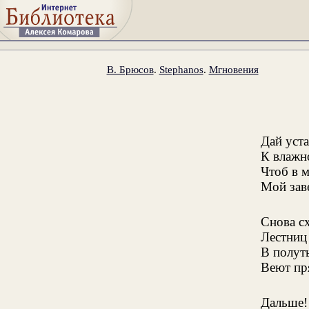
В. Брюсов
.
Stephanos
.
Mгновения
Дай уст
К влажн
Чтоб в 
Мой зав
Снова с
Лестниц
В полут
Веют пр
Дальше! 