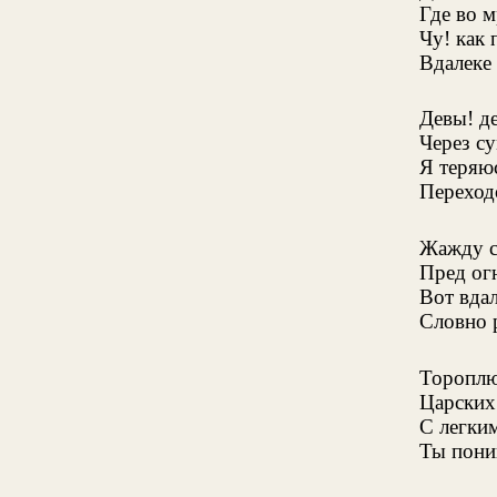
Где во м
Чу! как 
Вдалеке
Девы! д
Через с
Я теряю
Переход
Жажду с
Пред ог
Вот вда
Словно 
Тороплю
Царских 
С легки
Ты пони