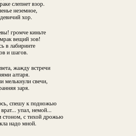
раке слепнет взор.
пенье неземное,
 девичий хор.
евы! громче киньте
умрак вещий зов!
сь в лабиринте
ов и шагов.
вета, жажду встречи
нями алтаря.
ли мелькнули свечи,
ранняя заря.
сь, спешу к подножью
врат... упал, немой...
м стоном, с тихой дрожью
кла надо мной.