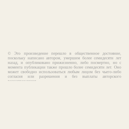
© Это произведение перешло в общественное достояние,
поскольку написано автором, умершим более семидесяти лет
назад, и опубликовано прижизненно, либо посмертно, но с
момента публикации также прошло более семидесяти лет. Оно
может свободно использоваться любым лицом без чьего-либо
согласия или разрешения и без выплаты авторского
вознаграждения.
Email:
otklik@ilibrary.ru
О библиотеке
Реклама на сайте
©1996—2026 Алексей Комаров. Подборка произведений,
оформление, программирование.