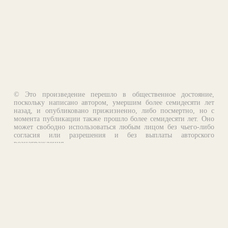
© Это произведение перешло в общественное достояние,
поскольку написано автором, умершим более семидесяти лет
назад, и опубликовано прижизненно, либо посмертно, но с
момента публикации также прошло более семидесяти лет. Оно
может свободно использоваться любым лицом без чьего-либо
согласия или разрешения и без выплаты авторского
вознаграждения.
Email:
otklik@ilibrary.ru
О библиотеке
Реклама на сайте
©1996—2026 Алексей Комаров. Подборка произведений,
оформление, программирование.