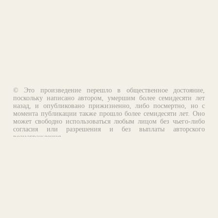
© Это произведение перешло в общественное достояние,
поскольку написано автором, умершим более семидесяти лет
назад, и опубликовано прижизненно, либо посмертно, но с
момента публикации также прошло более семидесяти лет. Оно
может свободно использоваться любым лицом без чьего-либо
согласия или разрешения и без выплаты авторского
вознаграждения.
Email:
otklik@ilibrary.ru
О библиотеке
Реклама на сайте
©1996—2026 Алексей Комаров. Подборка произведений,
оформление, программирование.