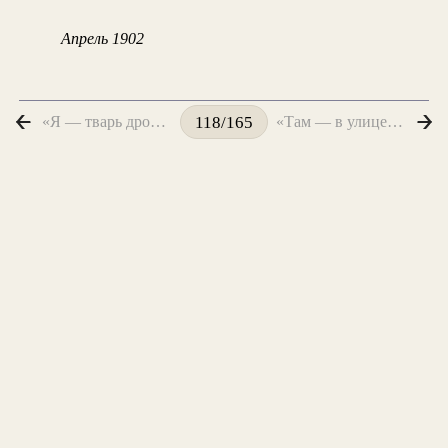
Апрель 1902
«Я — тварь дрожащая. Лучами...»
«Там — в улице стоял какой-то дом...»
118/165