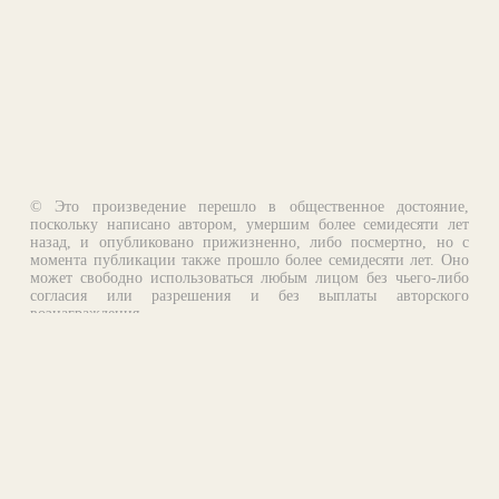
© Это произведение перешло в общественное достояние,
поскольку написано автором, умершим более семидесяти лет
назад, и опубликовано прижизненно, либо посмертно, но с
момента публикации также прошло более семидесяти лет. Оно
может свободно использоваться любым лицом без чьего-либо
согласия или разрешения и без выплаты авторского
вознаграждения.
Email:
otklik@ilibrary.ru
О библиотеке
Реклама на сайте
©1996—2026 Алексей Комаров. Подборка произведений,
оформление, программирование.