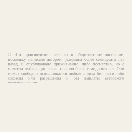
© Это произведение перешло в общественное достояние,
поскольку написано автором, умершим более семидесяти лет
назад, и опубликовано прижизненно, либо посмертно, но с
момента публикации также прошло более семидесяти лет. Оно
может свободно использоваться любым лицом без чьего-либо
согласия или разрешения и без выплаты авторского
вознаграждения.
Email:
otklik@ilibrary.ru
О библиотеке
Реклама на сайте
©1996—2026 Алексей Комаров. Подборка произведений,
оформление, программирование.