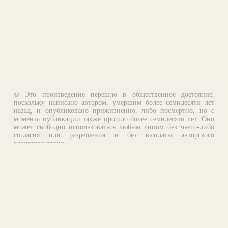
© Это произведение перешло в общественное достояние,
поскольку написано автором, умершим более семидесяти лет
назад, и опубликовано прижизненно, либо посмертно, но с
момента публикации также прошло более семидесяти лет. Оно
может свободно использоваться любым лицом без чьего-либо
согласия или разрешения и без выплаты авторского
вознаграждения.
Email:
otklik@ilibrary.ru
О библиотеке
Реклама на сайте
©1996—2026 Алексей Комаров. Подборка произведений,
оформление, программирование.