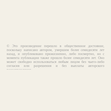
© Это произведение перешло в общественное достояние,
поскольку написано автором, умершим более семидесяти лет
назад, и опубликовано прижизненно, либо посмертно, но с
момента публикации также прошло более семидесяти лет. Оно
может свободно использоваться любым лицом без чьего-либо
согласия или разрешения и без выплаты авторского
вознаграждения.
Email:
otklik@ilibrary.ru
О библиотеке
Реклама на сайте
©1996—2026 Алексей Комаров. Подборка произведений,
оформление, программирование.