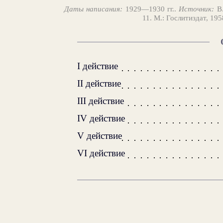
Даты написания:
1929—1930 гг..
Источник:
В.
11. М.: Гослитиздат, 19
I действие
II действие
III действие
IV действие
V действие
VI действие