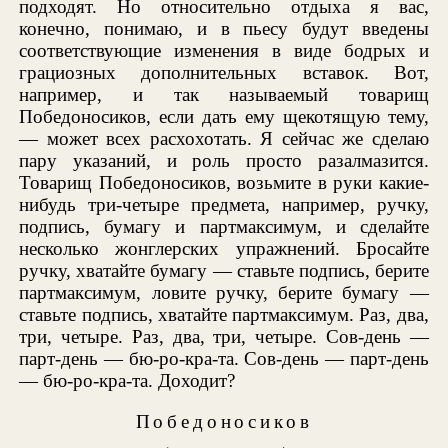
подходят. Но относительно отдыха я вас,
конечно, понимаю, и в пьесу будут введены
соответствующие изменения в виде бодрых и
грациозных дополнительных вставок. Вот,
например, и так называемый товарищ
Победоносиков, если дать ему щекотящую тему,
— может всех расхохотать. Я сейчас же сделаю
пару указаний, и роль просто разалмазится.
Товарищ Победоносиков, возьмите в руки какие-
нибудь три-четыре предмета, например, ручку,
подпись, бумагу и партмаксимум, и сделайте
несколько жонглерских упражнений. Бросайте
ручку, хватайте бумагу — ставьте подпись, берите
партмаксимум, ловите ручку, берите бумагу —
ставьте подпись, хватайте партмаксимум. Раз, два,
три, четыре. Раз, два, три, четыре. Сов-день —
парт-день — бю-ро-кра-та. Сов-день — парт-день
— бю-ро-кра-та. Доходит?
Победоносиков