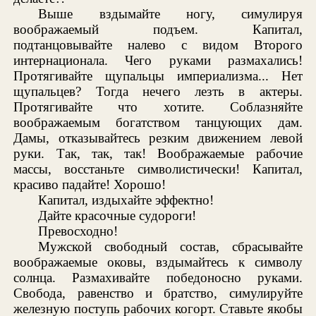
Выше вздымайте ногу, симулируя
воображаемый подъем. Капитал,
подтанцовывайте налево с видом Второго
интернационала. Чего руками размахались!
Протягивайте щупальцы империализма... Нет
щупальцев? Тогда нечего лезть в актеры.
Протягивайте что хотите. Соблазняйте
воображаемым богатством танцующих дам.
Дамы, отказывайтесь резким движением левой
руки. Так, так, так! Воображаемые рабочие
массы, восстаньте символистически! Капитал,
красиво падайте! Хорошо!
Капитал, издыхайте эффектно!
Дайте красочные судороги!
Превосходно!
Мужской свободный состав, сбрасывайте
воображаемые оковы, вздымайтесь к символу
солнца. Размахивайте победоносно руками.
Свобода, равенство и братство, симулируйте
железную поступь рабочих когорт. Ставьте якобы