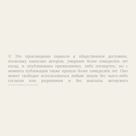
© Это произведение перешло в общественное достояние,
поскольку написано автором, умершим более семидесяти лет
назад, и опубликовано прижизненно, либо посмертно, но с
момента публикации также прошло более семидесяти лет. Оно
может свободно использоваться любым лицом без чьего-либо
согласия или разрешения и без выплаты авторского
вознаграждения.
Email:
otklik@ilibrary.ru
О библиотеке
Реклама на сайте
©1996—2026 Алексей Комаров. Подборка произведений,
оформление, программирование.