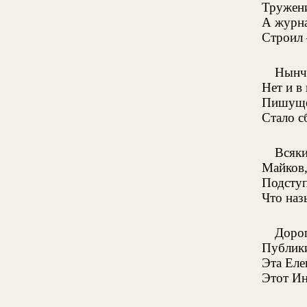
Тружени
А журна
Строил 
Нынч
Нет и в
Пишуще
Стало с
Всяки
Майков
Подступ
Что наз
Доро
Публик
Эта Еле
Этот Ин