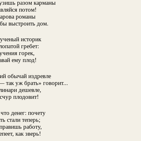
узишь разом карманы
вляйся потом!
арова романы
бы выстроить дом.
ученый историк
лопатой гребет:
учения горек,
авай ему плод!
ий обычай издревле
— так уж брать» говорит...
инари дешевле,
счур плодовит!
что денег: почету
ть стали теперь;
правишь работу,
пеет, как зверь!