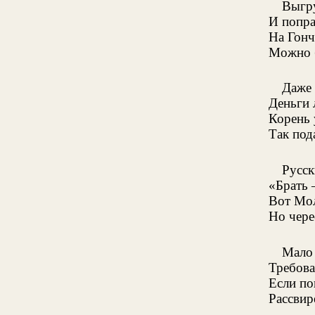
Выгр
И попра
На Гонч
Можно 
Даже 
Деньги 
Корень 
Так под
Русск
«Брать 
Вот Мол
Но чере
Мало 
Требова
Если по
Рассвире