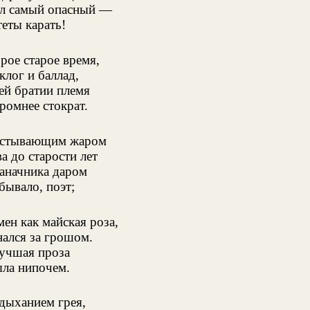
л самый опасный —
еты карать!
рое старое время,
клог и баллад,
й братии племя
ромнее стократ.
остывающим жаром
ва до старости лет
аначника даром
бывало, поэт;
ен как майская роза,
нался за грошом.
учшая проза
ла нипочем.
дыханием грея,