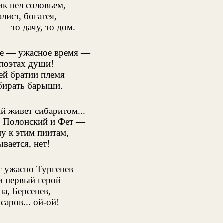
к пел соловьем,
лист, богатея,
— то дачу, то дом.
е — ужасное время —
 поэтах души!
й братии племя
бирать барыши.
й живет сибаритом...
, Полонский и Фет —
у к этим пиитам,
ывается, нет!
г ужасно Тургенев —
и первый герой —
на, Берсенев,
саров... ой-ой!