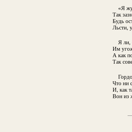
«Я жу
Так заз
Будь ос
Льсти, 
Я ли,
Им угож
А как п
Так сов
Гордо
Что ни 
И, как 
Вон из 