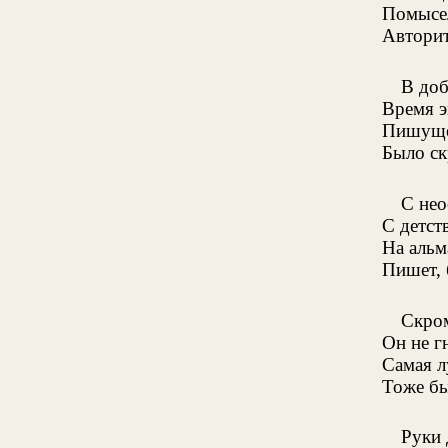
Помысе
Авторит
В доб
Время э
Пишуще
Было ск
С не
С детст
На альм
Пишет, 
Скром
Он не г
Самая л
Тоже бы
Руки 