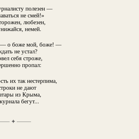
рналисту полезен —
наваться не смей!»
торожен, любезен,
унижайся, немей.
 — о боже мой, боже! —
дать не устал?
овел себя строже,
ершенно пропал:
сть их так нестерпима,
строки не дают
татары из Крыма,
журнала бегут...
✦