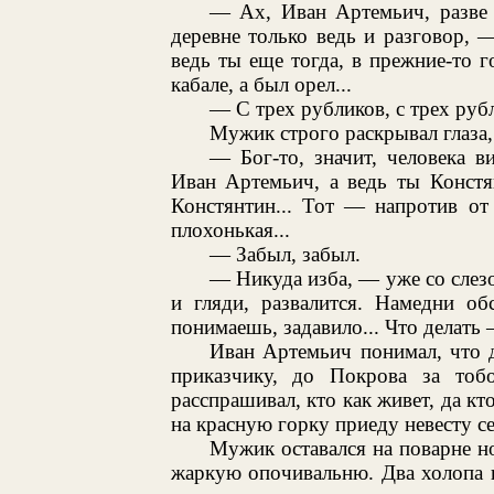
— Ах, Иван Артемьич, разве п
деревне только ведь и разговор,
ведь ты еще тогда, в прежние-то
кабале, а был орел...
— С трех рубликов, с трех рубл
Мужик строго раскрывал глаза,
— Бог-то, значит, человека ви
Иван Артемьич, а ведь ты Конст
Констянтин... Тот — напротив от 
плохонькая...
— Забыл, забыл.
— Никуда изба, — уже со слез
и гляди, развалится. Намедни об
понимаешь, задавило... Что делать 
Иван Артемьич понимал, что д
приказчику, до Покрова за тобо
расспрашивал, кто как живет, да кт
на красную горку приеду невесту се
Мужик оставался на поварне н
жаркую опочивальню. Два холопа в