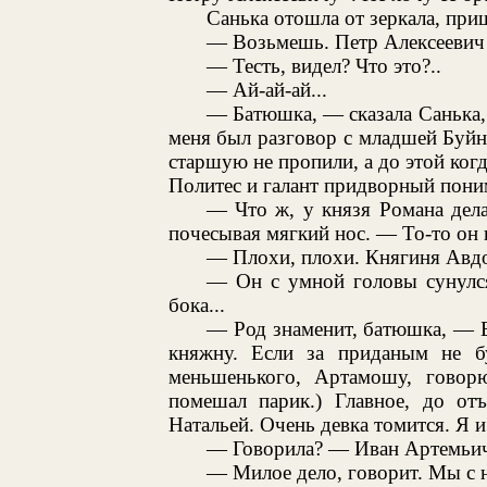
Санька отошла от зеркала, при
— Возьмешь. Петр Алексеевич м
— Тесть, видел? Что это?..
— Ай-ай-ай...
— Батюшка, — сказала Санька, 
меня был разговор с младшей Буйно
старшую не пропили, а до этой ког
Политес и галант придворный поним
— Что ж, у князя Романа дел
почесывая мягкий нос. — То-то он в
— Плохи, плохи. Княгиня Авдот
— Он с умной головы сунулс
бока...
— Род знаменит, батюшка, — Б
княжну. Если за приданым не б
меньшенького, Артамошу, говор
помешал парик.) Главное, до от
Натальей. Очень девка томится. Я 
— Говорила? — Иван Артемьич 
— Милое дело, говорит. Мы с 