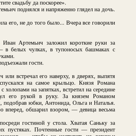
тите свадьбу да поскорее».
мьич поднялся и напряженно глядел на дочь.
ила его, не до того было... Вчера все говорили
. Иван Артемьич заложил короткие руки за
 — в белых чулках, в тупоносых башмаках с
уками.
подъезжали гости.
 или встречал его наверху, в дверях, выпятя
спускался на самое крыльцо. Князя Романа
с холопами на запятках, встретил на середине
ул его рукой в руку. За князем Романом
, подобрав юбки, Антонида, Ольга и Наталья.
ю вперед, обшарил взором, — девица весьма
осреди гостиной у стола. Хватая Саньку за
их пустяках. Почтенные гости — президент