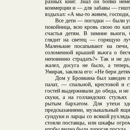
разных книг. Знал он бойко нем
коммерции и — для забавы — гишт
вздыхал: «А мы-то живем, господи,
Все дети — погодки — были ум
покойница, всю кровь свою по кап
счастья детям. В зимние вьюги,
глядит на светец — горящую луч
Маленькие посапывают на печи
соломенной крышей вьюга о бесче
неповинно страдать?» Так и не до
жалел, досуга не было, а теперь
Умирая, закляла его: «Не бери детям
Дом у Бровкина был заведен 
палат, — спальной, крестовой и 
гостей выдерживали до обеда, и не 
скуки, а на голландских стульях
рытым бархатом. Для утехи зде
предсказаниями, музыкальный ящи
сундуки и ларцы со всякой рухляд
стояли поставцы, или шкафы огро
чтобы видна была дорогая посуда.