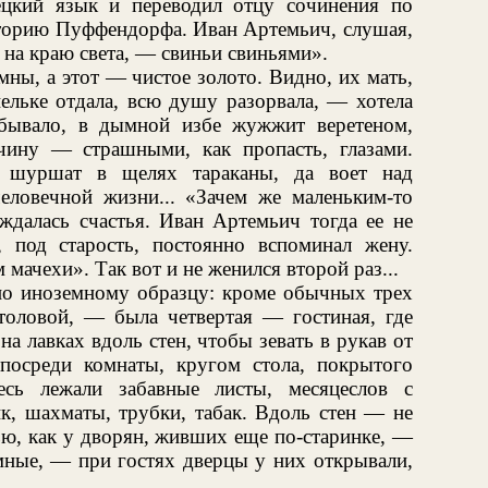
ецкий язык и переводил отцу сочинения по
орию Пуффендорфа. Иван Артемьич, слушая,
 на краю света, — свиньи свиньями».
ны, а этот — чистое золото. Видно, их мать,
ельке отдала, всю душу разорвала, — хотела
 бывало, в дымной избе жужжит веретеном,
ину — страшными, как пропасть, глазами.
, шуршат в щелях тараканы, да воет над
ловечной жизни... «Зачем же маленьким-то
ждалась счастья. Иван Артемьич тогда ее не
, под старость, постоянно вспоминал жену.
 мачехи». Так вот и не женился второй раз...
по иноземному образцу: кроме обычных трех
столовой, — была четвертая — гостиная, где
на лавках вдоль стен, чтобы зевать в рукав от
 посреди комнаты, кругом стола, покрытого
сь лежали забавные листы, месяцеслов с
к, шахматы, трубки, табак. Вдоль стен — не
ью, как у дворян, живших еще по-старинке, —
мные, — при гостях дверцы у них открывали,