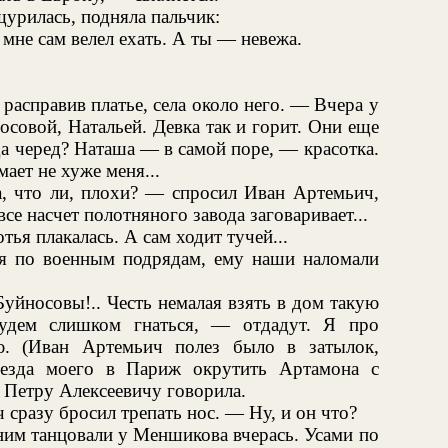
щурилась, подняла пальчик:
не сам велел ехать. А ты — невежа.
расправив платье, села около него. — Вчера у
совой, Натальей. Девка так и горит. Они еще
да черед? Наташа — в самой поре, — красотка.
ает не хуже меня...
а, что ли, плохи? — спросил Иван Артемьич,
се насчет полотняного завода заговаривает...
ья плакалась. А сам ходит тучей...
я по военным подрядам, ему наши наломали
уйносовы!.. Честь немалая взять в дом такую
удем слишком гнаться, — отдадут. Я про
ю. (Иван Артемьич полез было в затылок,
ъезда моего в Париж окрутить Артамона с
и Петру Алексеевичу говорила.
сразу бросил трепать нос. — Ну, и он что?
ним танцовали у Меншикова вчерась. Усами по