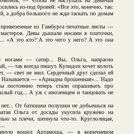
монов, — чтобы не наступать на девичьи
осились из-под бровей: «Все это, конечно, так:
й, а добра большого не жди таскать по домам
о привезенные из Гамбурга печатные листы —
мастеров. Девы дышали носами в платочки,
.. «А это кто? А это чего у него? А это она
ногами — сатир... Вы, Ольга, напрасно
ый, — так всегда пишут. Купидон хочет колоть
чет, — свет не мил. Сердечный друг сделал ей
. Называется — «Ариадна брошенная»... Надо
ры постоянно теперь стали спрашивать про
шлый год... А уж с иноземцем и танцовать не
ет... От батюшки полушки не добьешься на
ватая Ольга от досады укусила кружево на
лью за плечи, шепнула что-то. Круглолицая,
..
стиную вошел Артамоша, — в коричневом