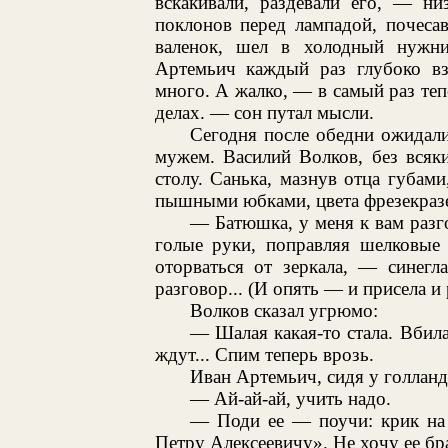
вскакивали, раздевали его, — ни
поклонов перед лампадой, почеса
валенок, шел в холодный нужни
Артемьич каждый раз глубоко вз
много. А жалко, — в самый раз тепе
делах. — сон путал мысли.
Сегодня после обедни ожидали
мужем. Василий Волков, без всяки
столу. Санька, мазнув отца губами,
пышными юбками, цвета фрезекразе,
— Батюшка, у меня к вам разг
голые руки, поправляя шелковые 
оторваться от зеркала, — синегл
разговор... (И опять — и присела 
Волков сказал угрюмо:
— Шалая какая-то стала. Вбил
ждут... Спим теперь врозь.
Иван Артемьич, сидя у голланд
— Ай-ай-ай, учить надо.
— Поди ее — поучи: крик на 
Петру Алексеевичу». Не хочу ее бр