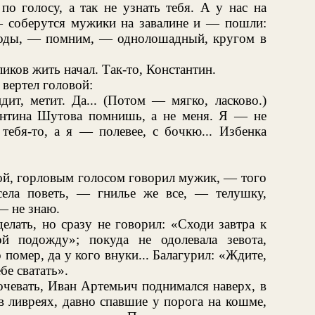
о голосу, а так не узнать тебя. А у нас на
 — соберутся мужики на завалине и — пошли:
 годы, — помним, — однолошадный, кругом в
иков жить начал. Так-то, Константин.
 вертел головой:
дит, метит. Да... (Потом — мягко, ласково.)
янтина Шутова помнишь, а не меня. Я — не
тебя-то, а я — полевее, с бочкю... Избенка
ой, горловым голосом говорил мужик, — того
села поветь, — гнилье же все, — телушку,
— не знаю.
елать, но сразу не говорил: «Сходи завтра к
й подожду»; покуда не одолевала зевота,
о помер, да у кого внуки... Балагурил: «Ждите,
бе сватать».
очевать, Иван Артемьич поднимался наверх, в
 ливреях, давно спавшие у порога на кошме,