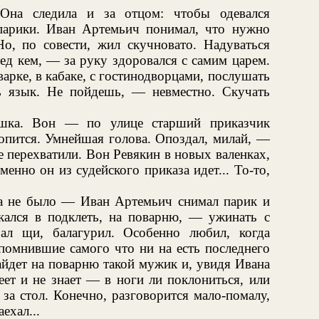
 Она следила и за отцом: чтобы одевался
парики. Иван Артемьич понимал, что нужно
Но, по совести, жил скучновато. Надуваться
ед кем, — за руку здоровался с самим царем.
арке, в кабаке, с гостинодворцами, послушать
ь язык. Не пойдешь, — невместно. Скучать
шка. Вон — по улице старший приказчик
опится. Умнейшая голова. Опоздал, милай, —
е перехватили. Вон Ревякин в новых валенках,
енно он из судейского приказа идет... То-то,
а не было — Иван Артемьич снимал парик и
скался в подклеть, на поварню, — ужинать с
ал щи, балагурил. Особенно любил, когда
 помнившие самого что ни на есть последнего
йдет на поварню такой мужик и, увидя Ивана
еет и не знает — в ноги ли поклониться, или
 за стол. Конечно, разговорится мало-помалу,
ехал...