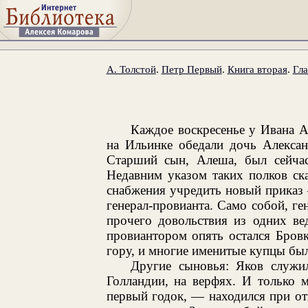
А. Толстой
.
Петр Первый
.
Книга вторая
.
Гла
Каждое воскресенье у Ивана 
на Ильинке обедали дочь Алекса
Старший сын, Алеша, был сейчас
Недавним указом таких полков ск
снабжения учредить новый приказ
генерал-провианта. Само собой, ген
прочего довольствия из одних ве
провиантором опять остался Бровк
гору, и многие именитые купцы были
Другие сыновья: Яков служи
Голландии, на верфях. И только 
первый годок, — находился при отц