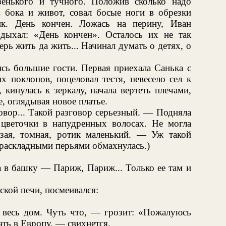
зенького и тучного. Положив сколько надо
в бока и живот, совал босые ноги в обрезки
к. День кончен. Ложась на перину, Иван
дыхал: «День кончен». Осталось их не так
рь жить да жить... Начинал думать о детях, о
сь большие гости. Первая приехала Санька с
х поклонов, поцеловал тестя, невесело сел к
 кинулась к зеркалу, начала вертеть плечами,
 оглядывая новое платье.
овор... Такой разговор серьезный. — Подняла
цветочки в напудренных волосах. Не могла
азая, томная, ротик маленький. — Уж такой
и раскладными перьями обмахнулась.)
а в башку — Париж, Париж... Только ее там и
ской печи, посмеивался:
весь дом. Чуть что, — грозит: «Пожалуюсь
ать в Европу, — свихнется.