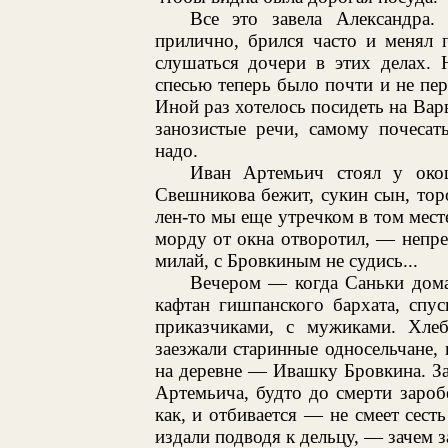
Все это завела Александра.
прилично, брился часто и менял 
слушаться дочери в этих делах. 
спесью теперь было почти и не пер
Иной раз хотелось посидеть на Варв
занозистые речи, самому почесат
надо.
Иван Артемьич стоял у око
Свешникова бежит, сукин сын, тор
лен-то мы еще утречком в том мест
морду от окна отворотил, — непрем
милай, с Бровкиным не судись...
Вечером — когда Саньки дом
кафтан гишпанского бархата, спу
приказчиками, с мужиками. Хлеб
заезжали старинные односельчане,
на деревне — Ивашку Бровкина. За
Артемьича, будто до смерти зароб
как, и отбивается — не смеет сесть
издали подводя к дельцу, — зачем за