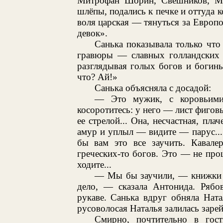
Митрофан Шорин, Свешников, Мо
шлёпы, подались к печке и оттуда к
воля царская — тянуться за Европо
девок».
Санька показывала только чт
гравюры — славных голландских 
разглядывая голых богов и богинь.
что? Ай!»
Санька объясняла с досадой:
— Это мужик, с коровьими 
косоротитесь: у него — лист фигов
ее стрелой... Она, несчастная, пла
амур и уплыл — видите — парус..
бы вам это все заучить. Кавале
греческих-то богов. Это — не про
ходите...
— Мы бы заучили, — книжки н
дело, — сказала Антонида. Рябо
рукаве. Санька вдруг обняла Ната
русоволосая Наталья залилась зарей.
Смирно, почтительно в го