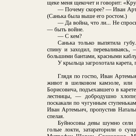
щеке меня щекочет и говорит: «Кру
— Почему скорее? — Иван Арте
(Санька была выше его ростом.)
— Да война, что ли... Не спрос
— быть войне.
— С кем?
Санька только выпятила губу
спину и заходил, переваливаясь,
большими бантами, красными кабл
У крыльца загрохотала карета, 
Глядя по гостю, Иван Артемьич
живот в шелковом камзоле, или 
Борисовича, подъехавшего в карете 
лестницы, — добродушно хлопн
поскакали по чугунным ступенькам
Иван Артемьич, пропустив Наталь
спелая.
Буйносовы девы шумно сели п
голые локти, затараторили о сущ