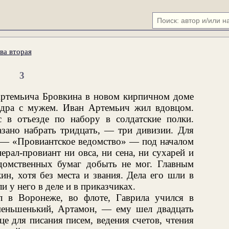
ва вторая
3
Артемьича Бровкина в новом кирпичном доме
ндра с мужем. Иван Артемьич жил вдовцом.
 в отъезде по набору в солдатские полки.
азано набрать тридцать, — три дивизии. Для
 — «Провиантское ведомство» — под началом
ерал-провиант ни овса, ни сена, ни сухарей и
домственных бумаг добыть не мог. Главным
ин, хотя без места и звания. Дела его шли в
 у него в деле и в приказчиках.
л в Воронеже, во флоте, Гаврила учился в
меньшенький, Артамон, — ему шел двадцать
е для писания писем, ведения счетов, чтения