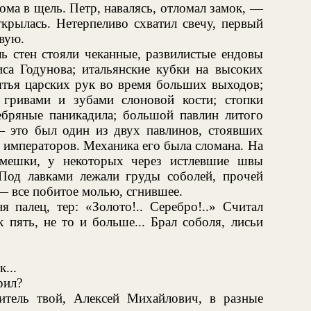
ома в щель. Петр, навалясь, отломал замок, —
крылась. Нетерпеливо схватил свечу, первый
овую.
ль стен стояли чеканные, развилистые ендовы
а Годунова; итальянские кубки на высоких
ытья царских рук во время больших выходов;
 гривами и зубами слоновой кости; стопки
ебряные паникадила; большой павлин литого
— это был один из двух павлинов, стоявших
х императоров. Механика его была сломана. На
мешки, у некоторых через истлевшие швы
Под лавками лежали груды соболей, прочей
— все побитое молью, сгнившее.
 палец, тер: «Золото!.. Серебро!..» Считал
пять, не то и больше... Брал соболя, лисьи
...
рил?
итель твой, Алексей Михайлович, в разные