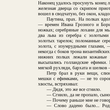
Наконец удалось просунуть конец л
железная дверца со скрипом приот
вошел в сводчатую, без окон, клад
Паутина, прах. На полках вдо
— времен Ивана Грозного и Борис
ножках; серебряные лохани для м
два льва из серебра с золотыми
золотых тарелок; поломанные сер
золота, с изумрудными глазами, 
некогда с боков трона византийски
нижних полках лежали кожаные 
высыпались голландские ефимки. 
мягкой рухляди, бархата и шелков 
Петр брал в руки вещи, слюня
мешки с ефимками, — не то сорок 
хвосты, встряхивал:
— Дядя, это же все сгнило.
— Сгнило, да не пропало, сынок
— Почему раньше мне не гово
— Слово дадено было... Род