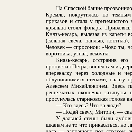
На Спасской башне прозвонило 
Кремль, покрутилась по темны
приказов и стала у приземистого 
крыльца стоял фонарь. Привалясь 
Князь-кесарь, вылезая из кареты 
(сальная свеча, наплыв, коптила)
Человек — спросонок: «Чово ты, ч
воротника, узнал, вскочил.
Князь-кесарь, отстранив ег
пропустил Петра, вошел сам и двер
вперевалку через холодные и чер
облупившимися стенами, палату п
Алексеем Михайловичем. Здесь п
решетчатых окошечка затянуты п
просунулась стариковская голова в
— Кто здесь? Что за люди?
— Подай свечу, Митрич, — сказ
У дальней стены были дубов
шкапам не то что прикасаться, но 
дела — запрещено под страхом л