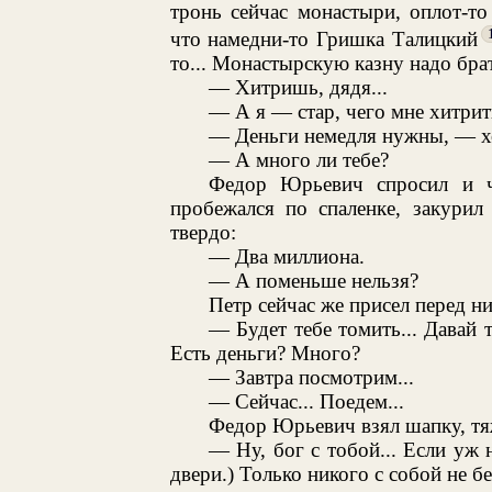
тронь сейчас монастыри, оплот-то
что намедни-то Гришка Талицкий
то... Монастырскую казну надо брат
— Хитришь, дядя...
— А я — стар, чего мне хитрить
— Деньги немедля нужны, — хо
— А много ли тебе?
Федор Юрьевич спросил и ч
пробежался по спаленке, закурил
твердо:
— Два миллиона.
— А поменьше нельзя?
Петр сейчас же присел перед ним
— Будет тебе томить... Давай 
Есть деньги? Много?
— Завтра посмотрим...
— Сейчас... Поедем...
Федор Юрьевич взял шапку, тя
— Ну, бог с тобой... Если уж 
двери.) Только никого с собой не бе