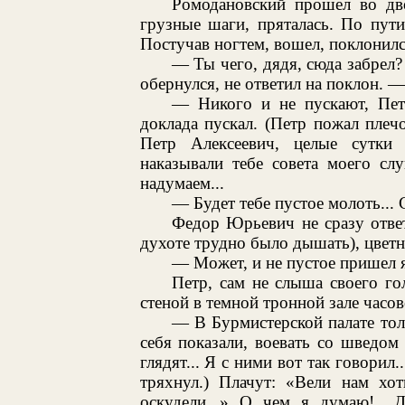
Ромодановский прошел во дв
грузные шаги, пряталась. По пути
Постучав ногтем, вошел, поклонил
— Ты чего, дядя, сюда забрел?
обернулся, не ответил на поклон. —
— Никого и не пускают, Пет
доклада пускал. (Петр пожал плеч
Петр Алексеевич, целые сутки
наказывали тебе совета моего сл
надумаем...
— Будет тебе пустое молоть... С
Федор Юрьевич не сразу ответ
духоте трудно было дышать), цвет
— Может, и не пустое пришел я м
Петр, сам не слыша своего гол
стеной в темной тронной зале часо
— В Бурмистерской палате тол
себя показали, воевать со шведом 
глядят... Я с ними вот так говорил
тряхнул.) Плачут: «Вели нам хот
оскудели...» О чем я думаю!..