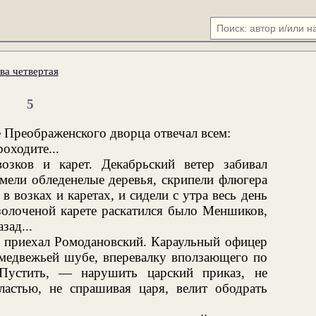
ва четвертая
5
 Преображенского дворца отвечал всем:
оходите...
озков и карет. Декабрьский ветер забивал
мели обледенелые деревья, скрипели флюгера
 возках и каретах, и сидели с утра весь день
золоченой карете раскатился было Меншиков,
зад...
, приехал Ромодановский. Караульный офицер
в медвежьей шубе, вперевалку вползающего по
Пустить, — нарушить царский приказ, не
ластью, не спрашивая царя, велит ободрать