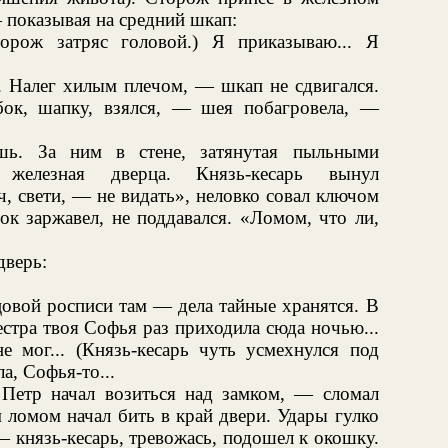
— показывая на средний шкап:
орож затряс головой.) Я приказываю... Я
. Налег хилым плечом, — шкап не сдвигался.
ок, шапку, взялся, — шея побагровела, —
ь. За ним в стене, затянутая пыльными
 железная дверца. Князь-кесарь вынул
, свети, — не видать», неловко совал ключом
мок заржавел, не поддавался. «Ломом, что ли,
дверь:
овой росписи там — дела тайные хранятся. В
стра твоя Софья раз приходила сюда ночью...
не мог... (Князь-кесарь чуть усмехнулся под
а, Софья-то...
Петр начал возиться над замком, — сломал
 ломом начал бить в край двери. Удары гулко
 князь-кесарь, тревожась, подошел к окошку.