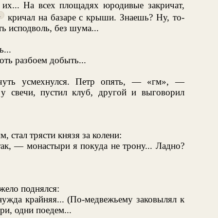
 их... На всех площадях юродивые закричат,
1
кричал на базаре с крыши. Знаешь? Ну, то-
ь исподволь, без шума...
...
ть разбоем добыть...
уть усмехнулся. Петр опять, — «гм», —
 у свечи, пустил клуб, другой и выговорил
, стал трясти князя за колени:
так, — монастыри я покуда не трону... Ладно?
жело поднялся:
нужда крайняя... (По-медвежьему заковылял к
ри, одни поедем...