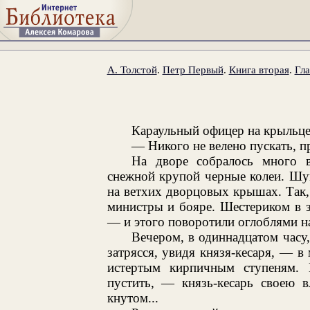
А. Толстой
.
Петр Первый
.
Книга вторая
.
Гла
Караульный офицер на крыльце
— Никого не велено пускать, пр
На дворе собралось много в
снежной крупой черные колеи. Шу
на ветхих дворцовых крышах. Так, в
министры и бояре. Шестериком в 
— и этого поворотили оглоблями на
Вечером, в одиннадцатом часу
затрясся, увидя князя-кесаря, — 
истертым кирпичным ступеням. 
пустить, — князь-кесарь своею в
кнутом...