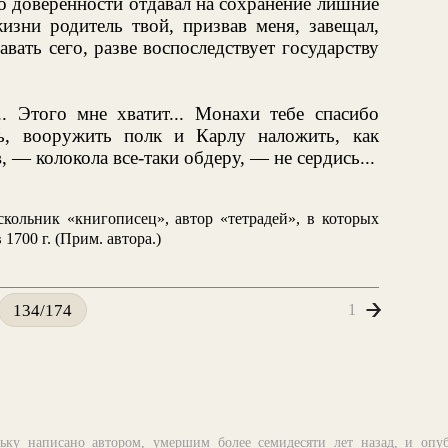
о доверенности отдавал на сохранение лишние
изни родитель твой, призвав меня, завещал,
вать сего, разве воспоследствует государству
 Этого мне хватит... Монахи тебе спасибо
ть, вооружить полк и Карлу наложить, как
, — колокола все-таки обдеру, — не сердись...
кольник «книгописец», автор «тетрадей», в которых
1700 г. (Прим. автора.)
1
134/174
ьку написано автором, умершим более семидесяти лет назад, и опу