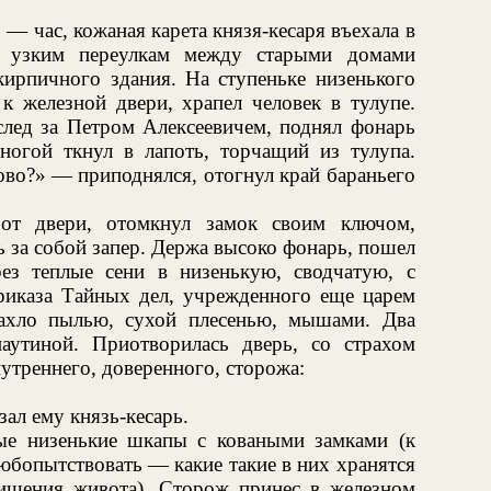
— час, кожаная карета князя-кесаря въехала в
м узким переулкам между старыми домами
кирпичного здания. На ступеньке низенького
к железной двери, храпел человек в тулупе.
вслед за Петром Алексеевичем, поднял фонарь
, ногой ткнул в лапоть, торчащий из тулупа.
ово?» — приподнялся, отогнул край бараньего
о от двери, отомкнул замок своим ключом,
ь за собой запер. Держа высоко фонарь, пошел
ез теплые сени в низенькую, сводчатую, с
риказа Тайных дел, учрежденного еще царем
ахло пылью, сухой плесенью, мышами. Два
аутиной. Приотворилась дверь, со страхом
нутреннего, доверенного, сторожа:
ал ему князь-кесарь.
ые низенькие шкапы с коваными замками (к
любопытствовать — какие такие в них хранятся
ишения живота). Сторож принес в железном