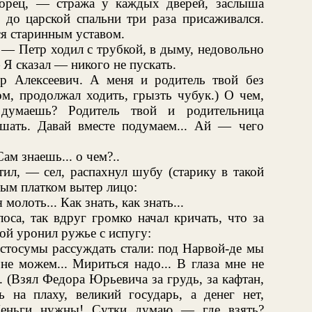
орец, — стража у каждых дверей, заслыша
 до царской спальни три раза присаживался.
ся старинным уставом.
 — Петр ходил с трубкой, в дыму, недовольно
 Я сказал — никого не пускать.
р Алексеевич. А меня и родитель твой без
ом, продолжал ходить, грызть чубук.) О чем,
 думаешь? Родитель твой и родительница
ушать. Давай вместе подумаем... Ай — чего
ам знаешь... о чем?..
ил, — сел, распахнул шубу (старику в такой
ным платком вытер лицо:
олоть... Как знать, как знать...
оса, так вдруг громко начал кричать, что за
вой уронил ружье с испугу:
стосумы рассуждать стали: под Нарвой-де мы
не можем... Мириться надо... В глаза мне не
... (Взял Федора Юрьевича за грудь, за кафтан,
ь на плаху, великий государь, а денег нет,
 Деньги нужны! Сутки думаю — где взять?