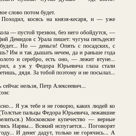
ое слово потом будет.
Походил, косясь на князя-кесаря, и — уже
ола — пустой трезвон, без него обойдутся, —
фий Демидов с Урала пишет: чугуна пятьдесят
будет... Но — деньги! Опять с посадских, с
ь? Им и так дышать нечем, да и раньше года
золото и серебро, есть оно, — лежит втуне...
рил, а уж у Федора Юрьевича глаза стали
ветишь, дядя. За тобой поэтому и не посылал...
сейчас нельзя, Петр Алексеевич...
сом:
сно... Я уж тебе и не говорю, каких людей ко
. (Толстые пальцы Федора Юрьевича, лежавшие
велиться.) Московское купечество — верные
лись Нарвы... Всякий испугается... Поговорят
ду... И денег дадут, только не горячись... А