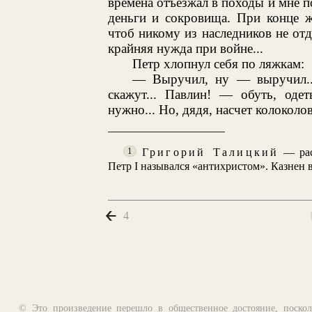
времена отъезжал в походы и мне п
деньги и сокровища. При конце ж
чтоб никому из наследников не отда
крайняя нужда при войне...
Петр хлопнул себя по ляжкам:
— Выручил, ну — выручил...
скажут... Павлин! — обуть, оде
нужно... Но, дядя, насчет колоколов
Григорий Талицкий
— рас
1
Петр I назывался «антихристом». Казнен в 
4
© Это произведение перешло в общественное достояние, поскол