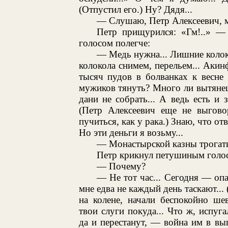
(Отпустил его.) Ну? Дядя...
— Слушаю, Петр Алексеевич, м
Петр прищурился: «Гм!..» — 
голосом полегче:
— Медь нужна... Лишние колок
колокола снимем, перельем... Акин
тысяч пудов в болванках к весне 
мужиков тянуть? Много ли вытянеш
дани не собрать... А ведь есть и 
(Петр Алексеевич еще не выгово
пучиться, как у рака.) Знаю, что от
Но эти деньги я возьму...
— Монастырской казны трогать 
Петр крикнул петушиным голо
— Почему?
— Не тот час... Сегодня — опа
мне едва не каждый день таскают..
на колене, начали беспокойно ше
твои слуги покуда... Что ж, испуга
да и перестанут, — война им в выго