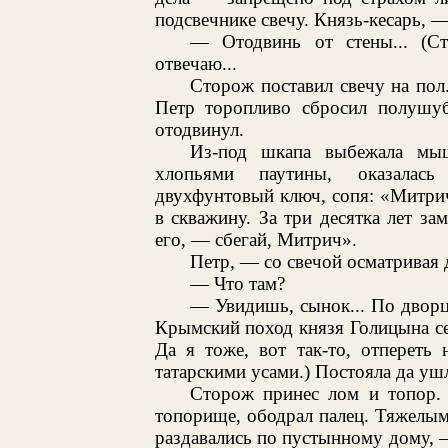
подсвечнике свечу. Князь-кесарь, 
— Отодвинь от стены... (Ст
отвечаю...
Сторож поставил свечу на пол
Петр торопливо сбросил полушуб
отодвинул.
Из-под шкапа выбежала мыш
хлопьями паутины, оказалась
двухфунтовый ключ, сопя: «Митрич
в скважину. За три десятка лет за
его, — сбегай, Митрич».
Петр, — со свечой осматривая 
— Что там?
— Увидишь, сынок... По дворц
Крымский поход князя Голицына се
Да я тоже, вот так-то, отпереть 
татарскими усами.) Постояла да ушл
Сторож принес лом и топор. 
топорище, ободрал палец. Тяжелым
раздавались по пустынному дому, —