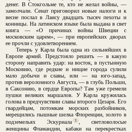
денег. В Стокгольме те, кто не желал войны, —
замолчали. Сенат приговорил новые налоги и к
весне послал в Лаису двадцать тысяч пехоты и
конницы. На латинском языке была выдана в свет
книга — «О причинах войны Швеции с
московским царем», — при европейских дворах
ее прочли с удовлетворением.
Теперь у Карла была одна из сильнейших в
Европе армий. Предстояло решить — в какую
сторону направить удар: на восток, в пустынную
Московию, где редкие и нищие города сулили
мало добычи и славы, или — на юго-запад,
против вероломного Августа, — в глубь Польши,
в Саксонию, в сердце Европы? Там уже гремели
пушки великих маршалов. У Карла кружилась
голова в предчувствии славы второго Цезаря. Его
гвардейцам, потомкам морских разбойников,
мерещились пышные шелка Флоренции, золото в
1
подземельях Эскуриала
, светловолосые
женщины Фламандии, кабаки на перекрестках