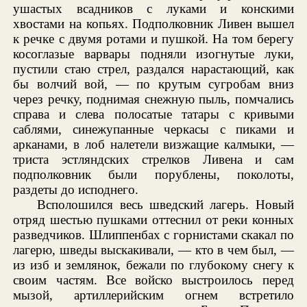
ушастых всадников с луками и конскими
хвостами на копьях. Подполковник Ливен вышел
к речке с двумя ротами и пушкой. На том берегу
косоглазые варвары подняли изогнутые луки,
пустили стаю стрел, раздался нарастающий, как
бы волчий вой, — по крутым сугробам вниз
через речку, поднимая снежную пыль, помчались
справа и слева полосатые татары с кривыми
саблями, синежупанные черкасы с пиками и
арканами, в лоб налетели визжащие калмыки, —
триста эстляндских стрелков Ливена и сам
подполковник были порублены, поколоты,
раздеты до исподнего.
Всполошился весь шведский лагерь. Новый
отряд шестью пушками оттеснил от реки конных
разведчиков. Шлиппенбах с горнистами скакал по
лагерю, шведы выскакивали, — кто в чем был, —
из изб и землянок, бежали по глубокому снегу к
своим частям. Все войско выстроилось перед
мызой, артиллерийским огнем встретило