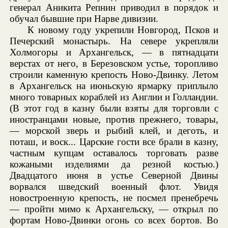
генерал Аникита Репнин приводил в порядок и
обучал бывшие при Нарве дивизии.
К новому году укрепили Новгород, Псков и
Печерский монастырь. На севере укрепляли
Холмогоры и Архангельск, — в пятнадцати
верстах от него, в Березовском устье, торопливо
строили каменную крепость Ново-Двинку. Летом
в Архангельск на июньскую ярмарку приплыло
много товарных кораблей из Англии и Голландии.
(В этот год в казну были взяты для торговли с
иностранцами новые, против прежнего, товары,
— морской зверь и рыбий клей, и деготь, и
поташ, и воск... Царские гости все брали в казну,
частным купцам оставалось торговать разве
кожаными изделиями да резной костью.)
Двадцатого июня в устье Северной Двины
ворвался шведский военный флот. Увидя
новостроенную крепость, не посмел пренебречь
— пройти мимо к Архангельску, — открыл по
фортам Ново-Двинки огонь со всех бортов. Во