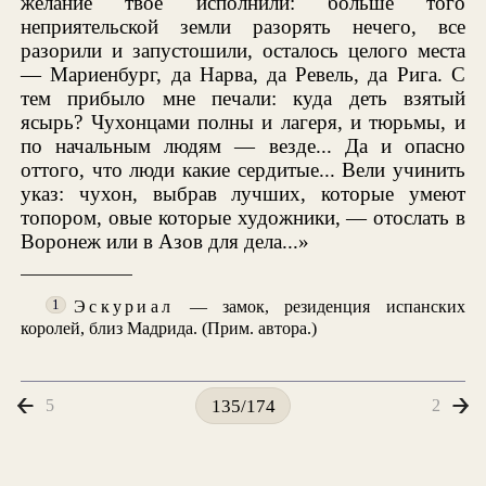
желание твое исполнили: больше того
неприятельской земли разорять нечего, все
разорили и запустошили, осталось целого места
— Мариенбург, да Нарва, да Ревель, да Рига. С
тем прибыло мне печали: куда деть взятый
ясырь? Чухонцами полны и лагеря, и тюрьмы, и
по начальным людям — везде... Да и опасно
оттого, что люди какие сердитые... Вели учинить
указ: чухон, выбрав лучших, которые умеют
топором, овые которые художники, — отослать в
Воронеж или в Азов для дела...»
Эскуриал
— замок, резиденция испанских
1
королей, близ Мадрида. (Прим. автора.)
5
2
135/174