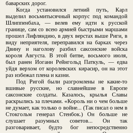
баварских дорог.
Когда установился летний путь, Карл
выделил восьмитысячный корпус под командой
Шлиппенбаха, — велев ему идти к русской
границе, сам со всею армией быстрыми маршами
прошел Лифляндию, в двух верстах выше Риги, в
виду неприятеля, переправился на барках через
Двину и наголову разбил саксонские войска
короля Августа. В этой битве, восьмого июля,
был ранен Иоганн Рейнгольд Паткуль, — едва
уйдя верхом от королевских кирасир, он на этот
раз избежал плена и казни.
Под Ригой были разгромлены не какие-то
вшивые русские, но славнейшие в Европе
саксонские солдаты. Казалось, крылья Славы
раскрылись за плечами. «Король ни о чем больше
не думает, как только о войне... (Так писал о нем в
Стокгольм генерал Стенбок.) Он больше не
слушает разумных советов... Он так
разговаривает, будто бог непосредственно