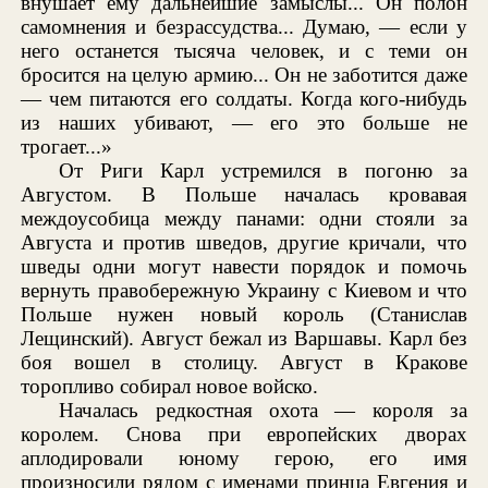
внушает ему дальнейшие замыслы... Он полон
самомнения и безрассудства... Думаю, — если у
него останется тысяча человек, и с теми он
бросится на целую армию... Он не заботится даже
— чем питаются его солдаты. Когда кого-нибудь
из наших убивают, — его это больше не
трогает...»
От Риги Карл устремился в погоню за
Августом. В Польше началась кровавая
междоусобица между панами: одни стояли за
Августа и против шведов, другие кричали, что
шведы одни могут навести порядок и помочь
вернуть правобережную Украину с Киевом и что
Польше нужен новый король (Станислав
Лещинский). Август бежал из Варшавы. Карл без
боя вошел в столицу. Август в Кракове
торопливо собирал новое войско.
Началась редкостная охота — короля за
королем. Снова при европейских дворах
аплодировали юному герою, его имя
произносили рядом с именами принца Евгения и