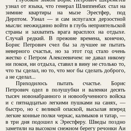
узнал от языка, что генерал Шлиппенбах стал на
зимние квартиры на мызе Эрестфер, под
Дерптом. Узнал — и сам испугался дерзостной
мысли: неожиданно войти в глубь неприятельской
страны и захватить врага врасплох на отдыхе.
Случай редкий. В прежние времена, конечно,
Борис Петрович счел бы за лучшее не пытать
неверного счастья, но за этот год стало очень
жестко с Петром Алексеевичем: не давал никому
ни покоя, ни отдыха, ставил в вину не столько то,
что ты сделал, но то, что мог бы сделать доброго,
а не сделал...
Приходилось пытать счастье. Борис
Петрович одел в полушубки и валенки десять
тысяч новонабранного и новообученного войска
и с пятнадцатью легкими пушками на санях, —
быстро, но с великой опаской, высылая вперед
легкие конные полки черкас, калмыков и татар, —
в три дня подошел к Эрестферу. Шведы поздно
заметили на высоком снежном берегу речонки Аи