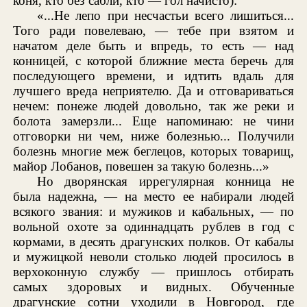
коня, кто без сабли, кто — гол начисто):
«...Не лепо при несчастьи всего лишиться...
Того ради повелеваю, — тебе при взятом и
начатом деле быть и впредь, то есть — над
конницей, с которой ближние места беречь для
последующего времени, и идтить вдаль для
лучшего вреда неприятелю. Да и отговариваться
нечем: понеже людей довольно, так же реки и
болота замерзли... Еще напоминаю: не чини
отговорки ни чем, ниже болезнью... Получили
болезнь многие меж беглецов, которых товарищ,
майор Лобанов, повешен за такую болезнь...»
Но дворянская иррегулярная конница не
была надежна, — на место ее набирали людей
всякого звания: и мужиков и кабальных, — по
вольной охоте за одиннадцать рублев в год с
кормами, в десять драгунских полков. От кабалы
и мужицкой неволи столько людей просилось в
верхоконную службу — пришлось отбирать
самых здоровых и видных. Обученные
драгунские сотни уходили в Новгород, где