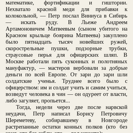
математике, фортификации и гиштории.
Нехватало красной меди для прибавки к
колокольной, — Петр послал Виниуса в Сибирь
— искать руду. В Льеже Андреем
Артамоновичем Матвеевым (сыном убитого на
Красном крыльце боярина Матвеева) закуплено
было пятнадцать тысяч новейших ружей,
скорострельные пушки, подзорные трубки,
страусовые перья для офицерских шляп. В
Москве работали пять суконных и полотняных
мануфактур, — мастеров вербовали за добрые
деньги по всей Европе. От зари до зари шли
солдатские ученья. Труднее всего было с
офицерством: им и солдат учить и самим учиться,
возведут человека в чин — он одуреет от власти,
либо загуляет, пропьется...
Тогда, недели через две после нарвской
неудачи, Петр написал Борису Петровичу
Шереметеву, собиравшему в Новгороде
растрепанные остатки конных полков (кто без