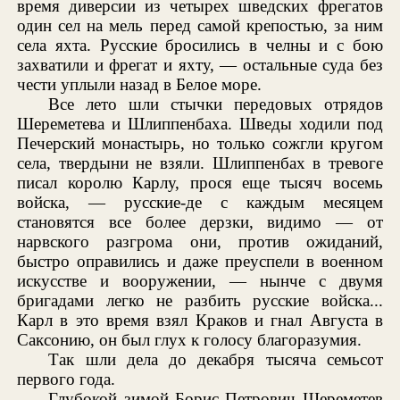
время диверсии из четырех шведских фрегатов
один сел на мель перед самой крепостью, за ним
села яхта. Русские бросились в челны и с бою
захватили и фрегат и яхту, — остальные суда без
чести уплыли назад в Белое море.
Все лето шли стычки передовых отрядов
Шереметева и Шлиппенбаха. Шведы ходили под
Печерский монастырь, но только сожгли кругом
села, твердыни не взяли. Шлиппенбах в тревоге
писал королю Карлу, прося еще тысяч восемь
войска, — русские-де с каждым месяцем
становятся все более дерзки, видимо — от
нарвского разгрома они, против ожиданий,
быстро оправились и даже преуспели в военном
искусстве и вооружении, — нынче с двумя
бригадами легко не разбить русские войска...
Карл в это время взял Краков и гнал Августа в
Саксонию, он был глух к голосу благоразумия.
Так шли дела до декабря тысяча семьсот
первого года.
Глубокой зимой Борис Петрович Шереметев