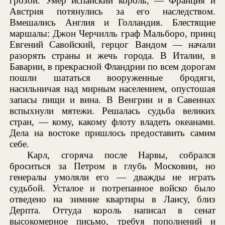
грозой. Умер испанский король, — Франция и
Австрия потянулись за его наследством.
Вмешались Англия и Голландия. Блестящие
маршалы: Джон Черчилль граф Мальборо, принц
Евгений Савойский, герцог Вандом — начали
разорять страны и жечь города. В Италии, в
Баварии, в прекрасной Фландрии по всем дорогам
пошли шататься вооруженные бродяги,
насильничая над мирным населением, опустошая
запасы пищи и вина. В Венгрии и в Савеннах
вспыхнули мятежи. Решалась судьба великих
стран, — кому, какому флоту владеть океанами.
Дела на востоке пришлось предоставить самим
себе.
Карл, сгоряча после Нарвы, собрался
броситься за Петром в глубь Московии, но
генералы умоляли его — дважды не играть
судьбой. Усталое и потрепанное войско было
отведено на зимние квартиры в Лаису, близ
Дерпта. Оттуда король написал в сенат
высокомерное письмо, требуя пополнений и