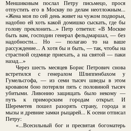
Меншиковым послал Петру письмецо, прося
отпустить его в Москву по делам неотложным...
«Жена моя по сей день живет на чужом подворьи,
надобно ей хоть какой домишко сыскать, где бы
голову преклонить...» Петр ответил: «В Москве
быть вам, господин генерал фельдмаршал, — без
надобности... Но — полагаю то на ваше
рассуждение... А хотя бы и быть, — так, чтобы на
страстной седмице приехать, а на святой — паки
назад...»
Через шесть месяцев Борис Петрович снова
встретился с генералом Шлиппенбахом у
Гумельсгофа, — из семи тысяч шведы в этом
кровавом бою потеряли пять с половиной тысяч
убитыми. Ливонию защищать было некому —
путь к приморским городам открыт. И
Шереметев пошел разорять страну, города и
мызы и древние замки рыцарей... К осени отписал
Петру:
«...Всесильный бог и пресвятая богоматерь