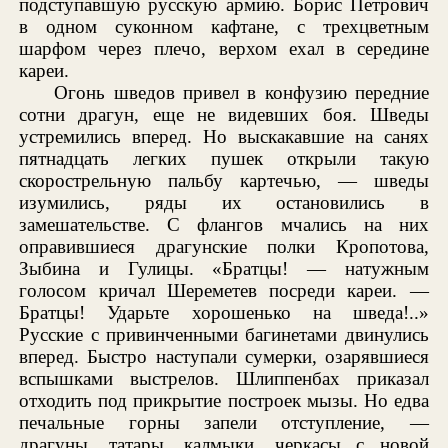
подступавшую русскую армию. Борис Петрович
в одном суконном кафтане, с трехцветным
шарфом через плечо, верхом ехал в середине
кареи.
Огонь шведов привел в конфузию передние
сотни драгун, еще не видевших боя. Шведы
устремились вперед. Но выскакавшие на санях
пятнадцать легких пушек открыли такую
скорострельную пальбу картечью, — шведы
изумились, ряды их остановились в
замешательстве. С флангов мчались на них
оправившиеся драгунские полки Кропотова,
Зыбина и Гулицы. «Братцы! — натужным
голосом кричал Шереметев посреди кареи. —
Братцы! Ударьте хорошенько на шведа!..»
Русские с привинченными багинетами двинулись
вперед. Быстро наступали сумерки, озарявшиеся
вспышками выстрелов. Шлиппенбах приказал
отходить под прикрытие построек мызы. Но едва
печальные горны запели отступление, —
драгуны, татары, калмыки, черкасы с новой