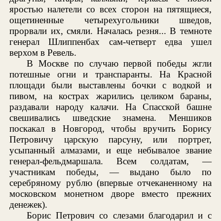
яростью налетели со всех сторон на пятящиеся,
ощетиненные четырехугольники шведов,
прорвали их, смяли. Началась резня... В темноте
генерал Шлиппенбах сам-четверт едва ушел
верхом в Ревель.
В Москве по случаю первой победы жгли
потешные огни и транспаранты. На Красной
площади были выставлены бочки с водкой и
пивом, на кострах жарились целиком бараны,
раздавали народу калачи. На Спасской башне
свешивались шведские знамена. Меншиков
поскакал в Новгород, чтобы вручить Борису
Петровичу царскую парсуну, или портрет,
усыпанный алмазами, и еще небывалое звание
генерал-фельдмаршала. Всем солдатам, —
участникам победы, — выдано было по
серебряному рублю (впервые отчеканенному на
московском монетном дворе вместо прежних
денежек).
Борис Петрович со слезами благодарил и с