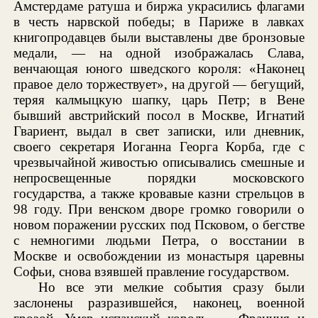
Амстердаме ратуша и биржа украсились флагами
в честь нарвской победы; в Париже в лавках
книгопродавцев были выставлены две бронзовые
медали, — на одной изображалась Слава,
венчающая юного шведского короля: «Наконец
правое дело торжествует», на другой — бегущий,
теряя калмыцкую шапку, царь Петр; в Вене
бывший австрийский посол в Москве, Игнатий
Гвариент, выдал в свет записки, или дневник,
своего секретаря Иоганна Георга Корба, где с
чрезвычайной живостью описывались смешные и
непросвещенные порядки московского
государства, а также кровавые казни стрельцов в
98 году. При венском дворе громко говорили о
новом поражении русских под Псковом, о бегстве
с немногими людьми Петра, о восстании в
Москве и освобождении из монастыря царевны
Софьи, снова взявшей правление государством.
Но все эти мелкие события сразу были
заслонены разразившейся, наконец, военной