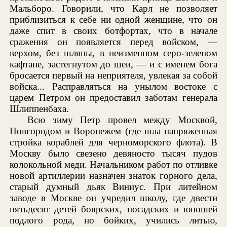
Мальборо. Говорили, что Карл не позволяет
приблизиться к себе ни одной женщине, что он
даже спит в своих ботфортах, что в начале
сражения он появляется перед войском, —
верхом, без шляпы, в неизменном серо-зеленом
кафтане, застегнутом до шеи, — и с именем бога
бросается первый на неприятеля, увлекая за собой
войска... Расправляться на унылом востоке с
царем Петром он предоставил заботам генерала
Шлиппенбаха.
Всю зиму Петр провел между Москвой,
Новгородом и Воронежем (где шла напряженная
стройка кораблей для черноморского флота). В
Москву было свезено девяносто тысяч пудов
колокольной меди. Начальником работ по отливке
новой артиллерии назначен знаток горного дела,
старый думный дьяк Виниус. При литейном
заводе в Москве он учредил школу, где двести
пятьдесят детей боярских, посадских и юношей
подлого рода, но бойких, учились литью,