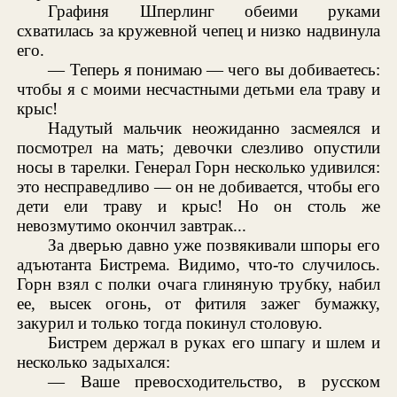
Графиня Шперлинг обеими руками
схватилась за кружевной чепец и низко надвинула
его.
— Теперь я понимаю — чего вы добиваетесь:
чтобы я с моими несчастными детьми ела траву и
крыс!
Надутый мальчик неожиданно засмеялся и
посмотрел на мать; девочки слезливо опустили
носы в тарелки. Генерал Горн несколько удивился:
это несправедливо — он не добивается, чтобы его
дети ели траву и крыс! Но он столь же
невозмутимо окончил завтрак...
За дверью давно уже позвякивали шпоры его
адъютанта Бистрема. Видимо, что-то случилось.
Горн взял с полки очага глиняную трубку, набил
ее, высек огонь, от фитиля зажег бумажку,
закурил и только тогда покинул столовую.
Бистрем держал в руках его шпагу и шлем и
несколько задыхался:
— Ваше превосходительство, в русском