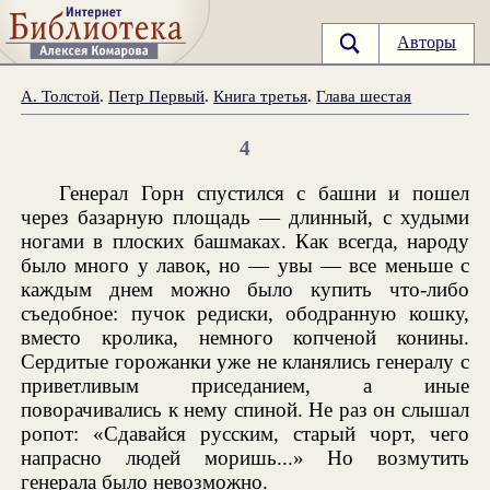
Авторы
А. Толстой
.
Петр Первый
.
Книга третья
.
Глава шестая
4
Генерал Горн спустился с башни и пошел
через базарную площадь — длинный, с худыми
ногами в плоских башмаках. Как всегда, народу
было много у лавок, но — увы — все меньше с
каждым днем можно было купить что-либо
съедобное: пучок редиски, ободранную кошку,
вместо кролика, немного копченой конины.
Сердитые горожанки уже не кланялись генералу с
приветливым приседанием, а иные
поворачивались к нему спиной. Не раз он слышал
ропот: «Сдавайся русским, старый чорт, чего
напрасно людей моришь...» Но возмутить
генерала было невозможно.