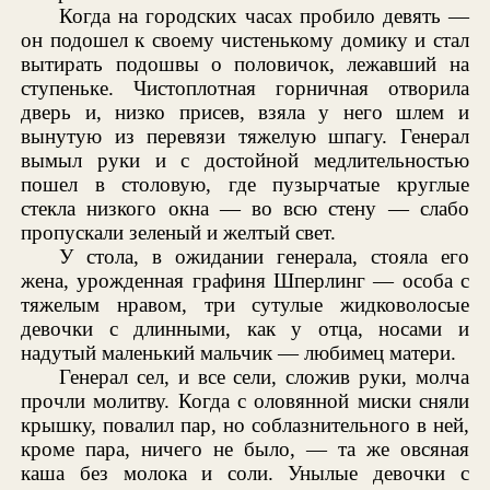
Когда на городских часах пробило девять —
он подошел к своему чистенькому домику и стал
вытирать подошвы о половичок, лежавший на
ступеньке. Чистоплотная горничная отворила
дверь и, низко присев, взяла у него шлем и
вынутую из перевязи тяжелую шпагу. Генерал
вымыл руки и с достойной медлительностью
пошел в столовую, где пузырчатые круглые
стекла низкого окна — во всю стену — слабо
пропускали зеленый и желтый свет.
У стола, в ожидании генерала, стояла его
жена, урожденная графиня Шперлинг — особа с
тяжелым нравом, три сутулые жидковолосые
девочки с длинными, как у отца, носами и
надутый маленький мальчик — любимец матери.
Генерал сел, и все сели, сложив руки, молча
прочли молитву. Когда с оловянной миски сняли
крышку, повалил пар, но соблазнительного в ней,
кроме пара, ничего не было, — та же овсяная
каша без молока и соли. Унылые девочки с