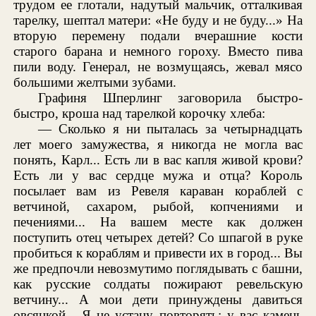
трудом ее глотали, надутый мальчик, отталкивая
тарелку, шептал матери: «Не буду и не буду...» На
вторую перемену подали вчерашние кости
старого барана и немного гороху. Вместо пива
пили воду. Генерал, не возмущаясь, жевал мясо
большими желтыми зубами.
Графиня Шперлинг заговорила быстро-
быстро, кроша над тарелкой корочку хлеба:
— Сколько я ни пыталась за четырнадцать
лет моего замужества, я никогда не могла вас
понять, Карл... Есть ли в вас капля живой крови?
Есть ли у вас сердце мужа и отца? Король
посылает вам из Ревеля караван кораблей с
ветчиной, сахаром, рыбой, копчениями и
печениями... На вашем месте как должен
поступить отец четырех детей? Со шпагой в руке
пробиться к кораблям и привести их в город... Вы
же предпочли невозмутимо поглядывать с башни,
как русские солдаты пожирают ревельскую
ветчину... А мои дети принуждены давиться
овсянкой... Я не устану повторять: у вас камень