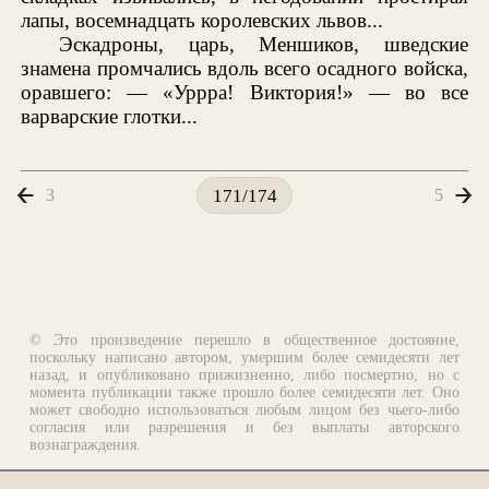
лапы, восемнадцать королевских львов...
Эскадроны, царь, Меншиков, шведские
знамена промчались вдоль всего осадного войска,
оравшего: — «Уррра! Виктория!» — во все
варварские глотки...
3
5
171/174
© Это произведение перешло в общественное достояние,
поскольку написано автором, умершим более семидесяти лет
назад, и опубликовано прижизненно, либо посмертно, но с
момента публикации также прошло более семидесяти лет. Оно
может свободно использоваться любым лицом без чьего-либо
согласия или разрешения и без выплаты авторского
вознаграждения.