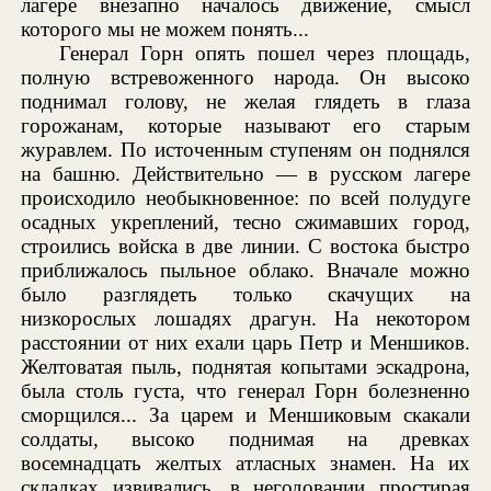
лагере внезапно началось движение, смысл
которого мы не можем понять...
Генерал Горн опять пошел через площадь,
полную встревоженного народа. Он высоко
поднимал голову, не желая глядеть в глаза
горожанам, которые называют его старым
журавлем. По источенным ступеням он поднялся
на башню. Действительно — в русском лагере
происходило необыкновенное: по всей полудуге
осадных укреплений, тесно сжимавших город,
строились войска в две линии. С востока быстро
приближалось пыльное облако. Вначале можно
было разглядеть только скачущих на
низкорослых лошадях драгун. На некотором
расстоянии от них ехали царь Петр и Меншиков.
Желтоватая пыль, поднятая копытами эскадрона,
была столь густа, что генерал Горн болезненно
сморщился... За царем и Меншиковым скакали
солдаты, высоко поднимая на древках
восемнадцать желтых атласных знамен. На их
складках извивались, в негодовании простирая