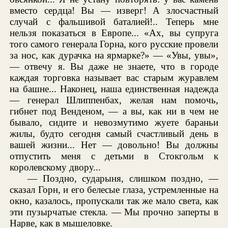
вместо сердца! Вы — изверг! А злосчастный
случай с фальшивой баталией!.. Теперь мне
нельзя показаться в Европе... «Ах, вы супруга
того самого генерала Горна, кого русские провели
за нос, как дурачка на ярмарке?» — «Увы, увы»,
— отвечу я. Вы даже не знаете, что в городе
каждая торговка называет вас старым журавлем
на башне... Наконец, наша единственная надежда
— генерал Шлиппенбах, желая нам помочь,
гибнет под Венденом, — а вы, как ни в чем не
бывало, сидите и невозмутимо жуете бараньи
жилы, будто сегодня самый счастливый день в
вашей жизни... Нет — довольно! Вы должны
отпустить меня с детьми в Стокгольм к
королевскому двору...
— Поздно, сударыня, слишком поздно, —
сказал Горн, и его белесые глаза, устремленные на
окно, казалось, пропускали так же мало света, как
эти пузырчатые стекла. — Мы прочно заперты в
Нарве, как в мышеловке.