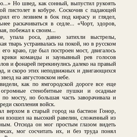
...» Но швед, как сонный, выпустил рукоять
кой пистолет в кобуре. Соскочив с падающей
рил его лезвием в бок под кирасу и глядел,
нее раскачиваться в седле... «Чорт, здоров,
ая, побежал к своим...
ле, упала роса, давно затихли выстрелы,
ая тварь устраивалась на покой, но в русском
 его краю, где был построен мост, двигалось
 крики команды и заунывный рев голосов
лов и фонарей перекинулись далеко на правый
од, и скоро этих неподвижных и двигающихся
звезд на августовском небе.
видели, как по ямгородской дороге все еще
 огромные стенобитные пушки и осадные
 по мосту, но большая часть заворачивала и
среди скопления войск.
ал верхом в старый город на бастион Гонор,
он взошел на высокий равелин, сложенный из
ным. Отсюда он мог простым глазом видеть
сах, мог сосчитать их, и без труда понял