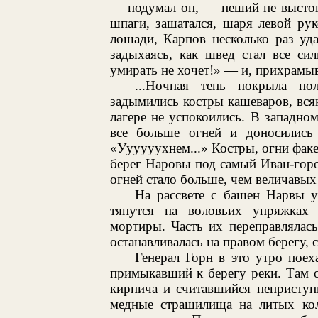
— подумал он, — пеший не выстою
шпаги, зашатался, шаря левой ру
лошади, Карпов несколько раз уда
задыхаясь, как швед стал все силь
умирать не хочет!» — и, прихрамыв
...Ночная тень покрыла по
задымились костры кашеваров, всяк
лагере не успокоились. В западном
все больше огней и доносились
«Уууууухнем...» Костры, огни факе
берег Наровы под самый Иван-гор
огней стало больше, чем величавых 
На рассвете с башен Нарвы у
тянутся на воловьих упряжках
мортиры. Часть их переправлялась
останавливалась на правом берегу, 
Генерал Горн в это утро поех
примыкавший к берегу реки. Там 
кирпича и считавшийся неприступ
медные страшилища на литых коле