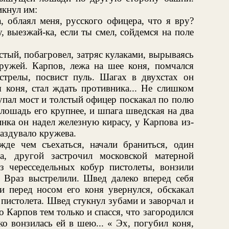
икнул им:
, облаял меня, русского офицера, что я вру?
, выезжай-ка, если ты смел, сойдемся на поле
тый, побагровел, затряс кулаками, вырываясь
 ружей. Карпов, лежа на шее коня, помчался
трелы, посвист пуль. Шагах в двухстах он
я коня, стал ждать противника... Не слишком
 упал мост и толстый офицер поскакал по полю
лошадь его крупнее, и шпага шведская на два
нка он надел железную кирасу, у Карпова из-
раздувало кружева.
де чем съехаться, начали браниться, один
а, другой застрочил московской матерной
из чересседельных кобур пистолеты, вонзили
 Враз выстрелили. Швед далеко вперед себя
и перед носом его коня увернулся, обскакал
 пистолета. Швед стукнул зубами и заворчал и
о Карпов тем только и спасся, что загородился
о вонзилась ей в шею... « Эх, погубил коня,