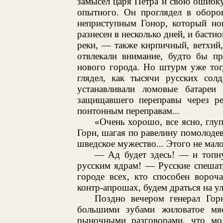
замысел царя Петра и свою ошибку.
опытного. Он проглядел в оборо
неприступным Гонор, который но
разнесен в несколько дней, и баст
реки, — также кирпичный, ветхий,
отвлекали внимание, будто бы п
нового города. Но штурм уже тогд
глядел, как тысячи русских сол
устанавливали ломовые батареи
защищавшего переправы через ре
понтонным переправам...
«Очень хорошо, все ясно, глу
Горн, шагая по равелину помолод
шведское мужество... Этого не мал
— Ад будет здесь! — и топн
русским ядрам! — Русские спешат
городе всех, кто способен вороч
контр-апрошах, будем драться на ул
Поздно вечером генерал Гор
большими зубами жиловатое мя
рыночными разговорами, что мол