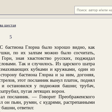
ва шестая
5
. С бастиона Глориа было хорошо видно, как
ушки, по их залпам можно было сосчитать,
 Горн, зная хвастовство русских, поджидал
словами. Так и случилось. Из царского шатра
азмахивающих кубками и кружками, один из
 сторону бастиона Глориа и за ним, догоняя,
стрелов, этот посланник вынул платок, поднял
 и остановился у подножия башни; трубач,
 затрубил, пугая летящих ворон.
ал посланник. — Говорит Преображенского
л он пьян, румян, с кудрями, растрепанными
 башни, ответил: