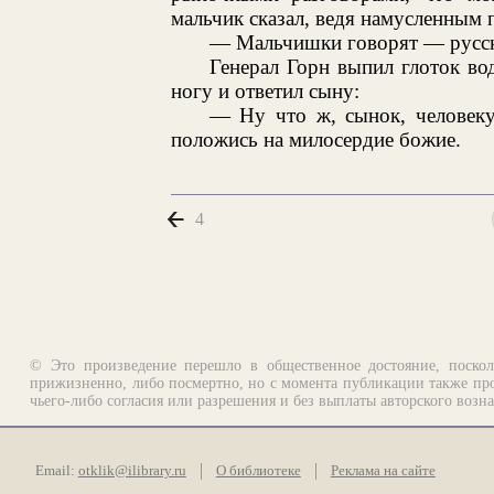
мальчик сказал, ведя намусленным 
— Мальчишки говорят — русски
Генерал Горн выпил глоток во
ногу и ответил сыну:
— Ну что ж, сынок, человеку
положись на милосердие божие.
4
© Это произведение перешло в общественное достояние, поскол
прижизненно, либо посмертно, но с момента публикации также про
чьего-либо согласия или разрешения и без выплаты авторского возн
Email:
otklik@ilibrary.ru
О библиотеке
Реклама на сайте