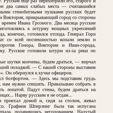
 Русские еще раз перехитрили его, старого и
не два самых слабых места — считавшийся
выми стенобитными пушками русских будет
ион Виктория, прикрывающий город со стороны
 времен Ивана Грозного. Два месяца русские
риготовляясь к штурму мощных укреплений
а, конечно, готовился отсюда. Генерал Горн
дат со всей поспешностью копали землю и
 против Гонора, Виктории и Иван-города,
ку. Русские готовили штурм из-за реки по
пые шутки кончены, будем драться, — ворчал
евшей походкой. — С нашей стороны выставим
о». Он обернулся к кучке офицеров.
ул ботфортом. — Здесь мы подставим грудь
, нам нужно спешить. Приказываю собрать в
ать лопатой. Падут стены, будем драться на
ицах... Нарву русским я не отдам...
н приехал домой и, сидя за столом, жевал
со. Графиня Шперлинг была так испугана
чала, подавившись негодованием. Надутый