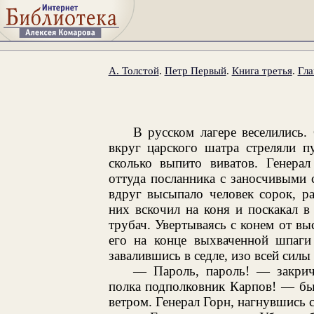
А. Толстой
.
Петр Первый
.
Книга третья
.
Гла
В русском лагере веселились
вкруг царского шатра стреляли п
сколько выпито виватов. Генерал
оттуда посланника с заносчивыми 
вдруг высыпало человек сорок, р
них вскочил на коня и поскакал в
трубач. Увертываясь с конем от вы
его на конце выхваченной шпаги
завалившись в седле, изо всей силы
— Пароль, пароль! — закрич
полка подполковник Карпов! — бы
ветром. Генерал Горн, нагнувшись с