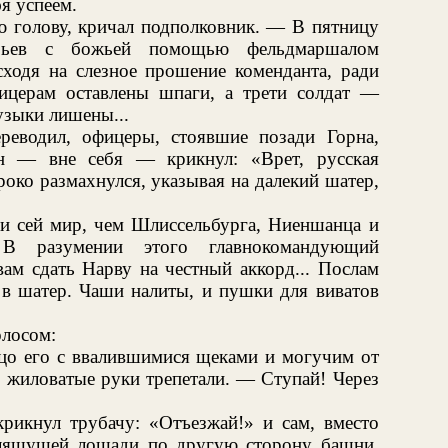
я успеем.
 голову, кричал подполковник. — В пятницу
ьев с божьей помощью фельдмаршалом
ходя на слезное прошение коменданта, ради
ицерам оставлены шпаги, а трети солдат —
узыки лишены...
реводил, офицеры, стоявшие позади Горна,
ин — вне себя — крикнул: «Врет, русская
око размахнулся, указывая на далекий шатер,
и сей мир, чем Шлиссельбурга, Ниеншанца и
 В разумении этого главнокомандующий
ам сдать Нарву на честный аккорд... Послам
 в шатер. Чаши налиты, и пушки для виватов
олосом:
цо его с ввалившимися щеками и могучим от
, жиловатые руки трепетали. — Ступай! Через
крикнул трубачу: «Отъезжай!» и сам, вместо
 пляшущей лошади по другую сторону башни.