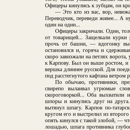
Офицеры кинулись к зубцам, он кр
— Это кто из вас, вор, невежа
Переводчик, переведи живее... А ну
один на один...
Офицеры закричали. Один, толс
от товарищей... Защелкали курки
прочь от башни, — вдогонку выс
остановился и, горяча и сдержива
скоро завизжали на петлях ворота,
к Карпову. Был он выше ростом, и 
вершка длиннее русской. Для поеди
под расстегнутого кафтана ветром 
По обычаю, противники, преж
свирепо вылаивал угрюмые слов
скороговоркой... Оба выхватили 
шпоры и кинулись друг на друга.
вытянул шпагу. Карпов по-татарск
кругом его и выстрелил из второго
опять кинулся с такой злобой, — чт
лошадью, шпага противника глубок