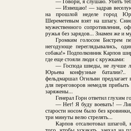
— Говори, я слушаю. Убить теб
— Извещаю! — задрав веселую
на прошлой неделе город Юр
Шереметевым взят на шпагу. Снис
мужественного сопротивления, оф
ружья без зарядов... Знамен же и м
Громким голосом Бистрем пе
негодующе переглядывались, од
собака!» Подполковник Карпов шир
где еще стояли люди с кружками:
— Господа шведы, не лучше л
Юрьева конфузные баталии?..
фельдмаршал Огильви предлагает в
для переговоров немедля прибыть
заряжены...
Генерал Горн ответил глухим г
— Нет! Я буду воевать! — Ли
старости носом было без кровинки
три минуты велю стрелять...
Карпов отсалютовал шпагой, 
того, чтобы ускакать, заехал на