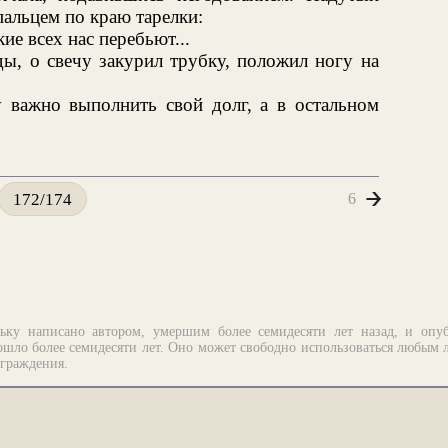
пальцем по краю тарелки:
е всех нас перебьют...
ды, о свечу закурил трубку, положил ногу на
 важно выполнить свой долг, а в остальном
6
172/174
ьку написано автором, умершим более семидесяти лет назад, и опу
шло более семидесяти лет. Оно может свободно использоваться любым 
аграждения.