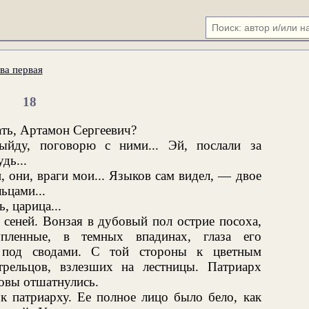
ва первая
18
ать, Артамон Сергеевич?
ыйду, поговорю с ними... Эй, послали за
дь...
 они, враги мои... Языков сам видел, — двое
ьцами...
, царица...
 сеней. Вонзая в дубовый пол острие посоха,
пленные, в темных впадинах, глаза его
а под сводами. С той стороны к цветным
рельцов, взлезших на лестницы. Патриарх
ловы отшатнулись.
к патриарху. Ее полное лицо было бело, как