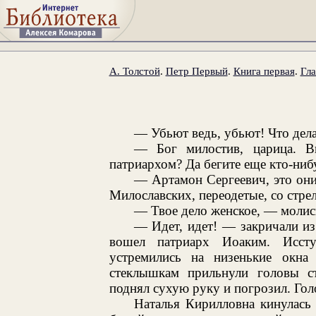
А. Толстой
.
Петр Первый
.
Книга первая
.
Гла
— Убьют ведь, убьют! Что дел
— Бог милостив, царица. В
патриархом? Да бегите еще кто-нибу
— Артамон Сергеевич, это они,
Милославских, переодетые, со стрел
— Твое дело женское, — молись
— Идет, идет! — закричали из
вошел патриарх Иоаким. Иссту
устремились на низенькие окн
стеклышкам прильнули головы ст
поднял сухую руку и погрозил. Го
Наталья Кирилловна кинулась 