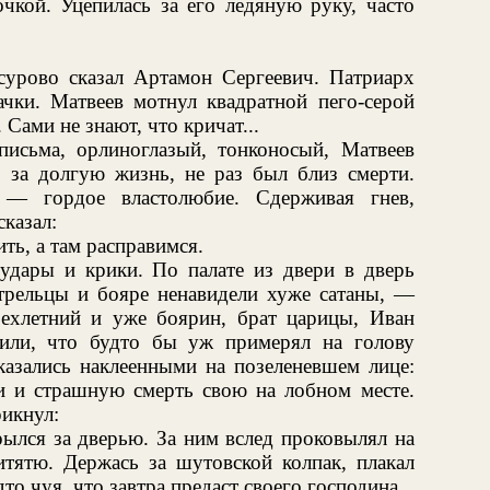
чкой. Уцепилась за его ледяную руку, часто
урово сказал Артамон Сергеевич. Патриарх
чки. Матвеев мотнул квадратной пего-серой
 Сами не знают, что кричат...
исьма, орлиноглазый, тонконосый, Матвеев
о за долгую жизнь, не раз был близ смерти.
 — гордое властолюбие. Сдерживая гнев,
сказал:
ь, а там расправимся.
 удары и крики. По палате из двери в дверь
стрельцы и бояре ненавидели хуже сатаны, —
рехлетний и уже боярин, брат царицы, Иван
ли, что будто бы уж примерял на голову
казались наклеенными на позеленевшем лице:
и и страшную смерть свою на лобном месте.
рикнул:
ылся за дверью. За ним вслед проковылял на
итятю. Держась за шутовской колпак, плакал
о чуя, что завтра предаст своего господина.