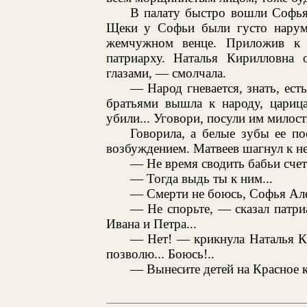
В палату быстро вошли Софья
Щеки у Софьи были густо нарум
жемчужном венце. Приложив к 
патриарху. Наталья Кирилловна о
глазами, — смолчала.
— Народ гневается, знать, ест
братьями вышла к народу, царица.
убили... Уговори, посули им милост
Говорила, а белые зубы ее по
возбуждением. Матвеев шагнул к не
— Не время сводить бабьи счет
— Тогда выдь ты к ним...
— Смерти не боюсь, Софья Але
— Не спорьте, — сказал патри
Ивана и Петра...
— Нет! — крикнула Наталья Ки
позволю... Боюсь!..
— Вынесите детей на Красное 