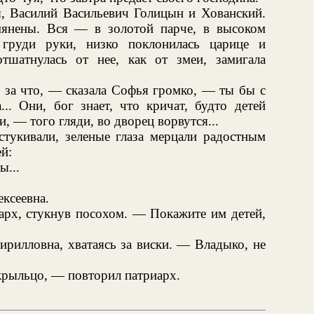
, Василий Васильевич Голицын и Хованский.
янены. Вся — в золотой парче, в высоком
груди руки, низко поклонилась царице и
тшатнулась от нее, как от змеи, замигала
ь за что, — сказала Софья громко, — ты бы с
.. Они, бог знает, что кричат, будто детей
и, — того гляди, во дворец ворвутся...
стукивали, зеленые глаза мерцали радостным
й:
ы...
ксеевна.
арх, стукнув посохом. — Покажите им детей,
рилловна, хватаясь за виски. — Владыко, не
крыльцо, — повторил патриарх.