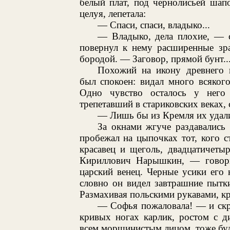
белый плат, под чернолисьей шапо
целуя, лепетала:
— Спаси, спаси, владыко...
— Владыко, дела плохие, — с
повернул к нему расширенные зра
бородой. — Заговор, прямой бунт...
Похожий на икону древнего п
был спокоен: видал много всяког
Одно чувство осталось у него
трепетавший в стариковских веках, 
— Лишь бы из Кремля их удалит
За окнами жгуче раздавались
пробежал на цыпочках тот, кого 
красавец и щеголь, двадцатичеты
Кириллович Нарышкин, — говори
царский венец. Черные усики его 
словно он видел завтрашние пытк
Размахивая польскими рукавами, к
— Софья пожаловала! — и скр
кривых ногах карлик, ростом с д
всем морщинистым лицом, тоже будт