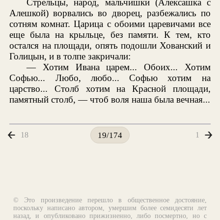
Стрельцы, народ, мальчишки (Алексашка с
Алешкой) ворвались во дворец, разбежались по
сотням комнат. Царица с обоими царевичами все
еще была на крыльце, без памяти. К тем, кто
остался на площади, опять подошли Хованский и
Голицын, и в толпе закричали:
— Хотим Ивана царем... Обоих... Хотим
Софью... Любо, любо... Софью хотим на
царство... Столб хотим на Красной площади,
памятный столб, — чтоб воля наша была вечная...
18
1
19/174
© Это произведение перешло в общественное достояние,
поскольку написано автором, умершим более семидесяти лет
назад, и опубликовано прижизненно, либо посмертно, но с