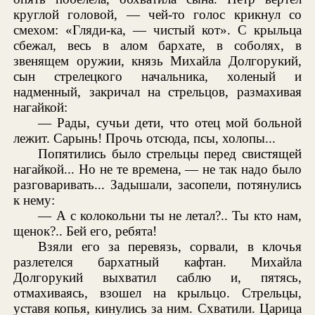
круглой головой, — чей-то голос крикнул со
смехом: «Гляди-ка, — чистый кот». С крыльца
сбежал, весь в алом бархате, в соболях, в
звенящем оружии, князь Михайла Долгорукий,
сын стрелецкого начальника, холеный и
надменный, закричал на стрельцов, размахивая
нагайкой:
— Рады, сучьи дети, что отец мой больной
лежит. Сарынь! Прочь отсюда, псы, холопы...
Попятились было стрельцы перед свистящей
нагайкой... Но не те времена, — не так надо было
разговаривать... Задышали, засопели, потянулись
к нему:
— А с колокольни ты не летал?.. Ты кто нам,
щенок?.. Бей его, ребята!
Взяли его за перевязь, сорвали, в клочья
разлетелся бархатный кафтан. Михайла
Долгорукий выхватил саблю и, пятясь,
отмахиваясь, взошел на крыльцо. Стрельцы,
уставя копья, кинулись за ним. Схватили. Царица