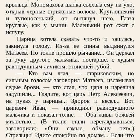
крыльца. Мономахова шапка съехала ему на ухо,
открыв черные стриженые волосы. Круглощекий
и тупоносенький, он вытянул шею. Глаза
круглые, как у мыши. Маленький рот сжат с
испугу.
Царица хотела сказать что-то и зашлась,
закинула голову. Из-за ее спины выдвинулся
Матвеев. По толпе прошло рычание... Он держал
за руку другого мальчика, постарше, с худым
равнодушным личиком, отвисшей губой.
— Кто вам лгал, — стариковским, но
сильным голосом заговорил Матвеев, изламывая
седые брови, — кто лгал, что царя и царевича
задушили... Глядите, вот царь Петр Алексеевич,
на руках у царицы... Здоров и весел... Вот
царевич Иван, — приподнял равнодушного
мальчика и показал толпе. — Оба живы божьей
милостью... (В толпе стали переглядываться,
заговорили: «Они самые, обману нет».)
Стрельцы! Идите спокойно по домам... Если что