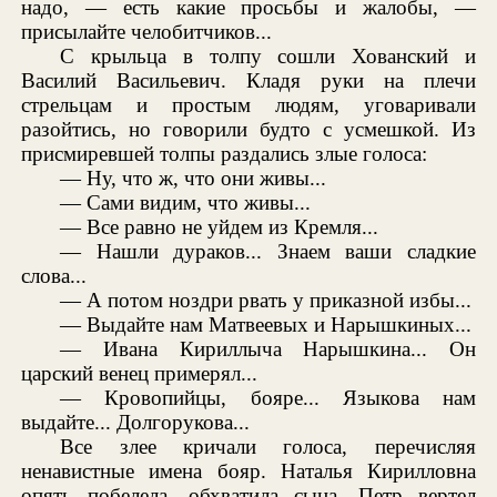
надо, — есть какие просьбы и жалобы, —
присылайте челобитчиков...
С крыльца в толпу сошли Хованский и
Василий Васильевич. Кладя руки на плечи
стрельцам и простым людям, уговаривали
разойтись, но говорили будто с усмешкой. Из
присмиревшей толпы раздались злые голоса:
— Ну, что ж, что они живы...
— Сами видим, что живы...
— Все равно не уйдем из Кремля...
— Нашли дураков... Знаем ваши сладкие
слова...
— А потом ноздри рвать у приказной избы...
— Выдайте нам Матвеевых и Нарышкиных...
— Ивана Кириллыча Нарышкина... Он
царский венец примерял...
— Кровопийцы, бояре... Языкова нам
выдайте... Долгорукова...
Все злее кричали голоса, перечисляя
ненавистные имена бояр. Наталья Кирилловна
опять побелела, обхватила сына. Петр вертел