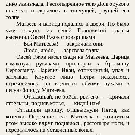
дико завизжала. Растопыренное тело Долгорукого
полетело и скрылось в топчущей, рвущей его
толпе.
Матвеев и царица подались к двери. Но было
уже поздно: из сеней Грановитой палаты
выскочил Овсей Ржов с товарищами.
— Бей Матвеева! — закричали они.
— Любо, любо, — заревела толпа.
Овсей Ржов насел сзади на Матвеева. Царица
взмахнула рукавами, прильнула к Артамону
Сергеевичу. Царевич Иван, отпихнутый, упал и
заплакал. Круглое лицо Петра исказилось,
перекосилось, он вцепился обеими руками в
пегую бороду Матвеева.
— Оттаскивай, не бойся, рви его, — кричали
стрельцы, подняв копья, — кидай нам!
Оттащили царицу, отшвырнули Петра, как
котенка. Огромное тело Матвеева с разинутым
ртом высоко вдруг поднялось, растопыря ноги, и
перевалилось на уставленные копья.