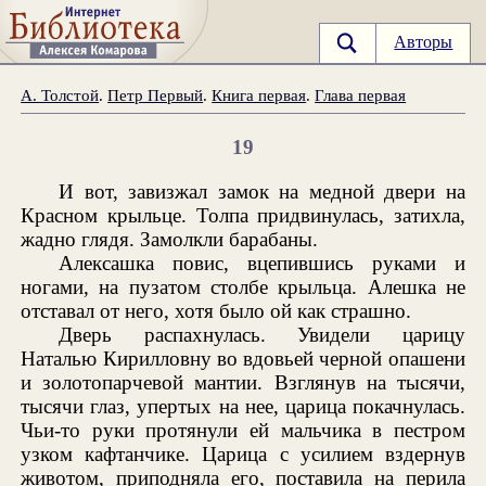
Авторы
А. Толстой
.
Петр Первый
.
Книга первая
.
Глава первая
19
И вот, завизжал замок на медной двери на
Красном крыльце. Толпа придвинулась, затихла,
жадно глядя. Замолкли барабаны.
Алексашка повис, вцепившись руками и
ногами, на пузатом столбе крыльца. Алешка не
отставал от него, хотя было ой как страшно.
Дверь распахнулась. Увидели царицу
Наталью Кирилловну во вдовьей черной опашени
и золотопарчевой мантии. Взглянув на тысячи,
тысячи глаз, упертых на нее, царица покачнулась.
Чьи-то руки протянули ей мальчика в пестром
узком кафтанчике. Царица с усилием вздернув
животом, приподняла его, поставила на перила