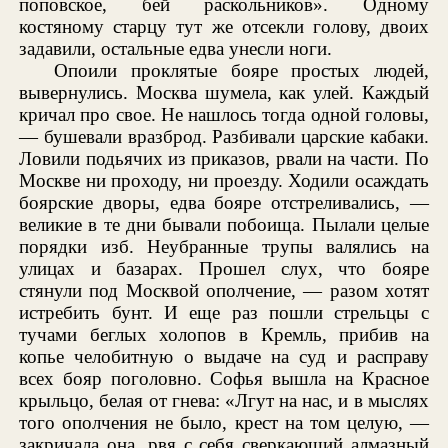
поповское, бей раскольников». Одному
костяному старцу тут же отсекли голову, двоих
задавили, остальные едва унесли ноги.
Опоили проклятые бояре простых людей,
вывернулись. Москва шумела, как улей. Каждый
кричал про свое. Не нашлось тогда одной головы,
— бушевали вразброд. Разбивали царские кабаки.
Ловили подьячих из приказов, рвали на части. По
Москве ни проходу, ни проезду. Ходили осаждать
боярские дворы, едва бояре отстреливались, —
великие в те дни бывали побоища. Пылали целые
порядки изб. Неубранные трупы валялись на
улицах и базарах. Прошел слух, что бояре
стянули под Москвой ополчение, — разом хотят
истребить бунт. И еще раз пошли стрельцы с
тучами беглых холопов в Кремль, прибив на
копье челобитную о выдаче на суд и расправу
всех бояр поголовно. Софья вышла на Красное
крыльцо, белая от гнева: «Лгут на нас, и в мыслях
того ополчения не было, крест на том целую, —
закричала она, рвя с себя сверкающий алмазный