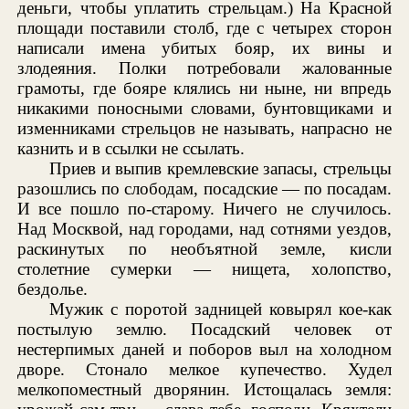
деньги, чтобы уплатить стрельцам.) На Красной
площади поставили столб, где с четырех сторон
написали имена убитых бояр, их вины и
злодеяния. Полки потребовали жалованные
грамоты, где бояре клялись ни ныне, ни впредь
никакими поносными словами, бунтовщиками и
изменниками стрельцов не называть, напрасно не
казнить и в ссылки не ссылать.
Приев и выпив кремлевские запасы, стрельцы
разошлись по слободам, посадские — по посадам.
И все пошло по-старому. Ничего не случилось.
Над Москвой, над городами, над сотнями уездов,
раскинутых по необъятной земле, кисли
столетние сумерки — нищета, холопство,
бездолье.
Мужик с поротой задницей ковырял кое-как
постылую землю. Посадский человек от
нестерпимых даней и поборов выл на холодном
дворе. Стонало мелкое купечество. Худел
мелкопоместный дворянин. Истощалась земля: