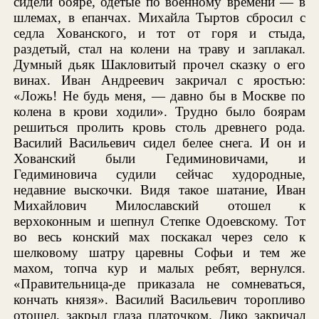
сидели бояре, одетые по военному времени — в
шлемах, в епанчах. Михайла Тыртов сбросил с
седла Хованского, и тот от горя и стыда,
раздетый, стал на колени на траву и заплакал.
Думный дьяк Шакловитый прочел сказку о его
винах. Иван Андреевич закричал с яростью:
«Ложь! Не будь меня, — давно бы в Москве по
колена в крови ходили». Трудно было боярам
решиться пролить кровь столь древнего рода.
Василий Васильевич сидел белее снега. И он и
Хованский были Гедиминовичами, и
Гедиминовича судили сейчас худородные,
недавние выскочки. Видя такое шатание, Иван
Михайлович Милославский отошел к
верхоконным и шепнул Степке Одоевскому. Тот
во весь конский мах поскакал через село к
шелковому шатру царевны Софьи и тем же
махом, топча кур и малых ребят, вернулся.
«Правительница-де приказала не сомневаться,
кончать князя». Василий Васильевич торопливо
отошел, закрыл глаза платочком. Дико закричал