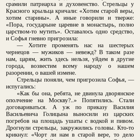
срамили патриарха и духовенство. Стрельцы у
Красного крыльца кричали: «Хотим старой веры,
хотим старины». А иные говорили и тверже:
«Пора, государыне царевне в монастырь, полно
царством-то мутить». Оставалось одно средство,
и Софья гневно пригрозила:
— Хотите променять нас на шестерых
чернецов — мужиков — невежд? В таком разе
нам, царям, жить здесь нельзя, уйдем в другие
города, возвестим всему народу о нашем
разорении, о вашей измене.
Стрельцы поняли, чем пригрозила Софья, —
испугались:
«Как бы она, ребята, не двинула дворянское
ополчение на Москву?..» Попятились. Стали
договариваться. А уж по приказу Василия
Васильевича Голицына выносили из царских
погребов на площадь ушаты с водкой и пивом.
Дрогнули стрельцы, закружились головы. Кто-то
крикнул: «Чорт ли нам в старой вере, то дело