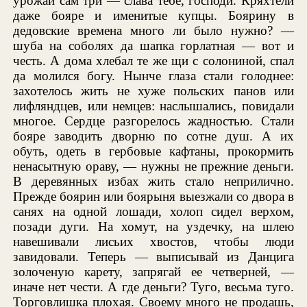
урожай сам три — слава тебе, господи. Кряхтели
даже бояре и именитые купцы. Боярину в
дедовские времена много ли было нужно? —
шуба на соболях да шапка горлатная — вот и
честь. А дома хлебал те же щи с солониной, спал
да молился богу. Нынче глаза стали голоднее:
захотелось жить не хуже польских панов или
лифляндцев, или немцев: наслышались, повидали
многое. Сердце разгорелось жадностью. Стали
бояре заводить дворню по сотне душ. А их
обуть, одеть в гербовые кафтаны, прокормить
ненасытную ораву, — нужны не прежние деньги.
В деревянных избах жить стало неприлично.
Прежде боярин или боярыня выезжали со двора в
санях на одной лошади, холоп сидел верхом,
позади дуги. На хомут, на уздечку, на шлею
навешивали лисьих хвостов, чтобы люди
завидовали. Теперь — выписывай из Данцига
золоченую карету, запрягай ее четверней, —
иначе нет чести. А где деньги? Туго, весьма туго.
Торговлишка плохая. Своему много не продашь,