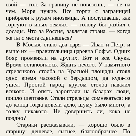
свой — гол. За границу не повезешь, — не на
чем. Моря чужие. Все торги с заграницей
прибрали к рукам иноземцы. А послушаешь, как
торгуют в иных землях, — голову бы разбил с
досады. Что за Россия, заклятая страна, — когда
же ты с места сдвинешься?
В Москве стало два царя — Иван и Петр, и
выше их — правительница царевна Софья. Одних
бояр променяли на других. Вот и все. Скука.
Время остановилось. Ждать нечего. У памятного
стрелецкого столба на Красной площади стоял
одно время часовой с бердышом, да куда-то
ушел. Простой народ кругом столба навалил
всякого. И опять зароптали на базарах люди,
пошло шептанье. Стали стрельцы сомневаться: не
до конца тогда довели дело, шуму было много, а
толку никакого. Не довершить ли, кока не
поздно?
Старики рассказывали, — хорошо было в
старину: дешевле, сытнее, благообразнее. По