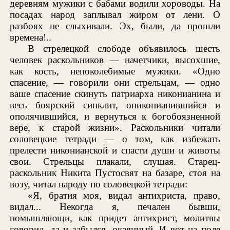
деревням мужики с бабами водили хороводы. На
посадах народ заплывал жиром от лени. О
разбоях не слыхивали. Эх, были, да прошли
времена!..
В стрелецкой слободе объявилось шесть
человек раскольников — начетчики, высохшие,
как кость, непоколебимые мужики. «Одно
спасение, — говорили они стрельцам, — одно
ваше спасение скинуть патриарха никонианина и
весь боярский синклит, ониконианившийся и
ополячившийся, и вернуться к богобоязненной
вере, к старой жизни». Раскольники читали
соловецкие тетради — о том, как избежать
прелести никонианской и спасти души и животы
свои. Стрельцы плакали, слушая. Старец-
раскольник Никита Пустосвят на базаре, стоя на
возу, читал народу по соловецкой тетради:
«Я, братия моя, видал антихриста, право,
видал... Некогда я, печален бывши,
помышляющи, как придет антихрист, молитвы
говорил, да и забылся, окаянный. И вот на поле