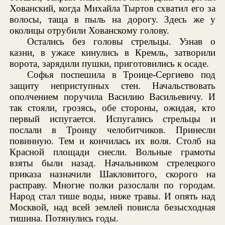
Хованский, когда Михайла Тыртов схватил его за
волосы, таща в пыль на дорогу. Здесь же у
околицы отрубили Хованскому голову.
Остались без головы стрельцы. Узнав о
казни, в ужасе кинулись в Кремль, затворили
ворота, зарядили пушки, приготовились к осаде.
Софья поспешила в Троице-Сергиево под
защиту неприступных стен. Начальствовать
ополчением поручила Василию Васильевичу. И
так стояли, грозясь, обе стороны, ожидая, кто
первый испугается. Испугались стрельцы и
послали в Троицу челобитчиков. Принесли
повинную. Тем и кончилась их воля. Столб на
Красной площади снесли. Вольные грамоты
взяты были назад. Начальником стрелецкого
приказа назначили Шакловитого, скорого на
расправу. Многие полки разослали по городам.
Народ стал тише воды, ниже травы. И опять над
Москвой, над всей землей повисла безысходная
тишина. Потянулись годы.