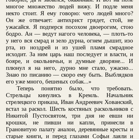
многое множество людей вижу. И подле меня
некто стоит. Я ему говорю: чего людей много?
Он же отвечает: антихрист грядет, стой, не
ужасайся. Я подперся посохом двоерогим, стою
бодро. Ан — ведут нагого человека, — плоть-то
у него вся смрад и зело дурна, огнем дышит, изо
рта, из ноздрей и из ушей пламя смрадное
исходит. За ним царь наш последует и власти, и
бояре, и окольничьи, и думные дворяне... И
плюнул я на него, дурно мне стало, ужасно...
Знаю по писанию — скоро ему быть. Выблядков
его уже много, бешеных собак...»
Теперь понятно было, что требовать.
Стрельцы кинулись в Кремль. Начальник
стрелецкого приказа, Иван Андреевич Хованский,
встал за раскол. Шесть костяных раскольников с
Никитой Пустосвятом, три дня не евши ни
крошки, не пивши ни капли, принесли в
Грановитую палату аналои, деревянные кресты и
старые книги, и перед глазами Софьи лаяли и