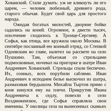
Хованский. Стали думать: уж не кликнуть ли его
царем, — человек любезный, древнего рода,
старого обычая. Будет свой царь для простого
народа.
Ожидая богатых милостей, дворяне бойко
садились на коней. Огромное, в двести тысяч,
ополчение сходилось к Троице-Сергиеву. А
Софья, как птица, все кружила около Москвы. В
сентябре посланный ею конный отряд, со Степкой
Одоевским во главе, налетел на рассвете на село
Пушкино. Там, объезжая со стрельцами
подмосковные, ночевал на пригорке в шатре Иван
Андреевич Хованский. Стрельцы спали беспечно.
Их, сонных, всех порубили саблями. Иван
Андреевич в исподнем белье выскочил из шатра,
размахивая бердышом. Михайла Тыртов прямо с
коня кинулся ему на плечи. Прикрутив Ивана
Андреевича к седлу, повезли в село
Воздвиженское, где Софья справляла свои
именины. У околицы села на вынесенных скамьях