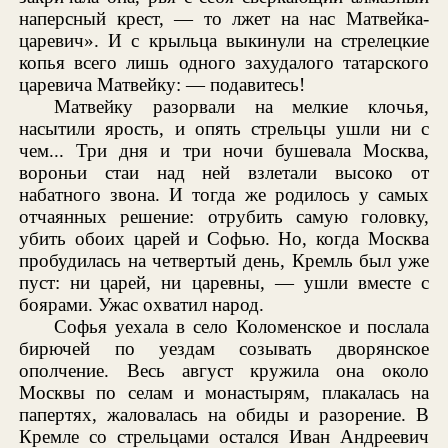
наперсный крест, — то лжет на нас Матвейка-
царевич». И с крыльца выкинули на стрелецкие
копья всего лишь одного захудалого татарского
царевича Матвейку: — подавитесь!
Матвейку разорвали на мелкие клочья,
насытили ярость, и опять стрельцы ушли ни с
чем... Три дня и три ночи бушевала Москва,
вороньи стаи над ней взлетали высоко от
набатного звона. И тогда же родилось у самых
отчаянных решение: отрубить самую головку,
убить обоих царей и Софью. Но, когда Москва
пробудилась на четвертый день, Кремль был уже
пуст: ни царей, ни царевны, — ушли вместе с
боярами. Ужас охватил народ.
Софья уехала в село Коломенское и послала
бирючей по уездам созывать дворянское
ополчение. Весь август кружила она около
Москвы по селам и монастырям, плакалась на
папертях, жаловалась на обиды и разорение. В
Кремле со стрельцами остался Иван Андреевич