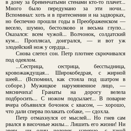
в дому за бревенчатыми стенами кто-то плачет...
Много было передумано за эти ночи...
Вспоминал: хоть и в притеснении и на задворках,
но беспечно прошли годы в Преображенском —
весело, шумно, бестолково и весьма глупо...
Оказался: всем чужой... Волчонок, солдатский
кум... Проплясал, доигрался, — и вот уж
злодейский нож у сердца...
Снова слетел сон. Петр плотнее скрючивался
под одеялом.
...Сестрица, сестрица, бесстыдница,
кровожаждущая... Широкобедрая, с жирной
шеей... (Вспомнил, как стояла под шатром в
соборе.) Мужицкое нарумяненное лицо, —
мясничиха! Гранаты на дорогу велела
подбросить... С ножом подсылает... В поварне
вчера объявился бочонок с квасом, — хорошо,
что дали сперва полакать собаке, — сдохла.
Петр отмахнулся от мыслей... Но гнев сам
рвался в височные жилы... Лишить его жизни! Ни
зверь, ни один человек, наверно, с такой