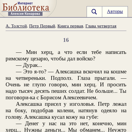
Авторы
А. Толстой
.
Петр Первый
.
Книга первая
.
Глава четвертая
16
— Мин херц, а что если тебе написать
римскому цезарю, чтобы дал войско?
— Дурак...
— Это я-то? — Алексашка вскочил на кошме
на четвереньки. Подполз. Глаза прыгали. —
Очень не глупо говорю, мин херц. И просить
надо тысяч десять пеших солдат. Не больше... Ты
поговори-ка с Борисом Алексеевичем.
Алексашка присел у изголовья. Петр лежал
на боку, подобрав колени, натянув одеяло на
голову. Алексашка кусал кожу на губе:
— Денег у нас на это нет, конечно, мин
херц... Нужны деньги... Мы обманем... Неужто