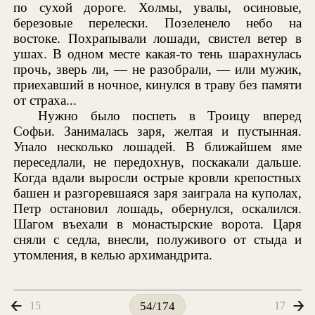
по сухой дороге. Холмы, увалы, осиновые,
березовые перелески. Позеленело небо на
востоке. Похрапывали лошади, свистел ветер в
ушах. В одном месте какая-то тень шарахнулась
прочь, зверь ли, — не разобрали, — или мужик,
приехавший в ночное, кинулся в траву без памяти
от страха...
Нужно было поспеть в Троицу вперед
Софьи. Занималась заря, желтая и пустынная.
Упало несколько лошадей. В ближайшем яме
переседлали, не передохнув, поскакали дальше.
Когда вдали выросли острые кровли крепостных
башен и разгоревшаяся заря заиграла на куполах,
Петр остановил лошадь, обернулся, оскалился.
Шагом въехали в монастырские ворота. Царя
сняли с седла, внесли, полуживого от стыда и
утомления, в келью архимандрита.
15
17
54/174