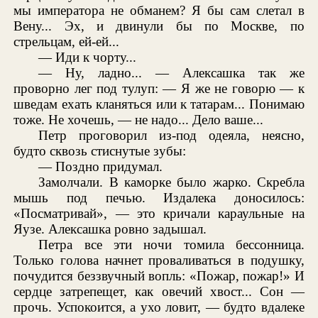
мы императора не обманем? Я бы сам слетал в
Вену... Эх, и двинули бы по Москве, по
стрельцам, ей-ей...
— Иди к чорту...
— Ну, ладно... — Алексашка так же
проворно лег под тулуп: — Я же не говорю — к
шведам ехать кланяться или к татарам... Понимаю
тоже. Не хочешь, — не надо... Дело ваше...
Петр проговорил из-под одеяла, неясно,
будто сквозь стиснутые зубы:
— Поздно придумал.
Замолчали. В каморке было жарко. Скребла
мышь под печью. Издалека доносилось:
«Посматривай», — это кричали караульные на
Яузе. Алексашка ровно задышал.
Петра все эти ночи томила бессонница.
Только голова начнет проваливаться в подушку,
почудится беззвучный вопль: «Пожар, пожар!» И
сердце затрепещет, как овечий хвост... Сон —
прочь. Успокоится, а ухо ловит, — будто вдалеке