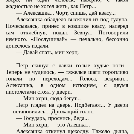
жадностью не хотел жить, как Петр...
— Алексашка... Чорт, спишь, дай квасу...
Алексашка обалдело выскочил из-под тулупа.
Почесываясь, принес в ковшике квасу, наперед
сам отхлебнув, подал. Зевнул. Поговорили
немного. «Послушивай» — печально, бессонно
донеслось издали.
— Давай спать, мин херц.
Петр скинул с лавки голые худые ноги...
Теперь не чудилось, — тяжелые шаги торопливо
топали по переходам... Голоса, вскрики...
Алексашка, в одном исподнем, с двумя
пистолетами стоял у двери.
— Мин херц, сюда бегут...
Петр глядел на дверь. Подбегают... У двери
— остановились... Дрожащий голос:
— Государь, проснись, беда...
— Мин херц, — это Алешка...
Алексашка откинул щеколду. Тяжело дыша,