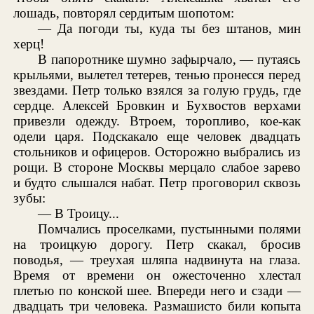
лошадь, повторял сердитым шопотом:
— Да погоди ты, куда ты без штанов, мин
херц!
В папоротнике шумно зафырчало, — путаясь
крыльями, вылетел тетерев, тенью пронесся перед
звездами. Петр только взялся за голую грудь, где
сердце. Алексей Бровкин и Бухвостов верхами
привезли одежду. Втроем, торопливо, кое-как
одели царя. Подскакало еще человек двадцать
стольников и офицеров. Осторожно выбрались из
рощи. В стороне Москвы мерцало слабое зарево
и будто слышался набат. Петр проговорил сквозь
зубы:
— В Троицу...
Помчались проселками, пустынными полями
на троицкую дорогу. Петр скакал, бросив
поводья, — треухая шляпа надвинута на глаза.
Время от времени он ожесточенно хлестал
плетью по конской шее. Впереди него и сзади —
двадцать три человека. Размашисто били копыта