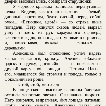
дверей высовывались, обмирали старушонки.
У черного крыльца толпилась перепуганная
челядь. Видели, как кто-то выскочил — белый,
длинный, протянул, будто слепой, перед собой
руки... «Батюшки, царь!» — со страха иные
попадали. Петр кинулся сквозь людей, вырвал
узду и плеть из рук караульного офицера,
вскочил в седло, не попадая ступнями в стремена,
и, нахлестывая, поскакал, — скрылся за
деревьями.
Алексашка был спокойнее: успел надеть
кафтан и сапоги, крикнул Алешке: «Захвати
царскую одежу, догоняй», — и поскакал на
другой караульной лошади за Петром. Нагнал
его, мчавшегося без стремян и повода, только в
Сокольничьей роще.
— Стой, стой, мин херц!
В роще сквозь высокие вершины блистали
осенней ясностью звезды. Слышались шорохи.
Петр озирался, вздрагивая, бил лошадь пятками,
чтобы опять скакать. Алексашка хватал его