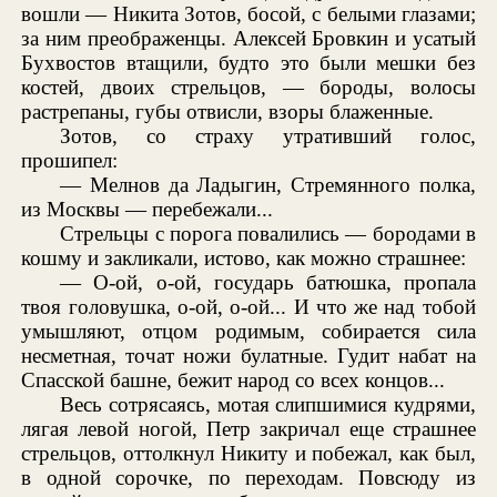
вошли — Никита Зотов, босой, с белыми глазами;
за ним преображенцы. Алексей Бровкин и усатый
Бухвостов втащили, будто это были мешки без
костей, двоих стрельцов, — бороды, волосы
растрепаны, губы отвисли, взоры блаженные.
Зотов, со страху утративший голос,
прошипел:
— Мелнов да Ладыгин, Стремянного полка,
из Москвы — перебежали...
Стрельцы с порога повалились — бородами в
кошму и закликали, истово, как можно страшнее:
— О-ой, о-ой, государь батюшка, пропала
твоя головушка, о-ой, о-ой... И что же над тобой
умышляют, отцом родимым, собирается сила
несметная, точат ножи булатные. Гудит набат на
Спасской башне, бежит народ со всех концов...
Весь сотрясаясь, мотая слипшимися кудрями,
лягая левой ногой, Петр закричал еще страшнее
стрельцов, оттолкнул Никиту и побежал, как был,
в одной сорочке, по переходам. Повсюду из