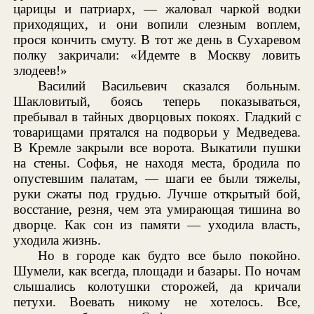
царицы и патриарх, — жаловал чаркой водки
приходящих, и они вопили слезным воплем,
прося кончить смуту. В тот же день в Сухаревом
полку закричали: «Идемте в Москву ловить
злодеев!»
Василий Васильевич сказался больным.
Шакловитый, боясь теперь показываться,
пребывал в тайных дворцовых покоях. Гладкий с
товарищами прятался на подворьи у Медведева.
В Кремле закрыли все ворота. Выкатили пушки
на стены. Софья, не находя места, бродила по
опустевшим палатам, — шаги ее были тяжелы,
руки сжаты под грудью. Лучше открытый бой,
восстание, резня, чем эта умирающая тишина во
дворце. Как сон из памяти — уходила власть,
уходила жизнь.
Но в городе как будто все было покойно.
Шумели, как всегда, площади и базары. По ночам
слышались колотушки сторожей, да кричали
петухи. Воевать никому не хотелось. Все,