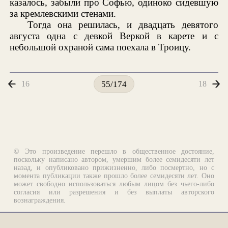
казалось, забыли про Софью, одиноко сидевшую
за кремлевскими стенами.
Тогда она решилась, и двадцать девятого
августа одна с девкой Веркой в карете и с
небольшой охраной сама поехала в Троицу.
16
18
55/174
© Это произведение перешло в общественное достояние,
поскольку написано автором, умершим более семидесяти лет
назад, и опубликовано прижизненно, либо посмертно, но с
момента публикации также прошло более семидесяти лет. Оно
может свободно использоваться любым лицом без чьего-либо
согласия или разрешения и без выплаты авторского
вознаграждения.