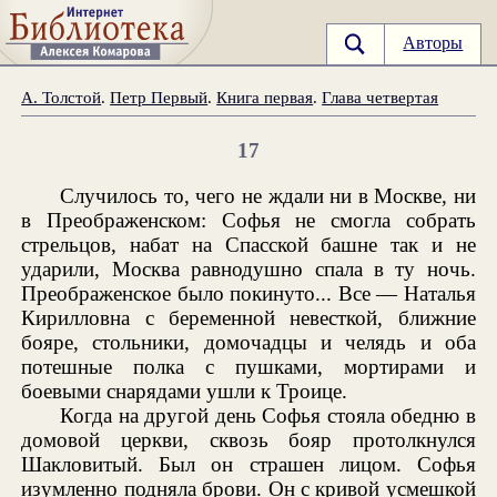
Авторы
А. Толстой
.
Петр Первый
.
Книга первая
.
Глава четвертая
17
Случилось то, чего не ждали ни в Москве, ни
в Преображенском: Софья не смогла собрать
стрельцов, набат на Спасской башне так и не
ударили, Москва равнодушно спала в ту ночь.
Преображенское было покинуто... Все — Наталья
Кирилловна с беременной невесткой, ближние
бояре, стольники, домочадцы и челядь и оба
потешные полка с пушками, мортирами и
боевыми снарядами ушли к Троице.
Когда на другой день Софья стояла обедню в
домовой церкви, сквозь бояр протолкнулся
Шакловитый. Был он страшен лицом. Софья
изумленно подняла брови. Он с кривой усмешкой