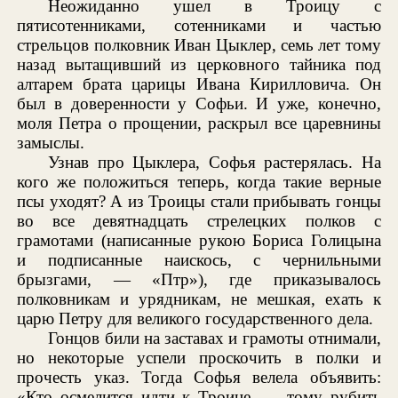
Неожиданно ушел в Троицу с
пятисотенниками, сотенниками и частью
стрельцов полковник Иван Цыклер, семь лет тому
назад вытащивший из церковного тайника под
алтарем брата царицы Ивана Кирилловича. Он
был в доверенности у Софьи. И уже, конечно,
моля Петра о прощении, раскрыл все царевнины
замыслы.
Узнав про Цыклера, Софья растерялась. На
кого же положиться теперь, когда такие верные
псы уходят? А из Троицы стали прибывать гонцы
во все девятнадцать стрелецких полков с
грамотами (написанные рукою Бориса Голицына
и подписанные наискось, с чернильными
брызгами, — «Птр»), где приказывалось
полковникам и урядникам, не мешкая, ехать к
царю Петру для великого государственного дела.
Гонцов били на заставах и грамоты отнимали,
но некоторые успели проскочить в полки и
прочесть указ. Тогда Софья велела объявить:
«Кто осмелится идти к Троице, — тому рубить