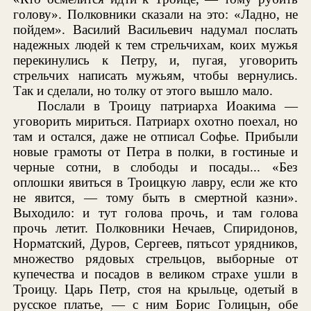
голову». Полковники сказали на это: «Ладно, не
пойдем». Василий Васильевич надумал послать
надежных людей к тем стрельчихам, коих мужья
перекинулись к Петру, и, пугая, уговорить
стрельчих написать мужьям, чтобы вернулись.
Так и сделали, но толку от этого вышло мало.
Послали в Троицу патриарха Иоакима —
уговорить мириться. Патриарх охотно поехал, но
там и остался, даже не отписал Софье. Прибыли
новые грамоты от Петра в полки, в гостиные и
черные сотни, в слободы и посады... «Без
оплошки явиться в Троицкую лавру, если же кто
не явится, — тому быть в смертной казни».
Выходило: и тут голова прочь, и там голова
прочь летит. Полковники Нечаев, Спиридонов,
Норматский, Дуров, Сергеев, пятьсот урядников,
множество рядовых стрельцов, выборные от
купечества и посадов в великом страхе ушли в
Троицу. Царь Петр, стоя на крыльце, одетый в
русское платье, — с ним Борис Голицын, обе