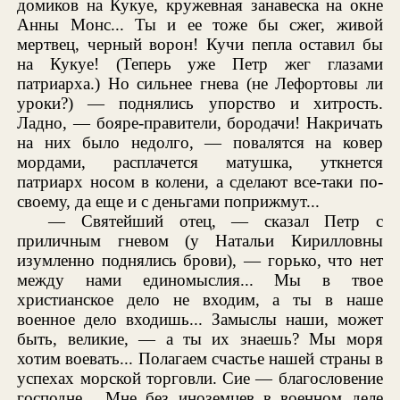
домиков на Кукуе, кружевная занавеска на окне
Анны Монс... Ты и ее тоже бы сжег, живой
мертвец, черный ворон! Кучи пепла оставил бы
на Кукуе! (Теперь уже Петр жег глазами
патриарха.) Но сильнее гнева (не Лефортовы ли
уроки?) — поднялись упорство и хитрость.
Ладно, — бояре-правители, бородачи! Накричать
на них было недолго, — повалятся на ковер
мордами, расплачется матушка, уткнется
патриарх носом в колени, а сделают все-таки по-
своему, да еще и с деньгами поприжмут...
— Святейший отец, — сказал Петр с
приличным гневом (у Натальи Кирилловны
изумленно поднялись брови), — горько, что нет
между нами единомыслия... Мы в твое
христианское дело не входим, а ты в наше
военное дело входишь... Замыслы наши, может
быть, великие, — а ты их знаешь? Мы моря
хотим воевать... Полагаем счастье нашей страны в
успехах морской торговли. Сие — благословение
господне... Мне без иноземцев в военном деле