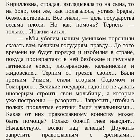
Кирилловна, страдая, взглядывала то на сына, то
на бояр, они же, как полагалось, уставя брады,
безмолвствовали. Все знали, — дела государства
весьма плохи. Но как помочь? Терпеть —
только... Иоаким читал:
— «Мы убогим нашим умишком порешили
сказать вам, великим государям, правду... До того
времени не будет порядка и изобилия в стране,
покуда произрастают в ней безбожие и гнусные
латинские ереси, лютеранские, кальвинские и
жидовские... Терпим от грехов своих... Были
третьим Римом, стали вторым Содомом и
Гоморрою... Великие государи, надобно не давать
иноверцам строить свои мольбища, а которые
уже построены — разорить... Запретить, чтобы в
полках проклятые еретики были начальниками...
Какая от них православному воинству может
быть помощь? Только божий гнев наводят...
Начальствуют волки над агнецы! Дружить
запретить православным с еретиками...