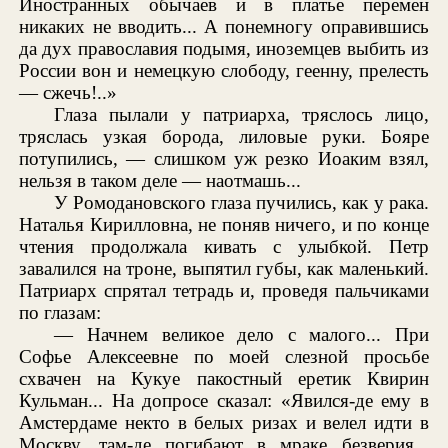
Иностранных обычаев и в платье перемен
никаких не вводить... А понемногу оправившись
да дух православия подымя, иноземцев выбить из
России вон и немецкую слободу, геенну, прелесть
— сжечь!..»
Глаза пылали у патриарха, тряслось лицо,
тряслась узкая борода, лиловые руки. Бояре
потупились, — слишком уж резко Иоаким взял,
нельзя в таком деле — наотмашь...
У Ромодановского глаза пучились, как у рака.
Наталья Кирилловна, не поняв ничего, и по конце
чтения продолжала кивать с улыбкой. Петр
завалился на троне, выпятил губы, как маленький.
Патриарх спрятал тетрадь и, проведя пальчиками
по глазам:
— Начнем великое дело с малого... При
Софье Алексеевне по моей слезной просьбе
схвачен на Кукуе пакостный еретик Квирин
Кульман... На допросе сказал: «Явился-де ему в
Амстердаме некто в белых ризах и велел идти в
Москву, там-де погибают в мраке безверия...