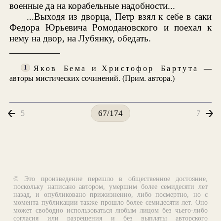
военные да на корабельные надобности...
...Выходя из дворца, Петр взял к себе в саки
Федора Юрьевича Ромодановского и поехал к
нему на двор, на Лубянку, обедать.
Яков Бема
и
Христ
офор Бартута
—
1
авторы мистических сочинений. (Прим. автора.)
5
7
67/174
© Это произведение перешло в общественное достояние,
поскольку написано автором, умершим более семидесяти лет
назад, и опубликовано прижизненно, либо посмертно, но с
момента публикации также прошло более семидесяти лет. Оно
может свободно использоваться любым лицом без чьего-либо
согласия или разрешения и без выплаты авторского