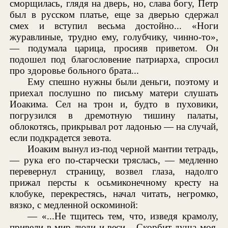
сморщилась, глядя на дверь, но, слава богу, Петр
был в русском платье, еще за дверью сдержал
смех и вступил весьма достойно... «Ноги
журавлиные, трудно ему, голубчику, чинно-то»,
— подумала царица, просияв приветом. Он
подошел под благословение патриарха, спросил
про здоровье больного брата...
Ему спешно нужны были деньги, поэтому и
приехал послушно по письму матери слушать
Иоакима. Сел на трон и, будто в пуховики,
погрузился в дремотную тишину палаты,
облокотясь, прикрывал рот ладонью — на случай,
если подкрадется зевота.
Иоаким вынул из-под черной мантии тетрадь,
— рука его по-старчески тряслась, — медленно
перевернул страницу, возвел глаза, надолго
прижал персты к осьмиконечному кресту на
клобуке, перекрестясь, начал читать, негромко,
вязко, с медленной оскоминой:
— «...Не тщитесь тем, что, изведя крамолу,
привели в мир люди и веси... Скорбит душа моя,