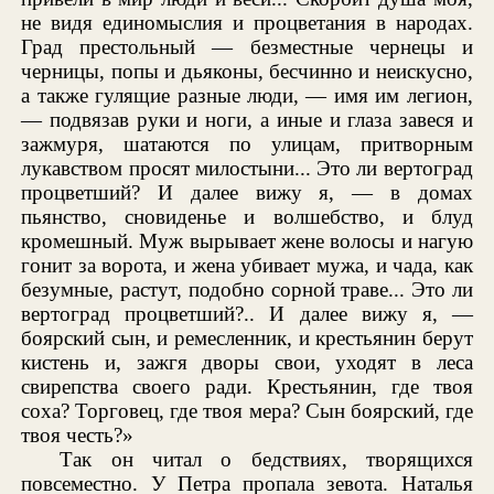
не видя единомыслия и процветания в народах.
Град престольный — безместные чернецы и
черницы, попы и дьяконы, бесчинно и неискусно,
а также гулящие разные люди, — имя им легион,
— подвязав руки и ноги, а иные и глаза завеся и
зажмуря, шатаются по улицам, притворным
лукавством просят милостыни... Это ли вертоград
процветший? И далее вижу я, — в домах
пьянство, сновиденье и волшебство, и блуд
кромешный. Муж вырывает жене волосы и нагую
гонит за ворота, и жена убивает мужа, и чада, как
безумные, растут, подобно сорной траве... Это ли
вертоград процветший?.. И далее вижу я, —
боярский сын, и ремесленник, и крестьянин берут
кистень и, зажгя дворы свои, уходят в леса
свирепства своего ради. Крестьянин, где твоя
соха? Торговец, где твоя мера? Сын боярский, где
твоя честь?»
Так он читал о бедствиях, творящихся
повсеместно. У Петра пропала зевота. Наталья