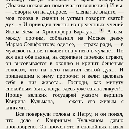
(Иоаким несколько помолчал от волнения.) И вы,
— говорил он на допросе, — слепы: не видите, —
моя голова в сиянии и устами говорит святой
дух...» И приводил тексты из прелестных учений
1
Якова Бема и Христофора Бар-тута...
А сам,
между прочим, соблазнил на Москве девку
Марью Селифонтову, одел ее, — страха ради, — в
мужское платье, и живет она у него в чулане... По
вся дни оба пьяны, на скрипке и тарелках играют,
он высовывается в окошко и кричит бешеным
голосом, что на него накатил святой дух... И
пришедшим к нему пророчит и велит целовать
себя в низ живота... Господи, как минуту
спокойным быть, когда здесь уже сатана ликует!..
Прошу великих государей указом вершить
Квирина Кульмана, — сжечь его живым с
книгами...
Все повернули головы к Петру, и он понял,
что дело с Квириным Кульманом давно
проговорено. Он прочел это в спокойных глазах