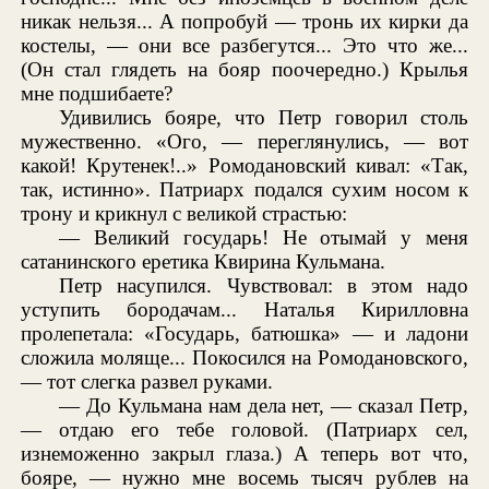
никак нельзя... А попробуй — тронь их кирки да
костелы, — они все разбегутся... Это что же...
(Он стал глядеть на бояр поочередно.) Крылья
мне подшибаете?
Удивились бояре, что Петр говорил столь
мужественно. «Ого, — переглянулись, — вот
какой! Крутенек!..» Ромодановский кивал: «Так,
так, истинно». Патриарх подался сухим носом к
трону и крикнул с великой страстью:
— Великий государь! Не отымай у меня
сатанинского еретика Квирина Кульмана.
Петр насупился. Чувствовал: в этом надо
уступить бородачам... Наталья Кирилловна
пролепетала: «Государь, батюшка» — и ладони
сложила моляще... Покосился на Ромодановского,
— тот слегка развел руками.
— До Кульмана нам дела нет, — сказал Петр,
— отдаю его тебе головой. (Патриарх сел,
изнеможенно закрыл глаза.) А теперь вот что,
бояре, — нужно мне восемь тысяч рублев на