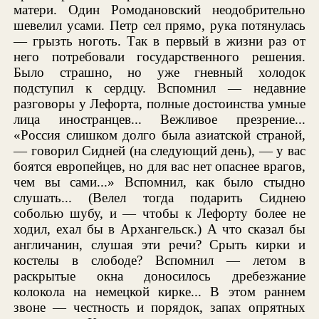
матери. Один Ромодановский неодобрительно
шевелил усами. Петр сел прямо, рука потянулась
— грызть ноготь. Так в первый в жизни раз от
него потребовали государственного решения.
Было страшно, но уже гневный холодок
подступил к сердцу. Вспомнил — недавние
разговоры у Лефорта, полные достоинства умные
лица иностранцев... Вежливое презрение...
«Россия слишком долго была азиатской страной,
— говорил Сидней (на следующий день), — у вас
боятся европейцев, но для вас нет опаснее врагов,
чем вы сами...» Вспомнил, как было стыдно
слушать... (Велел тогда подарить Сиднею
соболью шубу, и — чтобы к Лефорту более не
ходил, ехал бы в Архангельск.) А что сказал бы
англичанин, слушая эти речи? Срыть кирки и
костелы в слободе? Вспомнил — летом в
раскрытые окна доносилось дребезжание
колокола на немецкой кирке... В этом раннем
звоне — честность и порядок, запах опрятных