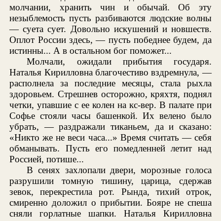
молчании, хранить чин и обычай. Об эту
незыблемость пусть разбиваются людские волны
— суета сует. Довольно искушений и новшеств.
Оплот России здесь, — пусть победнее будем, да
истинны... А в остальном бог поможет...
Молчали, ожидали прибытия государя.
Наталья Кирилловна благочестиво вздремнула, —
располнела за последние месяцы, стала рыхла
здоровьем. Стрешнев осторожно, кряхтя, поднял
четки, упавшие с ее колен на кс-вер. В палате при
Софье стояли часы башенкой. Их велено было
убрать, — раздражали тиканьем, да и сказано:
«Никто же не веси часа...» Время считать — себя
обманывать. Пусть его помедленней летит над
Россией, потише...
В сенях захлопали двери, морозные голоса
разрушили томную тишину, царица, сдержав
зевок, перекрестила рот. Рында, тихий отрок,
смиренно доложил о прибытии. Бояре не спеша
сняли горлатные шапки. Наталья Кирилловна