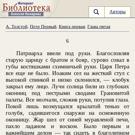
Авторы
А. Толстой
.
Петр Первый
.
Книга первая
.
Глава пятая
6
Патриарха ввели под руки. Благословляя
старую царицу с братом и бояр, сурово совал в
губы костяшками схимничьей руки. Царя Петра
все еще не было. Иоаким сел на жесткий стул с
высокой спинкой и низко склонился, — клобук
закрыл ему лицо. Лучи солнца били из глубоких
оконниц под пестрыми сводами Грановитой
палаты. Все молчали, сложив руки, потупив глаза.
Покой лишь возмущался крылатой тенью от
голубя, садившегося снаружи на оснеженную
оконницу. Жар шел от синей муравленой печи,
пахло ладаном и воском. Было первым и
важнейшим делом — так сидеть в благолепном