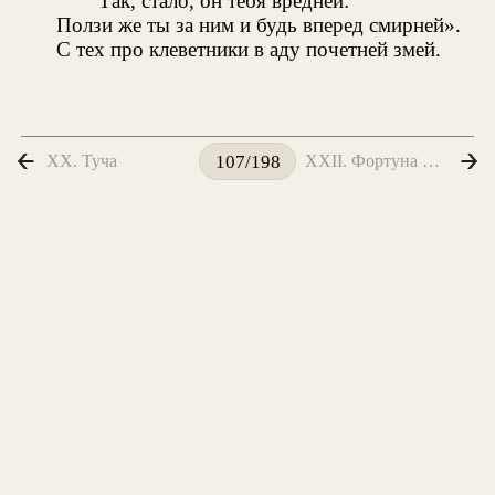
Так, стало, он тебя вредней:
Ползи же ты за ним и будь вперед смирней».
С тех про клеветники в аду почетней змей.
XX. Туча
XXII. Фортуна и Нищий
107/198