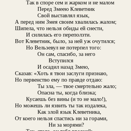
Так в споре сем и жарком и не малом
Перед Змеею Клеветник
Свой выставлял язык,
А перед ним Змея своим хвалилась жалом;
Шипела, что нельзя обиды ей снести,
И силилась его переползти.
Вот Клеветник, было, за ней уж очутился;
Но Вельзевул не потерпел того:
Он сам, спасибо, за него
Вступился
И осадил назад Змею,
Сказав: «Хоть я твои заслуги признаю,
Но первенство ему по правде отдаю:
Ты зла, — твое смертельно жало;
Опасна ты, когда близка;
Кусаешь без вины (и то не мало!),
Но можешь ли язвить ты так издалека,
Как злой язык Клеветника,
От коего нельзя спастись ни за горами,
Ни за морями?