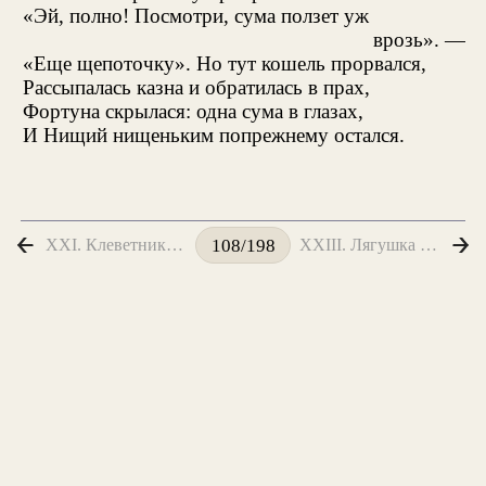
«Эй, полно! Посмотри, сума ползет уж
врозь». —
«Еще щепоточку». Но тут кошель прорвался,
Рассыпалась казна и обратилась в прах,
Фортуна скрылася: одна сума в глазах,
И Нищий нищеньким попрежнему остался.
XXI. Клеветник и Змея
XXIII. Лягушка и Юпитер
108/198