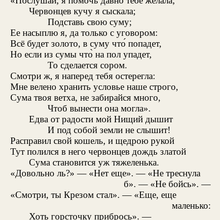
«Послушай, я помочь давно тебе желала;
Червонцев кучу я сыскала;
Подставь свою суму;
Ее насыплю я, да только с уговором:
Всё будет золото, в суму что́ попадет,
Но если из сумы что̀ на пол упадет,
То сделается сором.
Смотри ж, я наперед тебя остерегла:
Мне велено хранить условье наше строго,
Сума твоя ветха, не забирайся много,
Чтоб вынести она могла».
Едва от радости мой Нищий дышит
И под собой земли не слышит!
Расправил свой кошель, и щедрою рукой
Тут полился в него червонцев дождь златой
Сума становится уж тяжеленька.
«Довольно ль?» — «Нет еще». — «Не треснула
б». — «Не бойсь». —
«Смотри, ты Крезом стал». — «Еще, еще
маленько:
Хоть горсточку прибрось». —