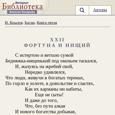
Авторы
И. Крылов
.
Басни
.
Книга пятая
XXII
ФОРТУНА И НИЩИЙ
С истертою и ветхою сумой
Бедняжка-нищенький под оконьем таскался,
И, жалуясь на жребий свой,
Нередко удивлялся,
Что люди, живучи в богатых теремах,
По горло в золоте, в довольстве и сластях,
Ка́к их карманы ни набиты,
Еще не сыты!
И даже до того,
Что, без пути алкая
И нового богатства добывая,