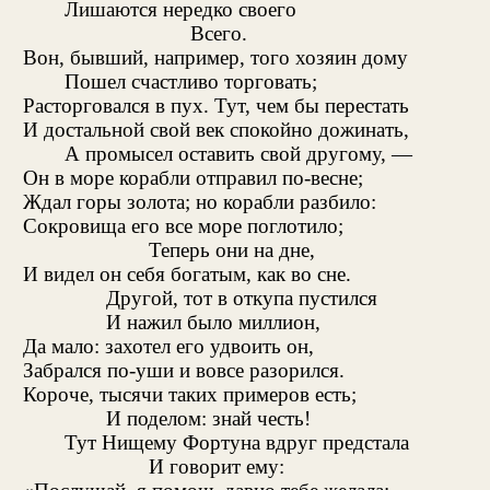
Лишаются нередко своего
Всего.
Вон, бывший, например, того хозяин дому
Пошел счастливо торговать;
Расторговался в пух. Тут, чем бы перестать
И достальной свой век спокойно дожинать,
А промысел оставить свой другому, —
Он в море корабли отправил по-весне;
Ждал горы золота; но корабли разбило:
Сокровища его все море поглотило;
Теперь они на дне,
И видел он себя богатым, как во сне.
Другой, тот в откупа пустился
И нажил было миллион,
Да мало: захотел его удвоить он,
Забрался по-уши и вовсе разорился.
Короче, тысячи таких примеров есть;
И поделом: знай честь!
Тут Нищему Фортуна вдруг предстала
И говорит ему: