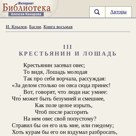
Авторы
И. Крылов
.
Басни
.
Книга восьмая
III
КРЕСТЬЯНИН И ЛОШАДЬ
Крестьянин засевал овес;
То видя, Лошадь молодая
Так про себя ворчала, рассуждая:
«За делом столько он овса сюда принес!
Вот, говорят, что люди нас умнее:
Что́ может быть безумней и смешнее,
Как поле целое изрыть,
Чтоб после рассорить
На нем овес свой попустому?
Стравил бы он его иль мне, или гнедому;
Хоть курам бы его он вздумал разбросать,