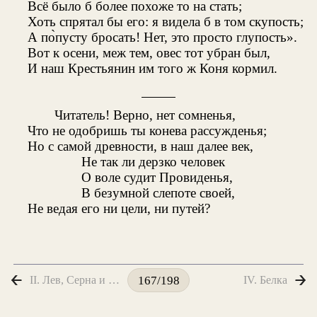
Всё было б более похоже то на стать;
Хоть спрятал бы его: я видела б в том скупость;
А по̀пусту бросать! Нет, это просто глупость».
Вот к осени, меж тем, овес тот убран был,
И наш Крестьянин им того ж Коня кормил.
Читатель! Верно, нет сомненья,
Что не одобришь ты конева рассужденья;
Но с самой древности, в наш далее век,
Не так ли дерзко человек
О воле судит Провиденья,
В безумной слепоте своей,
Не ведая его ни цели, ни путей?
II. Лев, Серна и Лиса
IV. Белка
167/198