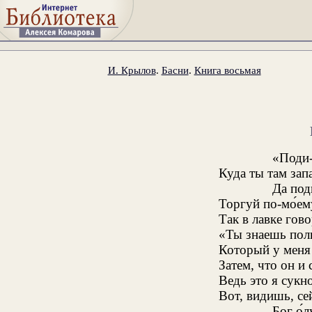
И. Крылов
.
Басни
.
Книга восьмая
«Поди-
Куда ты там зап
Да под
Торгуй по-мо́ему
Так в лавке гов
«Ты знаешь поль
Который у меня 
Затем, что он и 
Ведь это я сукн
Вот, видишь, се
Бог о́