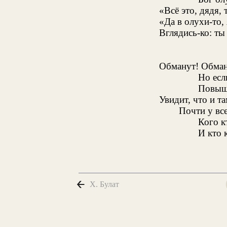
«Всё это, дядя, 
«Да в олухи-то, 
Вглядись-ко: т
Обманут! Обману
Но есл
Повыше
Увидит, что и та
Почти у все
Кого к
И кто 
X. Булат