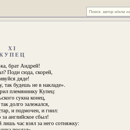
XI
КУПЕЦ
ка, брат Андрей!
ал? Поди сюда, скорей,
ивуйся дяде!
, так будешь не в накладе».
орил племяннику Купец:
ского сукна конец,
так долго залежался,
стар, и подмочен, и гнил:
о за английское сбыл!
й лишь час взял за него сотняжку:
лушка послал». —