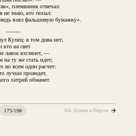
так», племянник отвечал:
я не знаю, кто́ попал:
ы ведь взял фальшивую бумажку».
л Купец: в том дива нет;
и кто на свет
 лавок взглянет, —
м на ту же стать идет;
х во всем один расчет:
то лучше проведет,
кого хитрей обманет.
XII. Пушки и Паруса
175/198