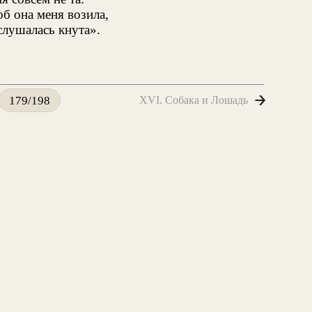
б она меня возила,
слушалась кнута».
XVI. Собака и Лошадь
179/198