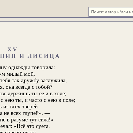
XV
ЯНИН И ЛИСИЦА
ину однажды говорила:
ум милый мой,
тебя так дружбу заслужила,
я, она всегда с тобой?
ве держишь ты ее и в холе;
с нею ты, и часто с нею в поле;
ь из всех зверей
а не всех глупей». —
не в разуме тут сила!»
ечал: «Всё это суета.
я совсем не та: