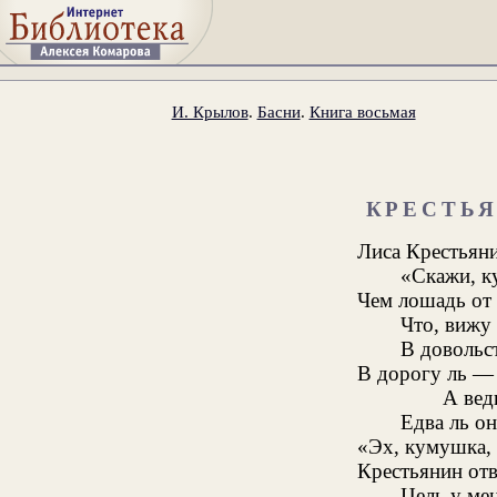
И. Крылов
.
Басни
.
Книга восьмая
КРЕСТЬ
Лиса Крестьян
«Скажи, к
Чем лошадь от 
Что, вижу 
В довольст
В дорогу ль — 
А вед
Едва ль он
«Эх, кумушка, 
Крестьянин отв
Цель у мен