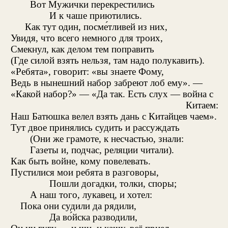
Вот Мужички перекрестились
И к чаше приютились.
Как тут один, посме́тливей из них,
Увидя, что всего немного для троих,
Смекнул, как делом тем поправить
(Где силой взять нельзя, там надо полукавить).
«Ребята», говорит: «вы знаете Фому,
Ведь в нынешний набор забреют лоб ему». —
«Какой набор?» — «Да так. Есть слух — война с
Китаем:
Наш Батюшка велел взять дань с Китайцев чаем».
Тут двое принялись судить и рассуждать
(Они же грамоте, к несчастью, знали:
Газеты и, подчас, реляции читали).
Как быть войне, кому повелевать.
Пустилися мои ребята в разговоры,
Пошли догадки, толки, споры;
А наш того, лукавец, и хотел:
Пока они судили да рядили,
Да во́йска разводили,