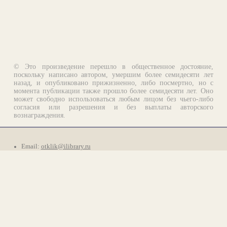
© Это произведение перешло в общественное достояние,
поскольку написано автором, умершим более семидесяти лет
назад, и опубликовано прижизненно, либо посмертно, но с
момента публикации также прошло более семидесяти лет. Оно
может свободно использоваться любым лицом без чьего-либо
согласия или разрешения и без выплаты авторского
вознаграждения.
Email:
otklik@ilibrary.ru
О библиотеке
Реклама на сайте
©1996—2026 Алексей Комаров. Подборка произведений,
оформление, программирование.