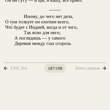
Он ни гугу — и щи, и кашу, всё приел.
Иному, до чего нет дела,
О том толкует он охотнее всего,
Что́ будет с Индией, когда и от чего,
Так ясно для него;
А поглядишь — у самого
Деревня между глаз сгорела.
XXII. Лев
Книга девятая
187/198