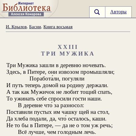
Авторы
И. Крылов
.
Басни
.
Книга восьмая
XXIII
ТРИ МУЖИКА
Три Мужика зашли в деревню ночевать.
Здесь, в Питере, они извозом промышляли;
Поработа́ли, погуляли
И путь теперь домой на родину держали.
А так как Мужичок не любит тощий спать,
То ужинать себе спросили гости наши.
В деревне что́ за разносол:
Поставили пустых им чашку щей на стол,
Да хлеба подали, да, что́ осталось, каши.
Не то бы в Питере, — да не о том уж речь;
Всё лучше, чем голодным лечь.