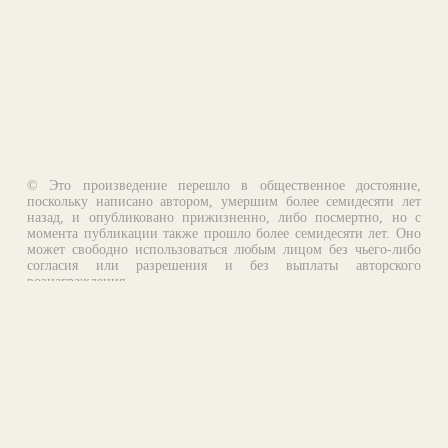
© Это произведение перешло в общественное достояние,
поскольку написано автором, умершим более семидесяти лет
назад, и опубликовано прижизненно, либо посмертно, но с
момента публикации также прошло более семидесяти лет. Оно
может свободно использоваться любым лицом без чьего-либо
согласия или разрешения и без выплаты авторского
вознаграждения.
Email:
otklik@ilibrary.ru
О библиотеке
Реклама на сайте
©1996—2026 Алексей Комаров. Подборка произведений,
оформление, программирование.