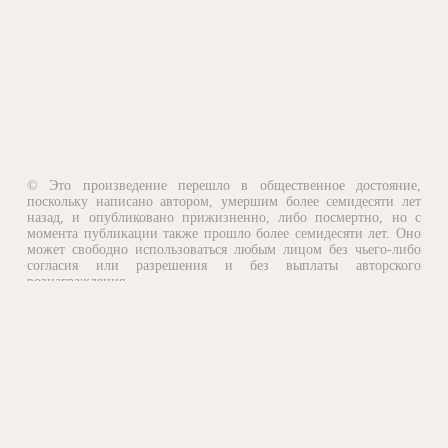
© Это произведение перешло в общественное достояние,
поскольку написано автором, умершим более семидесяти лет
назад, и опубликовано прижизненно, либо посмертно, но с
момента публикации также прошло более семидесяти лет. Оно
может свободно использоваться любым лицом без чьего-либо
согласия или разрешения и без выплаты авторского
вознаграждения.
Email:
otklik@ilibrary.ru
О библиотеке
Реклама на сайте
©1996—2026 Алексей Комаров. Подборка произведений,
оформление, программирование.