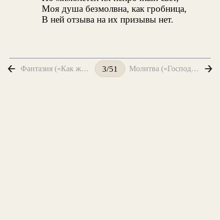
Моя душа безмолвна, как гробница,
В ней отзыва на их призывы нет.
Фантазия («Как живые изваянья, в искрах лунного сиянья...»)
Молитва («Господи Боже, склони свои взоры...»)
3/51